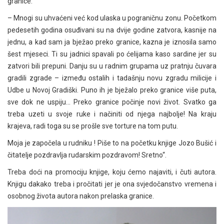
granice.
– Mnogi su uhvaćeni već kod ulaska u pograničnu zonu. Početkom
pedesetih godina osuđivani su na dvije godine zatvora, kasnije na
jednu, a kad sam ja bježao preko granice, kazna je iznosila samo
šest mjeseci. Ti su jadnici spavali po ćelijama kaso sardine jer su
zatvori bili prepuni. Danju su u radnim grupama uz pratnju čuvara
gradili zgrade – između ostalih i tadašnju novu zgradu milicije i
Udbe u Novoj Gradiški. Puno ih je bježalo preko granice više puta,
sve dok ne uspiju… Preko granice počinje novi život. Svatko ga
treba uzeti u svoje ruke i načiniti od njega najbolje! Na kraju
krajeva, radi toga su se prošle sve torture na tom putu.
Moja je započela u rudniku ! Piše to na početku knjige Jozo Bušić i
čitatelje pozdravlja rudarskim pozdravom! Sretno“.
Treba doći na promociju knjige, koju ćemo najaviti, i čuti autora.
Knjigu dakako treba i pročitati jer je ona svjedočanstvo vremena i
osobnog života autora nakon prelaska granice.