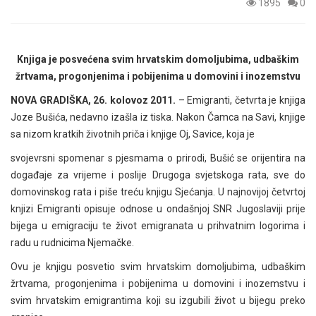
1895
0
Knjiga je posvećena svim hrvatskim domoljubima, udbaškim
žrtvama, progonjenima i pobijenima u domovini i inozemstvu
NOVA GRADIŠKA, 26. kolovoz 2011.
– Emigranti, četvrta je knjiga
Joze Bušića, nedavno izašla iz tiska. Nakon Čamca na Savi, knjige
sa nizom kratkih životnih priča i knjige Oj, Savice, koja je
svojevrsni spomenar s pjesmama o prirodi, Bušić se orijentira na
događaje za vrijeme i poslije Drugoga svjetskoga rata, sve do
domovinskog rata i piše treću knjigu Sjećanja. U najnovijoj četvrtoj
knjizi Emigranti opisuje odnose u ondašnjoj SNR Jugoslaviji prije
bijega u emigraciju te život emigranata u prihvatnim logorima i
radu u rudnicima Njemačke.
Ovu je knjigu posvetio svim hrvatskim domoljubima, udbaškim
žrtvama, progonjenima i pobijenima u domovini i inozemstvu i
svim hrvatskim emigrantima koji su izgubili život u bijegu preko