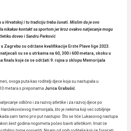
 u Hrvatskoj i tu tradiciju treba čuvati. Mislim da je ovo
ala nikakav kontakt sa sportom jer kroz ovakvo natjecanje mogu
atletiku doveo i Sandru Perković
u Zagrebu su održane kvalifikacije Erste Plave lige 2023.
 natjecali su se u utrkama na 60, 300 i 600 metara, skoku u
na finalu koje će se održati 9. rujna u sklopu Memorijala
treneri, ovoga puta kao roditelji djece koja su nastupala u
na 110 metara s preponama
Jurica Grabušić
.
atjecanje odlično i za razvoj atletike i za razvoj djece po
či Hanžekovićevog memorijala, što je nekima koji već ozbiljnije
lo kada sam tamo prvi put nastupio. Što se tiče Lukasovog nastupa
akon šest godina nogometa počeo baviti atletikom. Imat će
ozbiljno tome posvetiti. Nisam od onih roditelja koji će forsirati