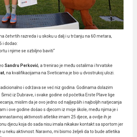
 četvrtih razreda i u skoku u dalj i u trčanju na 60 metara,
6 i dodao:
rtu i njime se ozbiljno baviti“
veo
Sandru Perković
, a trenirao je među ostalima i hrvatske
vat
, na kvalifikacijama na Sveticama je bio u dvostrukoj ulozi.
radicionalno i održava se već niz godina. Godinama dolazim
B. Šimić iz Dubrave, i svake godine od početka Erste Plave lige
nja, mislim da je ovo jedno od najljepših i najboljih natjecanja
o sam i ove godine došao s djecom iz moje škole, među njima je i
zvannastavnoj aktivnosti atletike imam 25 djece, a ovdje ih je
a onu djecu koja do sada nisu imala nikakav kontakt sa sportom jer
e u neku aktivnost. Naravno, mi bismo željeli da to bude atletika