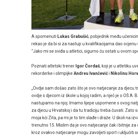
A spomenuti
Lukas Grabušić
, pobjednik među učenicima
rekao je da bi si za nastup u kvalifikacijama dao ocjenu 
“Jako mi se sviđa u atletici, sigurno ću ostati u ovom spo
Poznati atletski trener
Igor Čordaš
, koji je u atletiku u
rekorderke i olimpijke
Andreu Ivančević
i
Nikolinu Hor
„Ovdje sam došao zato što je ovo natjecanje za djecu t
ovdje s djecom iz škole u kojoj radim, a riječ je o OŠ A. 
nastupamo na njoj. Imamo lijepe uspomene s ovog natjeca
za djecu u Hrvatskoj i da tu tradiciju treba čuvati. Zat
moja kći Zita, pa mi je to tim slađe i draže. U školi na i
trenutno 15. Mislim da je ovo natjecanje čak i bitnije z
kroz ovakvo natjecanje mogu zavoljeti sport i uključiti s