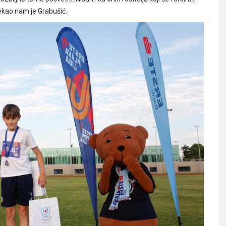
rekao nam je Grabušić.