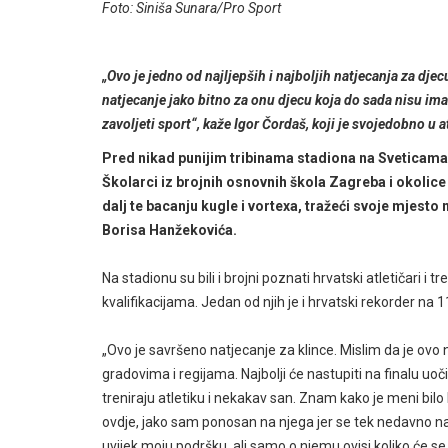
Foto: Siniša Sunara/Pro Sport
„Ovo je jedno od najljepših i najboljih natjecanja za djecu
natjecanje jako bitno za onu djecu koja do sada nisu im
zavoljeti sport“, kaže Igor Čordaš, koji je svojedobno u 
Pred nikad punijim tribinama stadiona na Sveticama 
Školarci iz brojnih osnovnih škola Zagreba i okolice
dalj te bacanju kugle i vortexa, tražeći svoje mjesto 
Borisa Hanžekovića.
Na stadionu su bili i brojni poznati hrvatski atletičari i 
kvalifikacijama. Jedan od njih je i hrvatski rekorder 
„Ovo je savršeno natjecanje za klince. Mislim da je ovo n
gradovima i regijama. Najbolji će nastupiti na finalu uo
treniraju atletiku i nekakav san. Znam kako je meni bi
ovdje, jako sam ponosan na njega jer se tek nedavno n
uvijek moju podršku, ali samo o njemu ovisi koliko će se 