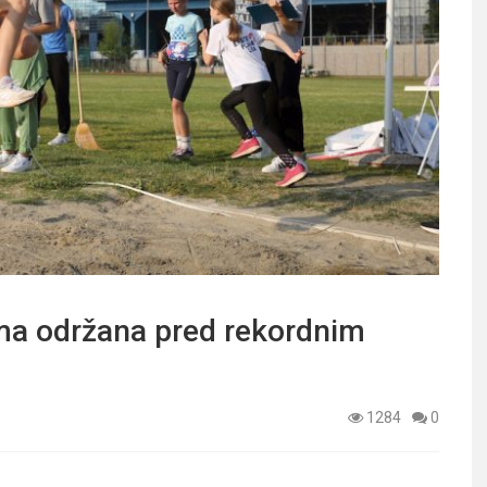
ama održana pred rekordnim
1284
0