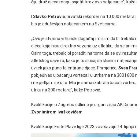
čiju draž djeca mogu osjetiti kroz ovo natjecanje“, kaže
I
Slavko Petrović
, hrvatski rekorder na 10.000 metara
bio je oduševljen natjecanjem na Sveticama.
„Ovo je stvarno vrhunski događaj i mislim da bi trebalo 
djeca koja nisu direktno vezana uz atletiku, da se animi
Osim toga, trebalo bi poraditi na tome da se ovi rezultat
atletskog saveza, kako je to slučaj sa sličnim natjecanji
uvijek jako puno talentirane djece. Primjerice,
Sven Fra
pobjeđivao u bacanju vortexa i u utrkama na 300 i 600 m
i ne petljam se u to. Mia je sama izabrala bacati vortex, gd
utrku na 300 metara“, kaže Petrović.
Kvalifikacije u Zagrebu odlično je organizirao AK Dina
Zvonimirom Ivaškovićem
.
Kvalifikacije Erste Plave lige 2023 završavaju 14. lipnja