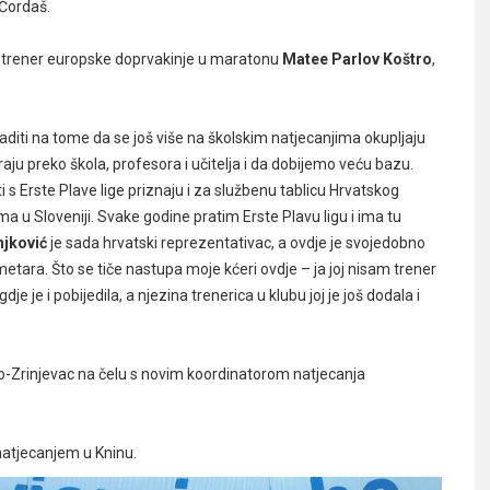
 Čordaš.
 i trener europske doprvakinje u maratonu
Matee Parlov Koštro
,
raditi na tome da se još više na školskim natjecanjima okupljaju
raju preko škola, profesora i učitelja i da dobijemo veću bazu.
i s Erste Plave lige priznaju i za službenu tablicu Hrvatskog
ma u Sloveniji. Svake godine pratim Erste Plavu ligu i ima tu
njković
je sada hrvatski reprezentativac, a ovdje je svojedobno
etara. Što se tiče nastupa moje kćeri ovdje – ja joj nisam trener
je je i pobijedila, a njezina trenerica u klubu joj je još dodala i
mo-Zrinjevac na čelu s novim koordinatorom natjecanja
 natjecanjem u Kninu.