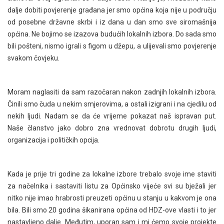
dalje dobiti povjerenje građana jer smo općina koja nije u području
od posebne državne skrbi i iz dana u dan smo sve siromašnija
općina. Ne bojimo se izazova budućih lokalnih izbora. Do sada smo
bili pošteni, nismo igrali s figom u džepu, a ulijevali smo povjerenje
svakom čovjeku.
Moram naglasiti da sam razočaran nakon zadnjih lokalnih izbora.
Činili smo čuda u nekim smjerovima, a ostali izigrani i na cjedilu od
nekih ljudi. Nadam se da će vrijeme pokazat naš ispravan put.
Naše članstvo jako dobro zna vrednovat dobrotu drugih ljudi,
organizacija i političkih opcija.
Kada je prije tri godine za lokalne izbore trebalo svoje ime staviti
za načelnika i sastaviti listu za Općinsko vijeće svi su bježali jer
nitko nije imao hrabrosti preuzeti općinu u stanju u kakvom je ona
bila. Bili smo 20 godina šikanirana općina od HDZ-ove vlasti i to jer
nastavljeno dalje. Međutim, uporan sam i mi ćemo svoje projekte