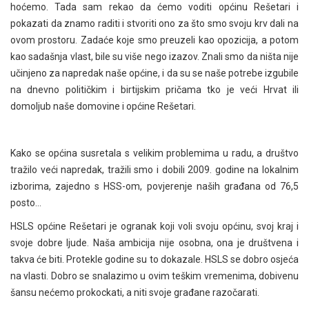
hoćemo. Tada sam rekao da ćemo voditi općinu Rešetari i
pokazati da znamo raditi i stvoriti ono za što smo svoju krv dali na
ovom prostoru. Zadaće koje smo preuzeli kao opozicija, a potom
kao sadašnja vlast, bile su više nego izazov. Znali smo da ništa nije
učinjeno za napredak naše općine, i da su se naše potrebe izgubile
na dnevno političkim i birtijskim pričama tko je veći Hrvat ili
domoljub naše domovine i općine Rešetari.
Kako se općina susretala s velikim problemima u radu, a društvo
tražilo veći napredak, tražili smo i dobili 2009. godine na lokalnim
izborima, zajedno s HSS-om, povjerenje naših građana od 76,5
posto…
HSLS općine Rešetari je ogranak koji voli svoju općinu, svoj kraj i
svoje dobre ljude. Naša ambicija nije osobna, ona je društvena i
takva će biti. Protekle godine su to dokazale. HSLS se dobro osjeća
na vlasti. Dobro se snalazimo u ovim teškim vremenima, dobivenu
šansu nećemo prokockati, a niti svoje građane razočarati.