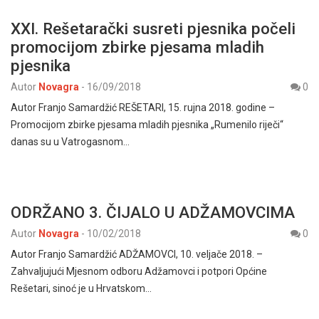
XXI. Rešetarački susreti pjesnika počeli
promocijom zbirke pjesama mladih
pjesnika
Autor
Novagra
-
16/09/2018
0
Autor Franjo Samardžić REŠETARI, 15. rujna 2018. godine –
Promocijom zbirke pjesama mladih pjesnika „Rumenilo riječi“
danas su u Vatrogasnom…
ODRŽANO 3. ČIJALO U ADŽAMOVCIMA
Autor
Novagra
-
10/02/2018
0
Autor Franjo Samardžić ADŽAMOVCI, 10. veljače 2018. –
Zahvaljujući Mjesnom odboru Adžamovci i potpori Općine
Rešetari, sinoć je u Hrvatskom…