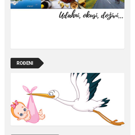
ROĐENI