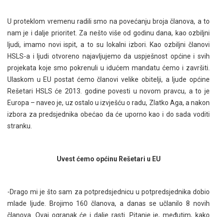
U proteklom vremenu radili smo na povećanju broja članova, a to
nam je i dalje prioritet. Za nešto više od godinu dana, kao ozbiljni
ljudi, imamo novi ispit, a to su lokalni izbori. Kao ozbiljni članovi
HSLS-a i ljudi otvoreno najavljujemo da uspješnost općine i svih
projekata koje smo pokrenuli u idućem mandatu ćemo i završiti.
Ulaskom u EU postat ćemo članovi velike obitelji, a ljude općine
Rešetari HSLS će 2013. godine povesti u novom pravcu, a to je
Europa – naveo je, uz ostalo u izvješću o radu, Zlatko Aga, a nakon
izbora za predsjednika obećao da će uporno kao i do sada voditi
stranku.
Uvest ćemo općinu Rešetari u EU
-Drago mi je što sam za potpredsjednicu u potpredsjednika dobio
mlade ljude. Brojimo 160 članova, a danas se učlanilo 8 novih
članova. Ovaj ogranak će i dalje rasti. Pitanje je, međutim, kako