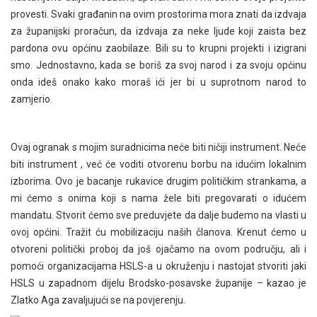
provesti. Svaki građanin na ovim prostorima mora znati da izdvaja
za županijski proračun, da izdvaja za neke ljude koji zaista bez
pardona ovu općinu zaobilaze. Bili su to krupni projekti i izigrani
smo. Jednostavno, kada se boriš za svoj narod i za svoju općinu
onda ideš onako kako moraš ići jer bi u suprotnom narod to
zamjerio.
Ovaj ogranak s mojim suradnicima neće biti ničiji instrument. Neće
biti instrument , već će voditi otvorenu borbu na idućim lokalnim
izborima. Ovo je bacanje rukavice drugim političkim strankama, a
mi ćemo s onima koji s nama žele biti pregovarati o idućem
mandatu. Stvorit ćemo sve preduvjete da dalje budemo na vlasti u
ovoj općini. Tražit ću mobilizaciju naših članova. Krenut ćemo u
otvoreni politički proboj da još ojačamo na ovom području, ali i
pomoći organizacijama HSLS-a u okruženju i nastojat stvoriti jaki
HSLS u zapadnom dijelu Brodsko-posavske županije – kazao je
Zlatko Aga zavaljujući se na povjerenju.