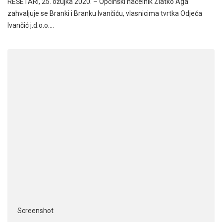
REŠETARI, 25. ožujka 2020. – Općinski načelnik Zlatko Aga
zahvaljuje se Branki i Branku Ivančiću, vlasnicima tvrtka Odjeća
Ivančić j.d.o.o.…
Screenshot