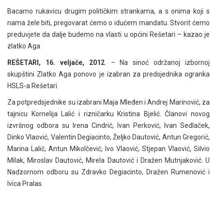
Bacamo rukavicu drugim političkim strankama, a s onima koji s
nama žele biti, pregovarat ćemo o idućem mandatu. Stvorit ćemo
preduvjete da dalje budemo na vlasti u općini Rešetari – kazao je
zlatko Aga
REŠETARI, 16. veljače, 2012
. – Na sinoć održanoj izbornoj
skupštini Zlatko Aga ponovo je izabran za predsjednika ogranka
HSLS-a Rešetari.
Za potpredsjednike su izabrani Maja Mleđen i Andrej Marinović, za
tajnicu Kornelija Lalić i rizničarku Kristina Bjelić. Članovi novog
izvršnog odbora su Irena Cindrić, Ivan Perković, Ivan Sedlaček,
Dinko Vlaović, Valentin Degiacinto, Željko Dautović, Antun Gregorić,
Marina Lalić, Antun Mikolčević, Ivo Vlaović, Stjepan Vlaović, Silvio
Milak, Miroslav Dautović, Mirela Dautović i Dražen Mutnjaković. U
Nadzornom odboru su Zdravko Degiacinto, Dražen Rumenović i
Ivica Pralas.