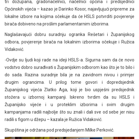
tri dožupana, gradonačelnici, načelnici općina i predsjednici
Općinskih vijeća – kazao je Darinko Kosor, najavljujući pripreme za
lokalne izbore na kojima očekuje da će HSLS potvrditi povjerenje
birača dobiveno na prošlim parlamentarnim izborima.
Naglašavajući dobru suradnju ogranka Rešetari i Županijskog
odbora, povjerenje birača na lokalnim izborima očekuje i Ružica
Vidaković.
-Ovdje su ljudi koji rade na ideji HSLS-a. Sigurna sam da će novo
vodstvo dobro surađivati s Županijskim odborom kao što je to bilo i
do sada. Razina suradnje bila je na zavidnom nivou i primjer
drugim ograncima. U prilog tome govori i dopredsjednik
Županijskog vijeća Zlatko Aga, koji je bio uspješni predsjednik
stožera u izbornoj kampanji. Iskreno tvrdim da su HSLS i
Županijsko vijeće i u proteklim izborima i svim drugim
kampanjama radili najbolje što su znali i dali sve od sebe jer nisu
radili s figom u džepu – kazala je Ružica Vidaković.
Skupština je održana pod predsjedanjem Milke Perković.