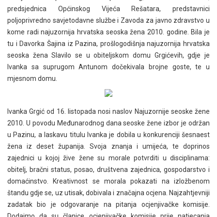
predsjednica Općinskog Vijeća Rešatara, predstavnici
poljoprivredno savjetodavne službe i Zavoda za javno zdravstvo u
kome radi najuzornija hrvatska seoska žena 2010. godine. Bila je
tu i Davorka Šajina iz Pazina, prošlogodišnja najuzornija hrvatska
seoska žena Slavilo se u obiteljskom domu Grgićevih, gdje je
Ivanka sa suprugom Antunom dočekivala brojne goste, te u
mjesnom domu.
Ivanka Grgić od 16. listopada nosi naslov Najuzornije seoske žene
2010. U povodu Međunarodnog dana seoske žene izbor je održan
u Pazinu, a laskavu titulu Ivanka je dobila u konkurenciji šesnaest
žena iz deset županija. Svoja znanja i umijeća, te doprinos
zajednici u kojoj žive žene su morale potvrditi u disciplinama:
obitelj, bračni status, posao, društvena zajednica, gospodarstvo i
domaćinstvo. Kreativnost se morala pokazati na izložbenom
štandu gdje se, uz utisak, dobivala i značajna ocjena. Najzahtjevniji
zadatak bio je odgovaranje na pitanja ocjenjivačke komisije.
Dodajmo da su članice ocjenjivačke komisije prije natjecanja