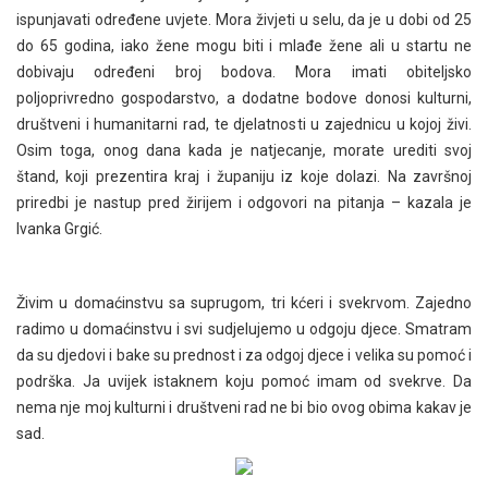
ispunjavati određene uvjete. Mora živjeti u selu, da je u dobi od 25
do 65 godina, iako žene mogu biti i mlađe žene ali u startu ne
dobivaju određeni broj bodova. Mora imati obiteljsko
poljoprivredno gospodarstvo, a dodatne bodove donosi kulturni,
društveni i humanitarni rad, te djelatnosti u zajednicu u kojoj živi.
Osim toga, onog dana kada je natjecanje, morate urediti svoj
štand, koji prezentira kraj i županiju iz koje dolazi. Na završnoj
priredbi je nastup pred žirijem i odgovori na pitanja – kazala je
Ivanka Grgić.
Živim u domaćinstvu sa suprugom, tri kćeri i svekrvom. Zajedno
radimo u domaćinstvu i svi sudjelujemo u odgoju djece. Smatram
da su djedovi i bake su prednost i za odgoj djece i velika su pomoć i
podrška. Ja uvijek istaknem koju pomoć imam od svekrve. Da
nema nje moj kulturni i društveni rad ne bi bio ovog obima kakav je
sad.