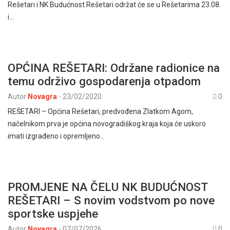
Rešetari i NK Budućnost Rešetari održat će se u Rešetarima 23.08.
i…
OPĆINA REŠETARI: Održane radionice na
temu održivo gospodarenja otpadom
Autor
Novagra
-
23/02/2020
0
REŠETARI – Općina Rešetari, predvođena Zlatkom Agom,
načelnikom prva je općina novogradiškog kraja koja će uskoro
imati izgrađeno i opremljeno…
PROMJENE NA ČELU NK BUDUĆNOST
REŠETARI – S novim vodstvom po nove
sportske uspjehe
Autor
Novagra
-
07/07/2026
0