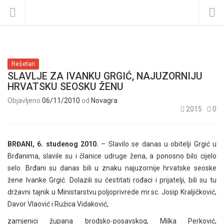
Rešetari
SLAVLJE ZA IVANKU GRGIĆ, NAJUZORNIJU
HRVATSKU SEOSKU ŽENU
Objavljeno
06/11/2010
od
Novagra
2015
0
BRĐANI, 6. studenog 2010.
– Slavilo se danas u obitelji Grgić u
Brđanima, slavile su i članice udruge žena, a ponosno bilo cijelo
selo. Brđani su danas bili u znaku najuzornije hrvatske seoske
žene Ivanke Grgić. Dolazili su čestitati rođaci i prijatelji, bili su tu
državni tajnik u Ministarstvu poljoprivrede mr.sc. Josip Kraljičković,
Davor Vlaović i Ružica Vidaković,
zamjenici župana brodsko-posavskog, Milka Perković,