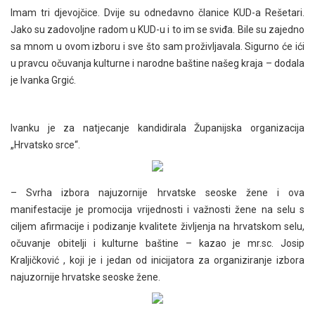
Imam tri djevojčice. Dvije su odnedavno članice KUD-a Rešetari.
Jako su zadovoljne radom u KUD-u i to im se sviđa. Bile su zajedno
sa mnom u ovom izboru i sve što sam proživljavala. Sigurno će ići
u pravcu očuvanja kulturne i narodne baštine našeg kraja – dodala
je Ivanka Grgić.
Ivanku je za natjecanje kandidirala Županijska organizacija
„Hrvatsko srce“.
– Svrha izbora najuzornije hrvatske seoske žene i ova
manifestacije je promocija vrijednosti i važnosti žene na selu s
ciljem afirmacije i podizanje kvalitete življenja na hrvatskom selu,
očuvanje obitelji i kulturne baštine – kazao je mr.sc. Josip
Kraljičković , koji je i jedan od inicijatora za organiziranje izbora
najuzornije hrvatske seoske žene.