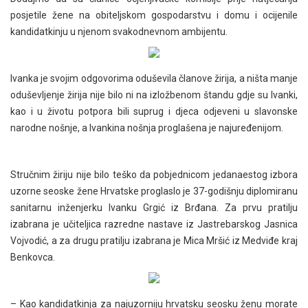
posjetile žene na obiteljskom gospodarstvu i domu i ocijenile
kandidatkinju u njenom svakodnevnom ambijentu.
Ivanka je svojim odgovorima oduševila članove žirija, a ništa manje
oduševljenje žirija nije bilo ni na izložbenom štandu gdje su Ivanki,
kao i u životu potpora bili suprug i djeca odjeveni u slavonske
narodne nošnje, a Ivankina nošnja proglašena je najuređenijom.
Stručnim žiriju nije bilo teško da pobjednicom jedanaestog izbora
uzorne seoske žene Hrvatske proglasIo je 37-godišnju diplomiranu
sanitarnu inženjerku Ivanku Grgić iz Brđana. Za prvu pratilju
izabrana je učiteljica razredne nastave iz Jastrebarskog Jasnica
Vojvodić, a za drugu pratilju izabrana je Mica Mršić iz Medviđe kraj
Benkovca.
– Kao kandidatkinja za najuzorniju hrvatsku seosku ženu morate