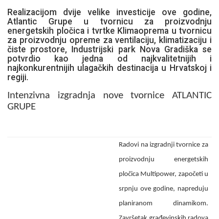
Realizacijom dvije velike investicije ove godine,
Atlantic Grupe u tvornicu za proizvodnju
energetskih pločica i tvrtke Klimaoprema u tvornicu
za proizvodnju opreme za ventilaciju, klimatizaciju i
čiste prostore, Industrijski park Nova Gradiška se
potvrdio kao jedna od najkvalitetnijih i
najkonkurentnijih ulagačkih destinacija u Hrvatskoj i
regiji.
I
ntenzivna izgradnja nove tvornice ATLANTIC
GRUPE
Radovi na izgradnji tvornice za
proizvodnju energetskih
pločica Multipower, započeti u
srpnju ove godine, napreduju
planiranom dinamikom.
Završetak građevinskih radova