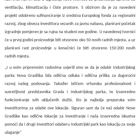
ventilaciju, klimatizaciju i čiste prostore. S
obzirom da je za navedeni
projekt odobreno sufinanciranje iz sredstva Europskog fonda za regionalni
razvoj, zbog obveza investitora vezanih za javnu nabavu, planirani početak
izgradnje pomjeren je sa rujna na studeni ove godine. U navedenoj tvornici
će u prvoj godini proizvodnje biti otvoreno oko 50 novih radnih mjesta, a uz
planirani rast proizvodnje u konačnici će biti otvoreno 150-200
novih
radnih mjesta.
„I u ovim pripremnim radovima uvjerili smo se da je odabir Industrijskog
parka Nova Gradiška
bila odlična odluka i odlična prilika za dugoročni
razvoj našeg poslovanja. Također
ističem vrhunsku profesionalnost i
susretljivost predstavnika Grada i Industrijskog parka, te izvanredno
funkcioniranje svih uključenih službi, što je najbolja preporuka svim
investitorima za odabir ove lokacije. Siguran sam da će naš odabir Nove
Gradiške kao odlične lokacije za investiranje i naša
izvanredna iskustva
pomoći da i drugi investitori odaberu Industrijski park kao lokaciju za svoje
ulaganje“