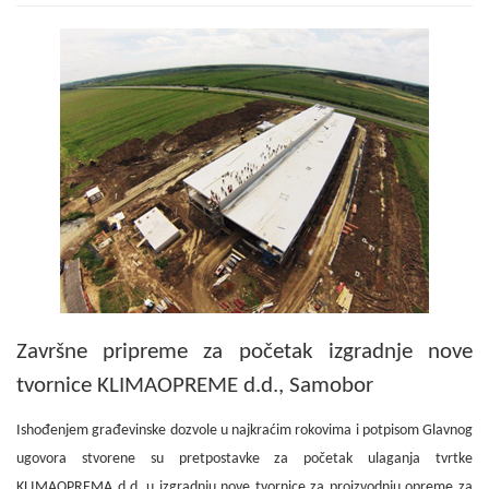
Završne pripreme za početak izgradnje nove
tvornice KLIMAOPREME d.d., Samobor
Ishođenjem građevinske dozvole u najkraćim rokovima i potpisom Glavnog
ugovora stvorene su pretpostavke za početak ulaganja tvrtke
KLIMAOPREMA d.d. u
izgradnju nove tvornice za proizvodnju opreme za