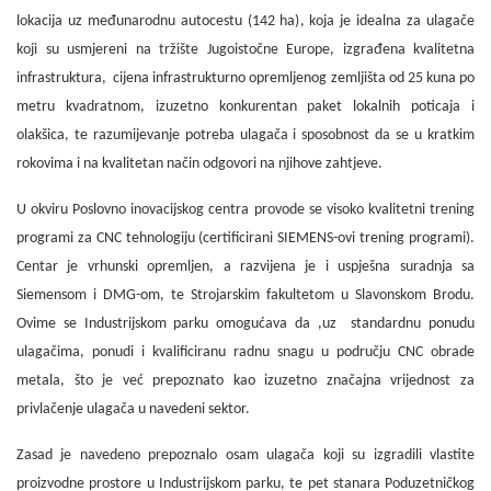
lokacija uz međunarodnu autocestu (142 ha), koja je idealna za ulagače
koji su usmjereni na tržište Jugoistočne Europe, izgrađena kvalitetna
infrastruktura, cijena infrastrukturno opremljenog zemljišta od 25 kuna po
metru
kvadratnom, izuzetno konkurentan paket lokalnih poticaja i
olakšica, te razumijevanje potreba ulagača i sposobnost da se u kratkim
rokovima i na kvalitetan način odgovori na njihove zahtjeve.
U okviru Poslovno inovacijskog centra provode se visoko kvalitetni trening
programi za CNC tehnologiju (certificirani SIEMENS-ovi trening programi).
Centar je vrhunski opremljen, a razvijena je i uspješna suradnja sa
Siemensom i DMG-om, te Strojarskim fakultetom u Slavonskom Brodu.
Ovime se Industrijskom parku omogućava da ,uz standardnu ponudu
ulagačima, ponudi i kvalificiranu radnu snagu u području CNC obrade
metala, što je već prepoznato kao izuzetno značajna vrijednost za
privlačenje ulagača u navedeni sektor.
Zasad je navedeno prepoznalo osam ulagača koji su izgradili vlastite
proizvodne prostore u Industrijskom parku, te pet stanara Poduzetničkog