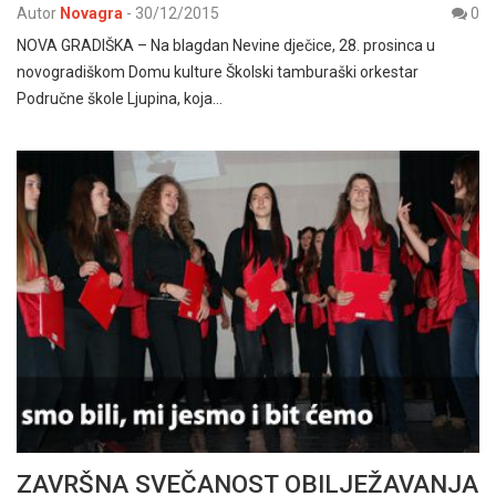
Autor
Novagra
-
30/12/2015
0
NOVA GRADIŠKA – Na blagdan Nevine dječice, 28. prosinca u
novogradiškom Domu kulture Školski tamburaški orkestar
Područne škole Ljupina, koja…
ZAVRŠNA SVEČANOST OBILJEŽAVANJA