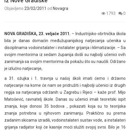
iz Nove Gradiške
Objavljeno
23/02/2011
od
Novagra
1793
0
NOVA GRADIŠKA, 23. veljače 2011.
– Industrijsko-obrtnička škola
bila je danas domaćin međužupanijskog natjecanja učenika u
disciplinama vodoinstalater i instalater grijanja i klimatizacije. – Sa
svojim mentorima iz sedam županija došli su najbolji učenici ovih
zanimanja sa svojim mentorima da pokažu što su naučili. Održano
je izlučno natjecanje,
a 31. ožujka i 1. travnja u našoj školi imati ćemo i državno
natjecanje na kome će nam se pridružiti i najbolji učenici iz drugih
regija sa natjecanja održanih u Zagrebu i Rijeci – kaže prof. Mijo
Matošević, ravnatelj škole. Danas su učenici imali teoretski ispit
znanja, koje donosi 35 bodova , pokazati koja su to teorijska
znanja potrebna u njihovom zanimanju. Praktično su prema
zadanim skicama izradili, vodoinstalateri sustav vode, a instalateri
grijanja radijator koji će kasnije moći služiti svojoj svrsi. Bilo je 16