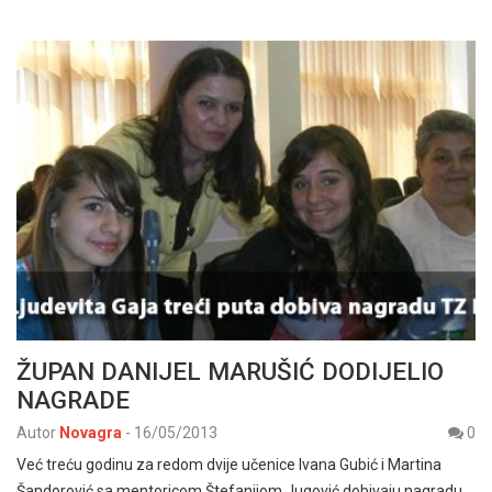
ŽUPAN DANIJEL MARUŠIĆ DODIJELIO
NAGRADE
Autor
Novagra
-
16/05/2013
0
Već treću godinu za redom dvije učenice Ivana Gubić i Martina
Šandorović sa mentoricom Štefanijom Jugović dobivaju nagradu