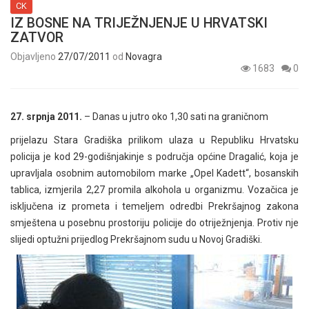
CK
IZ BOSNE NA TRIJEŽNJENJE U HRVATSKI
ZATVOR
Objavljeno
27/07/2011
od
Novagra
1683
0
27. srpnja 2011.
– Danas u jutro oko 1,30 sati na graničnom
prijelazu Stara Gradiška prilikom ulaza u Republiku Hrvatsku
policija je kod 29-godišnjakinje s područja općine Dragalić, koja je
upravljala osobnim automobilom marke „Opel Kadett“, bosanskih
tablica, izmjerila 2,27 promila alkohola u organizmu. Vozačica je
isključena iz prometa i temeljem odredbi Prekršajnog zakona
smještena u posebnu prostoriju policije do otriježnjenja. Protiv nje
slijedi optužni prijedlog Prekršajnom sudu u Novoj Gradiški.