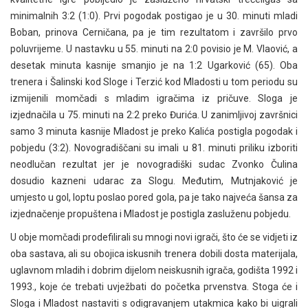
minimalnih 3:2 (1:0). Prvi pogodak postigao je u 30. minuti mladi
Boban, prinova Cerničana, pa je tim rezultatom i završilo prvo
poluvrijeme. U nastavku u 55. minuti na 2:0 povisio je M. Vlaović, a
desetak minuta kasnije smanjio je na 1:2 Ugarković (65). Oba
trenera i Šalinski kod Sloge i Terzić kod Mladosti u tom periodu su
izmijenili momčadi s mladim igračima iz pričuve. Sloga je
izjednačila u 75. minuti na 2:2 preko Đurića. U zanimljivoj završnici
samo 3 minuta kasnije Mladost je preko Kalića postigla pogodak i
pobjedu (3:2). Novogradiščani su imali u 81. minuti priliku izboriti
neodlučan rezultat jer je novogradiški sudac Zvonko Čulina
dosudio kazneni udarac za Slogu. Međutim, Mutnjaković je
umjesto u gol, loptu poslao pored gola, pa je tako najveća šansa za
izjednačenje propuštena i Mladost je postigla zasluženu pobjedu.
U obje momčadi prodefilirali su mnogi novi igrači, što će se vidjeti iz
oba sastava, ali su obojica iskusnih trenera dobili dosta materijala,
uglavnom mladih i dobrim dijelom neiskusnih igrača, godišta 1992 i
1993., koje će trebati uvježbati do početka prvenstva. Stoga će i
Sloga i Mladost nastaviti s odigravanjem utakmica kako bi uigrali