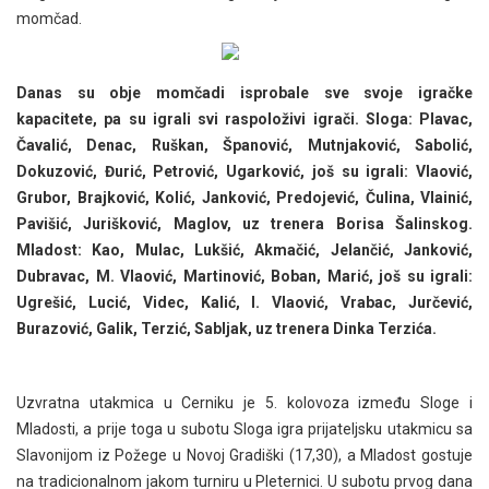
momčad.
Danas su obje momčadi isprobale sve svoje igračke
kapacitete, pa su igrali svi raspoloživi igrači. Sloga: Plavac,
Čavalić, Denac, Ruškan, Španović, Mutnjaković, Sabolić,
Dokuzović, Đurić, Petrović, Ugarković, još su igrali: Vlaović,
Grubor, Brajković, Kolić, Janković, Predojević, Čulina, Vlainić,
Pavišić, Jurišković, Maglov, uz trenera Borisa Šalinskog.
Mladost: Kao, Mulac, Lukšić, Akmačić, Jelančić, Janković,
Dubravac, M. Vlaović, Martinović, Boban, Marić, još su igrali:
Ugrešić, Lucić, Videc, Kalić, I. Vlaović, Vrabac, Jurčević,
Burazović, Galik, Terzić, Sabljak, uz trenera Dinka Terzića.
Uzvratna utakmica u Cerniku je 5. kolovoza između Sloge i
Mladosti, a prije toga u subotu Sloga igra prijateljsku utakmicu sa
Slavonijom iz Požege u Novoj Gradiški (17,30), a Mladost gostuje
na tradicionalnom jakom turniru u Pleternici. U subotu prvog dana