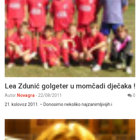
Lea Zdunić golgeter u momčadi dječaka !
Autor
Novagra
-
22/08/2011
0
21. kolovoz 2011. – Donosimo nekoliko najzanimljivijih i