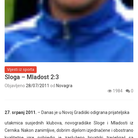
Vijesti iz sporta
Sloga – Mladost 2:3
Objavljeno
28/07/2011
od
Novagra
1984
0
27. srpanj 2011.
– Danas je u Novoj Gradiški odigrana prijateljska
utakmica susjednih klubova, novogradiške Sloge i Mladosti iz
Cernika. Nakon zanimljive, dobrim dijelom izjednačene i obostrano
kvalitetne igre pobijedio je zasluženo hrvatski trećeligaš sa