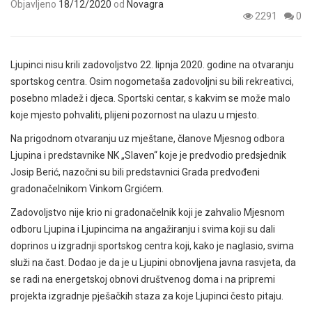
Objavljeno
18/12/2020
od
Novagra
2291
0
Ljupinci nisu krili zadovoljstvo 22. lipnja 2020. godine na otvaranju
sportskog centra. Osim nogometaša zadovoljni su bili rekreativci,
posebno mladež i djeca. Sportski centar, s kakvim se može malo
koje mjesto pohvaliti, plijeni pozornost na ulazu u mjesto.
Na prigodnom otvaranju uz mještane, članove Mjesnog odbora
Ljupina i predstavnike NK „Slaven“ koje je predvodio predsjednik
Josip Berić, nazočni su bili predstavnici Grada predvođeni
gradonačelnikom Vinkom Grgićem.
Zadovoljstvo nije krio ni gradonačelnik koji je zahvalio Mjesnom
odboru Ljupina i Ljupincima na angažiranju i svima koji su dali
doprinos u izgradnji sportskog centra koji, kako je naglasio, svima
služi na čast. Dodao je da je u Ljupini obnovljena javna rasvjeta, da
se radi na energetskoj obnovi društvenog doma i na pripremi
projekta izgradnje pješačkih staza za koje Ljupinci često pitaju.