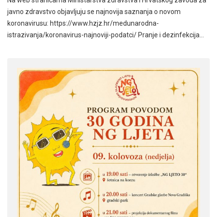
Na web stranicama Ministarstva zdravstva i Hrvatskog zavoda za
javno zdravstvo objavljuju se najnovija saznanja o novom
koronavirusu: https://www.hzjz.hr/medunarodna-
istrazivanja/koronavirus-najnoviji-podatci/ Pranje i dezinfekcija…