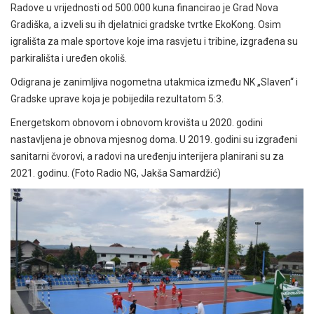
Radove u vrijednosti od 500.000 kuna financirao je Grad Nova
Gradiška, a izveli su ih djelatnici gradske tvrtke EkoKong. Osim
igrališta za male sportove koje ima rasvjetu i tribine, izgrađena su
parkirališta i uređen okoliš.
Odigrana je zanimljiva nogometna utakmica između NK „Slaven“ i
Gradske uprave koja je pobijedila rezultatom 5:3.
Energetskom obnovom i obnovom krovišta u 2020. godini
nastavljena je obnova mjesnog doma. U 2019. godini su izgrađeni
sanitarni čvorovi, a radovi na uređenju interijera planirani su za
2021. godinu. (Foto Radio NG, Jakša Samardžić)