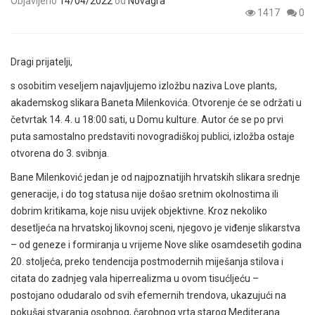
Objavljeno
14/04/2022
od
Novagra
1417
0
Dragi prijatelji,
s osobitim veseljem najavljujemo izložbu naziva Love plants,
akademskog slikara Baneta Milenkovića. Otvorenje će se održati u
četvrtak 14. 4. u 18:00 sati, u Domu kulture. Autor će se
po prvi
puta samostalno predstaviti novogradiškoj publici, izložba ostaje
otvorena do 3. svibnja.
Bane Milenković jedan je od najpoznatijih hrvatskih slikara srednje
generacije, i do tog statusa nije došao sretnim okolnostima ili
dobrim kritikama, koje nisu uvijek objektivne. Kroz nekoliko
desetljeća na hrvatskoj likovnoj sceni, njegovo je viđenje slikarstva
– od geneze i formiranja u vrijeme Nove slike osamdesetih godina
20. stoljeća, preko tendencija postmodernih miješanja stilova i
citata do zadnjeg vala hiperrealizma u ovom tisućljeću –
postojano odudaralo od svih efemernih trendova, ukazujući na
pokušaj stvaranja osobnog, čarobnog vrta starog Mediterana.