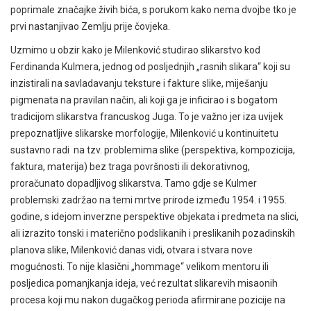
poprimale značajke živih bića, s porukom kako nema dvojbe tko je
prvi nastanjivao Zemlju prije čovjeka.
Uzmimo u obzir kako je Milenković studirao slikarstvo kod
Ferdinanda Kulmera, jednog od posljednjih „rasnih slikara“ koji su
inzistirali na savladavanju teksture i fakture slike, miješanju
pigmenata na pravilan način, ali koji ga je inficirao i s bogatom
tradicijom slikarstva francuskog Juga. To je važno jer iza uvijek
prepoznatljive slikarske morfologije, Milenković u kontinuitetu
sustavno radi na tzv. problemima slike (perspektiva, kompozicija,
faktura, materija) bez traga površnosti ili dekorativnog,
proračunato dopadljivog slikarstva. Tamo gdje se Kulmer
problemski zadržao na temi mrtve prirode između 1954. i 1955.
godine, s idejom inverzne perspektive objekata i predmeta na slici,
ali izrazito tonski i materično podslikanih i preslikanih pozadinskih
planova slike, Milenković danas vidi, otvara i stvara nove
mogućnosti. To nije klasični „hommage“ velikom mentoru ili
posljedica pomanjkanja ideja, već rezultat slikarevih misaonih
procesa koji mu nakon dugačkog perioda afirmirane pozicije na