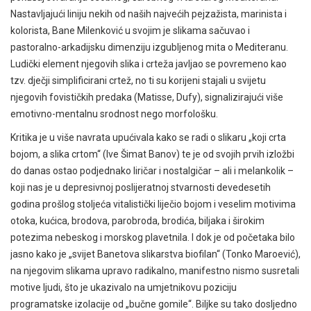
Nastavljajući liniju nekih od naših najvećih pejzažista, marinista i
kolorista, Bane Milenković u svojim je slikama sačuvao i
pastoralno-arkadijsku dimenziju izgubljenog mita o Mediteranu.
Ludički element njegovih slika i crteža javljao se povremeno kao
tzv. dječji simplificirani crtež, no ti su korijeni stajali u svijetu
njegovih fovističkih predaka (Matisse, Dufy), signalizirajući više
emotivno-mentalnu srodnost nego morfološku.
Kritika je u više navrata upućivala kako se radi o slikaru „koji crta
bojom, a slika crtom“ (Ive Šimat Banov) te je od svojih prvih izložbi
do danas ostao podjednako liričar i nostalgičar – ali i melankolik –
koji nas je u depresivnoj poslijeratnoj stvarnosti devedesetih
godina prošlog stoljeća vitalistički liječio bojom i veselim motivima
otoka, kućica, brodova, parobroda, brodića, biljaka i širokim
potezima nebeskog i morskog plavetnila. I dok je od početaka bilo
jasno kako je „svijet Banetova slikarstva biofilan“ (Tonko Maroević),
na njegovim slikama upravo radikalno, manifestno nismo susretali
motive ljudi, što je ukazivalo na umjetnikovu poziciju
programatske izolacije od „bučne gomile“. Biljke su tako dosljedno