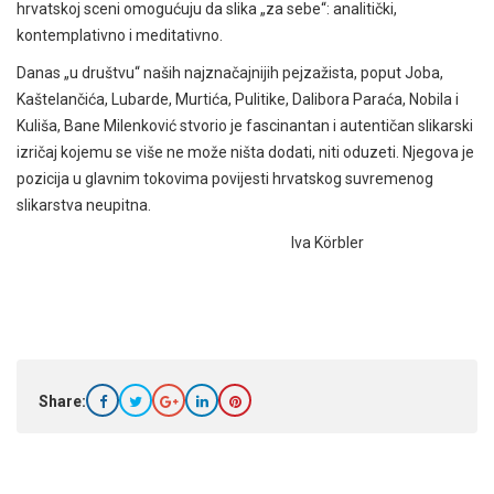
hrvatskoj sceni omogućuju da slika „za sebe“: analitički,
kontemplativno i meditativno.
Danas „u društvu“ naših najznačajnijih pejzažista, poput Joba,
Kaštelančića, Lubarde, Murtića, Pulitike, Dalibora Paraća, Nobila i
Kuliša, Bane Milenković stvorio je fascinantan i autentičan slikarski
izričaj kojemu se više ne može ništa dodati, niti oduzeti. Njegova je
pozicija u glavnim tokovima povijesti hrvatskog suvremenog
slikarstva neupitna.
Iva Körbler
Share: