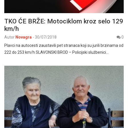
TKO ĆE BRŽE: Motociklom kroz selo 129
km/h
Autor
Novagra
-
30/07/2018
0
Plavci na autocesti zaustavili pet stranaca koji su jurili brzinama od
222 do 253 km/h SLAVONSKI BROD – Policijski službenici…