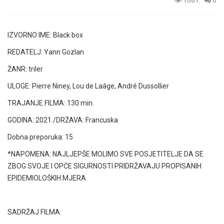
1681
0
IZVORNO IME: Black box
REDATELJ: Yann Gozlan
ŽANR: triler
ULOGE: Pierre Niney, Lou de Laâge, André Dussollier
TRAJANJE FILMA: 130 min.
GODINA: 2021./DRŽAVA: Francuska
Dobna preporuka: 15
*NAPOMENA: NAJLJEPŠE MOLIMO SVE POSJETITELJE DA SE
ZBOG SVOJE I OPĆE SIGURNOSTI PRIDRŽAVAJU PROPISANIH
EPIDEMIOLOŠKIH MJERA.
SADRŽAJ FILMA: