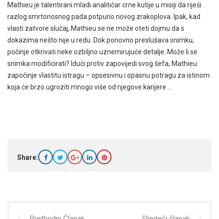
Mathieu je talentirani mladi analitičar crne kutije u misiji da riješi
razlog smrtonosnog pada potpuno novog zrakoplova. Ipak, kad
vlasti zatvore slučaj, Mathieu se ne može oteti dojmu da s
dokazima nešto nije u redu. Dok ponovno preslušava snimku,
počinje otkrivati neke ozbiljno uznemirujuće detalje. Može li se
snimka modificirati? Idući protiv zapovijedi svog šefa, Mathieu
započinje vlastitu istragu – opsesivnu i opasnu potragu za istinom
koja će brzo ugroziti mnogo više od njegove karijere …
Share:
Prethodni Članak
Sljedeći članak