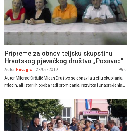
Pripreme za obnoviteljsku skupštinu
Hrvatskog pjevačkog društva „Posavac“
Autor
Novagra
-
27/06/2019
0
Autor Milorad Oršulić Mican Društvo se obnavlja u cilju okupljanja
mladih, ali i starijih osoba radi promicanja, razvitka i unapređenja…