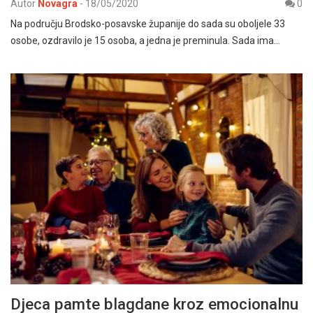
Autor
Novagra
-
18/05/2020
0
Na području Brodsko-posavske županije do sada su oboljele 33
osobe, ozdravilo je 15 osoba, a jedna je preminula. Sada ima…
Djeca pamte blagdane kroz emocionalnu