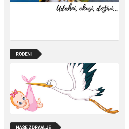
ROĐENI
NAŠE ZDRAVLJE