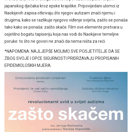
japanskog dječaka kroz epske krajolike. Pripovijedani ulomci iz
Naokijevih zapisa otkrivaju što njegov autizam znači njemu i
drugima, kako se razlikuje njegovo viđenje svijeta, zašto se ponaša
tako kako se ponaša: zašto skače. Film ove elemente pretvara u
osjetilno bogatu tapiseriju koja nas vodi do Naokijeve temeljne
poruke: to što ne govori ne znači da nema ništa za reći.
*NAPOMENA: NAJLJEPŠE MOLIMO SVE POSJETITELJE DA SE
ZBOG SVOJE I OPĆE SIGURNOSTI PRIDRŽAVAJU PROPISANIH
EPIDEMIOLOŠKIH MJERA.