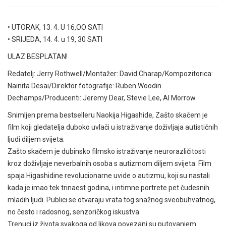
• UTORAK, 13. 4. U 16,OO SATI
• SRIJEDA, 14. 4. u 19, 30 SATI
ULAZ BESPLATAN!
Redatelj: Jerry Rothwell/Montažer: David Charap/Kompozitorica:
Nainita Desai/Direktor fotografije: Ruben Woodin
Dechamps/Producenti: Jeremy Dear, Stevie Lee, Al Morrow
Snimljen prema bestselleru Naokija Higashide, Zašto skačem je
film koji gledatelja duboko uvlači u istraživanje doživljaja autističnih
ljudi diljem svijeta.
Zašto skačem je dubinsko filmsko istraživanje neurorazličitosti
kroz doživljaje neverbalnih osoba s autizmom diljem svijeta. Film
spaja Higashidine revolucionarne uvide o autizmu, koji su nastali
kada je imao tek trinaest godina, i intimne portrete pet čudesnih
mladih ljudi. Publici se otvaraju vrata tog snažnog sveobuhvatnog,
no često i radosnog, senzoričkog iskustva.
Trenuci iz života svakoga od likova povezani su putovanjem