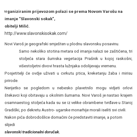
2
Organiziranim prijevozom polazi se prema Novom Varošu na
imanje “Slavonski sokak”,
obitelji Milić.
http://www.slavonskisokak.com/
Novi Varoš je geografski smješten u plodnu slavonsku posavinu.
Samo nekoliko stotina metara od imanja nalazi se zaštićena, tri
stoljeća stara šumska vegetacija Prašnik u kojoj raskošni,
višestoljetni divovi hrasta lužnjaka odolijevaju vremenu.
Posjetitelji će ovdje uživati u cvrkutu ptica, kreketanju žaba i mirisu
prirode.
Nerijetko se pogledom u nebesko plavetnilo mogu vidjeti orlovi
štekavci koji obitavaju u okolnim šumama. Novi Varoš je nastao krajem
osamnaestog
stoljeća kada su se iz velike obrambene tvrđave u Staroj
Gradiški,
po dekretu Austro- ugarske monarhije morali iseliti svi civili.
Nakon pića dobrodošlice domaćini će predstaviti
imanje, a potom
slijedi
slavonski tradicionalni doručak.