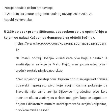
Poslije doručka će biti predavanje:
LEADER mjera unutar programa ruralnog razvoja 2014-2020 za
Republiku Hrvatsku.
.
1
U
2:30 polazak prema Sičicama, posavskom selu u općini Vrbje u
kojem se nalazi Kušaonica domaćeg piva obitelji Bošnjak.
https://www.facebook.com/kusaonicadomaceg.pivabosnj
ak
Na imanju obitelji Bošnjak kušati ćete pivo koje je nastalo iz
znatiželje, a za koje je Mato Pejić, vrsni poznavatelj piva i
urednik portala pivnica.net rekao:
“Pivo s pjenom postojanom i bijelom poput snijega kad prekrije
posavski nepregled, pivo koje svojim čarima pokazuje da
Slavonija nije samo zemlja šljivovice i graševine, pivo koje
puninom okusa vraća vjeru u zlatni sok, pivo koje se zagasitom
bojom i diskretnim mutnim sadržajem vraća svojim korijenima,
pivo koje miriše na još.”