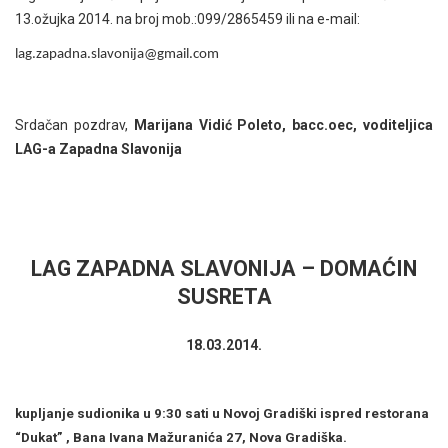
13.ožujka 2014. na broj mob.:099/2865459 ili na e-mail:
lag.zapadna.slavonija@gmail.com
Srdačan pozdrav,
Marijana Vidić Poleto, bacc.oec, voditeljica
LAG-a Zapadna Slavonija
LAG ZAPADNA SLAVONIJA – DOMAĆIN
SUSRETA
18.03.2014.
.
Okupljanje sudionika u 9:30 sati u Novoj Gradiški ispred restorana
“Dukat” , Bana Ivana Mažuranića 27, Nova Gradiška.