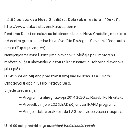
.
U 14:00 polazak za Novu Gradišku. Dolazak u restoran “Dukat”.
http://www.dukat-slavonskakuca.com/
Restoran Dukat se nalazi na istočnom ulazu u Novu Gradišku, nedaleko
od centra grada, a ujedno blizu
čvorišta Požega –Slavonski Brod-auto
cesta (Županja-Zagreb).
Namijenjen za svim ljubiteljima slavonskih običaja
pa u restoranu
možete slušati slavonsku glazbu te konzumirati autohtona slavonska
jela i pića.
U 14:15 će obitelj Arić predstaviti svoj seoski stan u selu Gornji
Crnogovci u općini Staro Petrovo Selo.
Slijede predavanja:
–
Program ruralnog razvoja 2014-2020 za Republiku Hrvatsku
–
Provedba mjere 202 (LEADER) unutar IPARD programa
–
Primjeri dobre prakse rada LAG-ova, video zapisi i rasprava
U 16:00 sati predviđen
je autohtoni tradicionalni ručak