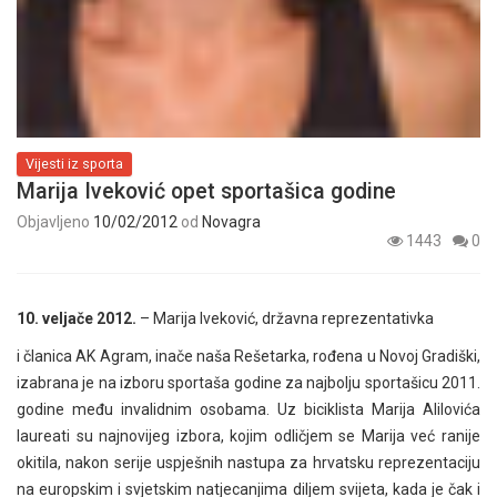
Vijesti iz sporta
Marija Iveković opet sportašica godine
Objavljeno
10/02/2012
od
Novagra
1443
0
10. veljače 2012.
– Marija Iveković, državna reprezentativka
i članica AK Agram, inače naša Rešetarka, rođena u Novoj Gradiški,
izabrana je na izboru sportaša godine za najbolju sportašicu 2011.
godine među invalidnim osobama. Uz biciklista Marija Alilovića
laureati su najnovijeg izbora, kojim odličjem se Marija već ranije
okitila, nakon serije uspješnih nastupa za hrvatsku reprezentaciju
na europskim i svjetskim natjecanjima diljem svijeta, kada je čak i