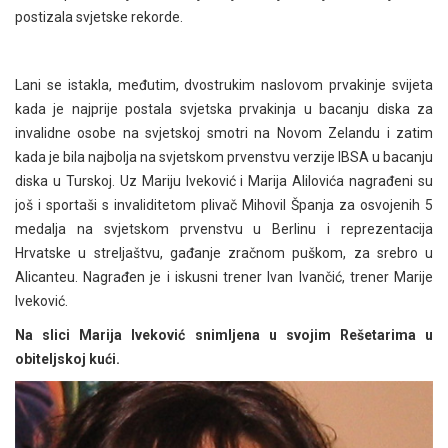
postizala svjetske rekorde.
Lani se istakla, međutim, dvostrukim naslovom prvakinje svijeta
kada je najprije postala svjetska prvakinja u bacanju diska za
invalidne osobe na svjetskoj smotri na Novom Zelandu i zatim
kada je bila najbolja na svjetskom prvenstvu verzije IBSA u bacanju
diska u Turskoj. Uz Mariju Iveković i Marija Alilovića nagrađeni su
još i sportaši s invaliditetom plivač Mihovil Španja za osvojenih 5
medalja na svjetskom prvenstvu u Berlinu i reprezentacija
Hrvatske u streljaštvu, gađanje zračnom puškom, za srebro u
Alicanteu. Nagrađen je i iskusni trener Ivan Ivančić, trener Marije
Iveković.
Na slici Marija Iveković snimljena u svojim Rešetarima u
obiteljskoj kući.