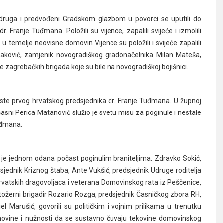
udruga i predvođeni Gradskom glazbom u povorci se uputili do
 Franje Tuđmana. Položili su vijence, zapalili svijeće i izmolili
li u temelje neovisne domovin Vijence su položili i svijeće zapalili
daković, zamjenik novogradiškog gradonačelnika Milan Mateša,
e zagrebačkih brigada koje su bile na novogradiškoj bojišnici.
biste prvog hrvatskog predsjednika dr. Franje Tuđmana. U župnoj
sni Perica Matanović služio je svetu misu za poginule i nestale
Tuđmana.
e jednom odana počast poginulim braniteljima. Zdravko Sokić,
sjednik Kriznog štaba, Ante Vukšić, predsjednik Udruge roditelja
 hrvatskih dragovoljaca i veterana Domovinskog rata iz Peščenice,
 stožerni brigadir Rozario Rozga, predsjednik Časničkog zbora RH,
 Marušić, govorili su političkim i vojnim prilikama u trenutku
ovine i nužnosti da se sustavno čuvaju tekovine domovinskog