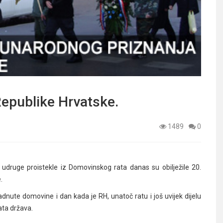
epublike Hrvatske.
1489
0
udruge proistekle iz Domovinskog rata danas su obilježile 20.
.
dnute domovine i dan kada je RH, unatoč ratu i još uvijek dijelu
ata država.