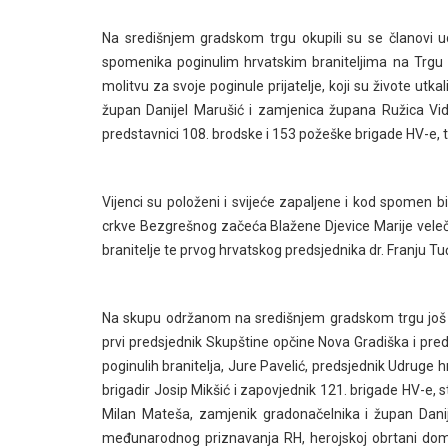
Na središnjem gradskom trgu okupili su se članovi 
spomenika poginulim hrvatskim braniteljima na Trgu dr.
molitvu za svoje poginule prijatelje, koji su živote utka
župan Danijel Marušić i zamjenica župana Ružica Vi
predstavnici 108. brodske i 153 požeške brigade HV-e, t
Vijenci su položeni i svijeće zapaljene i kod spomen 
crkve Bezgrešnog začeća Blažene Djevice Marije veleča
branitelje te prvog hrvatskog predsjednika dr. Franju 
Na skupu održanom na središnjem gradskom trgu još j
prvi predsjednik Skupštine opčine Nova Gradiška i pred
poginulih branitelja, Jure Pavelić, predsjednik Udruge
brigadir Josip Mikšić i zapovjednik 121. brigade HV-e,
Milan Mateša, zamjenik gradonačelnika i župan Danijel
međunarodnog priznavanja RH, herojskoj obrtani dom