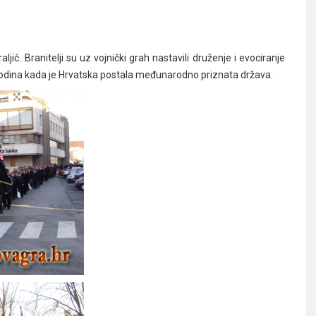
ljić. Branitelji su uz vojnički grah nastavili druženje i evociranje
 godina kada je Hrvatska postala međunarodno priznata država.