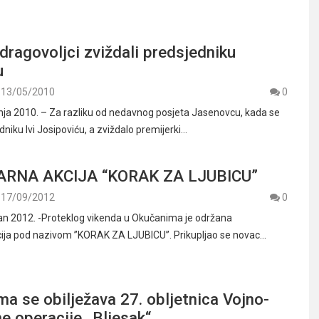
dragovoljci zviždali predsjedniku
u
13/05/2010
0
nja 2010. – Za razliku od nedavnog posjeta Jasenovcu, kada se
dniku Ivi Josipoviću, a zviždalo premijerki…
RNA AKCIJA “KORAK ZA LJUBICU”
17/09/2012
0
an 2012. -Proteklog vikenda u Okučanima je održana
ija pod nazivom ”KORAK ZA LJUBICU”. Prikupljao se novac…
a se obilježava 27. obljetnica Vojno-
e operacije „Bljesak“