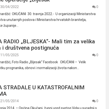
30/04/2022
0
ardžić OKUČANI 30. travnja 2022.- U organizaciji Ministarstva
tva unutarnjih poslova i Ministarstva hrvatskih branitelja,
e županije…
 RADIO „BLJESKA“- Mali tim za velika
a i društvena postignuća
11/05/2025
0
mardžić, Foto Radio „Bljesak“ Facebook OKUČANI – Velik
tku prognanika, obnovi i normalizaciji života nakon…
A STRADALE U KATASTROFALNIM
MA
21/05/2014
0
bnja 2014. – Općina Okučani, župni ured svetog Vida u suradnji s