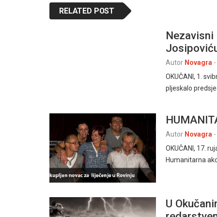
RELATED POST
Nezavisni 
Josipović
Autor
Novagra
-
OKUČANI, 1. svib
pljeskalo predsje
HUMANITA
Autor
Novagra
-
OKUČANI, 17. ruj
Humanitarna akc
U Okučanim
redarstven