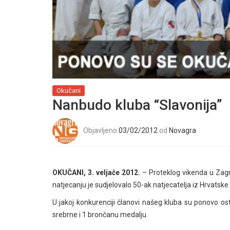
Okučani
Nanbudo kluba “Slavonija”
Objavljeno
03/02/2012
od
Novagra
OKUČANI, 3. veljače 2012.
– Proteklog vikenda u Zag
natjecanju je sudjelovalo 50-ak natjecatelja iz Hrvatsk
U jakoj konkurenciji članovi našeg kluba su ponovo ostv
srebrne i 1 brončanu medalju.