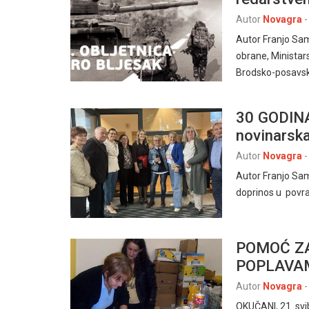
Autor
Novagra
-
Autor Franjo Sam
obrane, Ministars
Brodsko-posavsk
30 GODINA
novinarsk
Autor
Novagra
-
Autor Franjo Sa
doprinos u povra
POMOĆ Z
POPLAVA
Autor
Novagra
-
OKUČANI, 21. svi