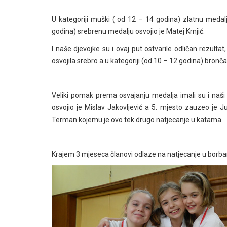
U kategoriji muški ( od 12 – 14 godina) zlatnu medalj
godina) srebrenu medalju osvojio je Matej Krnjić.
I naše djevojke su i ovaj put ostvarile odličan rezulta
osvojila srebro a u kategoriji (od 10 – 12 godina) bronč
Veliki pomak prema osvajanju medalja imali su i naši 
osvojio je Mislav Jakovljević a 5. mjesto zauzeo je J
Terman kojemu je ovo tek drugo natjecanje u katama.
Krajem 3 mjeseca članovi odlaze na natjecanje u borb