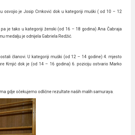
u osvojio je Josip Crnković dok u kategoriji muški ( od 10 – 12
t, pa je tako u kategoriji ženski (od 16 – 18 godina) Ana Čabraja
anu medalju je odnijela Gabriela Redžić.
ostali članovi. U kategoriji muški (od 12 – 14 godine) 4. mjesto
ure Krnjić dok je (od 14 – 16 godina) 6. poziciju ostvario Marko
ama gdje očekujemo odlične rezultate naših malih samuraya.