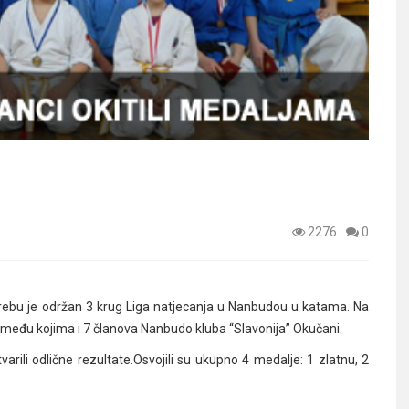
2276
0
rebu je održan 3 krug Liga natjecanja u Nanbudou u katama. Na
e među kojima i 7 članova Nanbudo kluba “Slavonija” Okučani.
arili odlične rezultate.Osvojili su ukupno 4 medalje: 1 zlatnu, 2