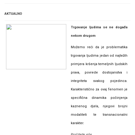
AKTUALNO
Trgovanje ljudima se ne događa
nekom drugom
Možemo reći da je problematika
trgovanja ljudima jedan od najtežih
primjera kršenja temeljnih ljudskih
prava, povrede dostojanstva i
integriteta svakog pojedinca.
Karakteristično za ovaj fenomen je
specifična dinamika počinjenja
kaznenog djela, njegovi brojni
modaliteti te transnacionalni
karakter.
Pročitajte više