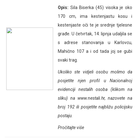
Opis:
Sila Biserka (45) visoka je oko
170 cm, ima kestenjastu kosu i
kestenjaste oči te je srednje tjelesne
građe. U četvrtak, 14. lipnja udaljila se
s adrese stanovanja u Karlovcu,
Mahično 107 a i od tada joj se gubi
svaki trag.
Ukoliko ste vidjeli osobu molimo da
posjetite njen profil u Nacionalnoj
evidenciji nestalih osoba (klikom na
sliku) na
www.nestali.hr
, nazovete na
broj 192 ili posjetite najbližu policijsku
postaju.
Pročitajte više