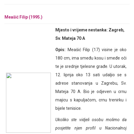
Meašić Filip (1995.)
Mjesto i vrijeme nestanka: Zagreb,
Sv. Mateja 70 A
Opis:
Meašić Filip (17) visine je oko
180 cm, ima smeđu kosu i smeđe oči
te je srednje tjelesne građe. U utorak,
12. lipnja oko 13 sati udaljio se s
adrese stanovanja u Zagrebu, Sv.
Mateja 70 A. Bio je odjeven u crnu
majicu s kapuljačom, crnu trenirku i
bijele tenisice.
Ukoliko ste vidjeli osobu molimo da
posjetite njen profil u Nacionalnoj