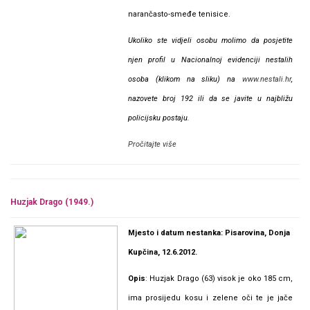
narančasto-smeđe tenisice.
Ukoliko ste vidjeli osobu molimo da posjetite
njen profil u Nacionalnoj evidenciji nestalih
osoba (klikom na sliku) na
www.nestali.hr
,
nazovete broj 192 ili da se javite u najbližu
policijsku postaju.
Pročitajte više
Huzjak Drago (1949.)
Mjesto i datum nestanka: Pisarovina, Donja
Kupčina, 12.6.2012.
Opis
: Huzjak Drago (63) visok je oko 185 cm,
ima prosijedu kosu i zelene oči te je jače