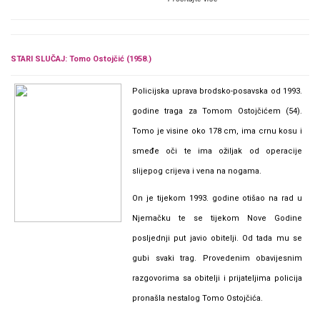
STARI SLUČAJ: Tomo Ostojčić (1958.)
Policijska uprava brodsko-posavska od 1993.
godine traga za Tomom Ostojčićem (54).
Tomo je visine oko 178 cm, ima crnu kosu i
smeđe oči te ima ožiljak od operacije
slijepog crijeva i vena na nogama.
On je tijekom 1993. godine otišao na rad u
Njemačku te se tijekom Nove Godine
posljednji put javio obitelji. Od tada mu se
gubi svaki trag. Provedenim obavijesnim
razgovorima sa obitelji i prijateljima policija
pronašla nestalog Tomo Ostojčića.