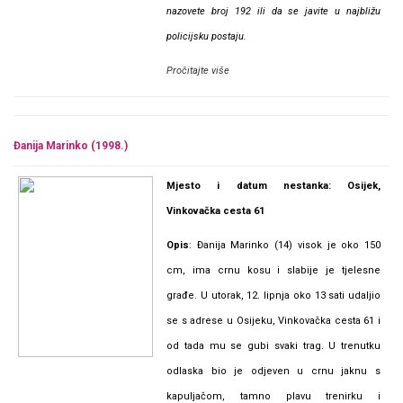
nazovete broj 192 ili da se javite u najbližu
policijsku postaju.
Pročitajte više
Đanija Marinko (1998.)
Mjesto i datum nestanka: Osijek,
Vinkovačka cesta 61
Opis
: Đanija Marinko (14) visok je oko 150
cm, ima crnu kosu i slabije je tjelesne
građe. U utorak, 12. lipnja oko 13 sati udaljio
se s adrese u Osijeku, Vinkovačka cesta 61 i
od tada mu se gubi svaki trag. U trenutku
odlaska bio je odjeven u crnu jaknu s
kapuljačom, tamno plavu trenirku i