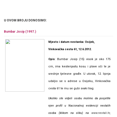
U OVOM BROJU DONOSIMO:
Bumbar Josip (1997.)
Mjesto i datum nestanka: Osijek,
Vinkovačka cesta 61, 12.6.2012.
Opis
: Bumbar Josip (15) visok je oko 175
cm, ima kestenjastu kosu i plave oči te je
srednje tjelesne građe. U utorak, 12. lipnja
udaljio se s adrese u Osijeku, Vinkovačka
cesta 61 te mu se gubi svaki trag.
Ukoliko ste vidjeli osobu molimo da posjetite
njen profil u Nacionalnoj evidenciji nestalih
osoba (klikom na sliku) na
www.nestali.hr
,