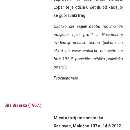
Lopar te je otišla u šetnju od kada joj
se gubi svaki trag.
Ukoliko ste vidjeli osobu molimo da
posjetite njen profil u Nacionalnoj
evidenciji nestalih osoba (klikom na
sliku) na
www.nestali.hr
, nazovete na
broj 192 ili posjetite najbližu policijsku
postaju.
Pročitajte više
Sila Biserka (1967.)
Mjesto i vrijeme nestanka:
Karlovac, Mahićno 107 a, 14.6.2012.