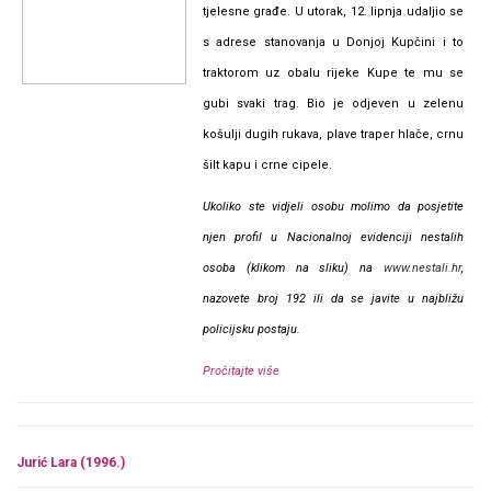
tjelesne građe. U utorak, 12. lipnja udaljio se
s adrese stanovanja u Donjoj Kupčini i to
traktorom uz obalu rijeke Kupe te mu se
gubi svaki trag. Bio je odjeven u zelenu
košulji dugih rukava, plave traper hlače, crnu
šilt kapu i crne cipele.
Ukoliko ste vidjeli osobu molimo da posjetite
njen profil u Nacionalnoj evidenciji nestalih
osoba (klikom na sliku) na
www.nestali.hr
,
nazovete broj 192 ili da se javite u najbližu
policijsku postaju.
Pročitajte više
Jurić Lara (1996.)