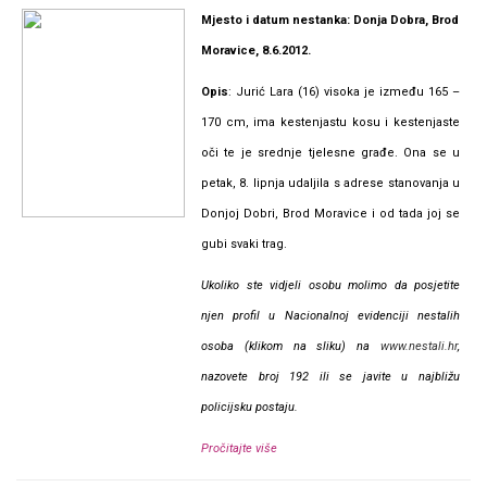
Mjesto i datum nestanka: Donja Dobra, Brod
Moravice, 8.6.2012.
O
pis
: Jurić Lara (16) visoka je između 165 –
170 cm, ima kestenjastu kosu i kestenjaste
oči te je srednje tjelesne građe. Ona se u
petak, 8. lipnja udaljila s adrese stanovanja u
Donjoj Dobri, Brod Moravice i od tada joj se
gubi svaki trag.
Ukoliko ste vidjeli osobu molimo da posjetite
njen profil u Nacionalnoj evidenciji nestalih
osoba (klikom na sliku) na
www.nestali.hr
,
nazovete broj 192 ili se javite u najbližu
policijsku postaju.
Pročitajte više