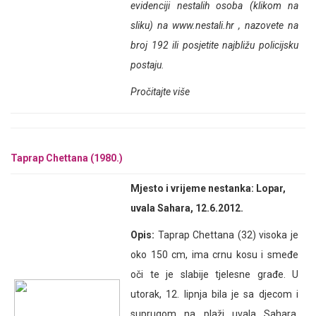
evidenciji nestalih osoba (klikom na
sliku) na
www.nestali.hr
, nazovete na
broj 192 ili posjetite najbližu policijsku
postaju.
Pročitajte više
Taprap Chettana (1980.)
Mjesto i vrijeme nestanka: Lopar,
uvala Sahara, 12.6.2012.
Opis:
Taprap Chettana (32) visoka je
oko 150 cm, ima crnu kosu i smeđe
oči te je slabije tjelesne građe. U
utorak, 12. lipnja bila je sa djecom i
suprugom na plaži uvala Sahara,