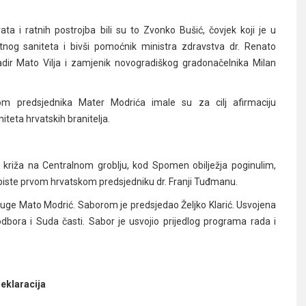
a i ratnih postrojba bili su to Zvonko Bušić, čovjek koji je u
nog saniteta i bivši pomoćnik ministra zdravstva dr. Renato
rigadir Mato Vilja i zamjenik novogradiškog gradonačelnika Milan
om predsjednika Mater Modrića imale su za cilj afirmaciju
iteta hrvatskih branitelja.
 križa na Centralnom groblju, kod Spomen obilježja poginulim,
 biste prvom hrvatskom predsjedniku dr. Franji Tuđmanu.
uge Mato Modrić. Saborom je predsjedao Željko Klarić. Usvojena
odbora i Suda časti. Sabor je usvojio prijedlog programa rada i
eklaracija