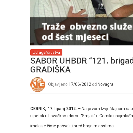
Udruge/društva
SABOR UHBDR “121. brigad
GRADIŠKA
Objavljeno
17/06/2012
od
Novagra
CERNIK, 17. lipanj 2012.
– Na prvom Izvještajnom sab
u petak u Lovačkom domu “Srnjak” u Cerniku, najmlađa 
imala se čime pohvaliti pred brojnim gostima.