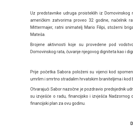
Uz predstavnike udruga proisteklih iz Domovinskog rat
američkim zatvorima proveo 32 godine, načelnik rat
Mittermajer, ratni snimatelj Mario Filipi, stožerni b
Mateša.
Brojene aktivnosti koje su provedene pod vodstv
Domovinskog rata, čuvanje njegovog digniteta kao i dign
Prije početka Sabora položeni su vijenci kod spomen
umrlim i smrtno stradalim hrvatskim braniteljima i kod
Otvarajući Sabor nazočne je pozdravio predsjednik udr
su izvješće o radu, financijsko i izvješća Nadzornog 
financijski plan za ovu godinu.
D