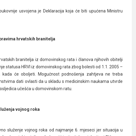
ovnije usvojena je Deklaracija koja će biti upućena Ministru
ravima hrvatskih branitelja
tskih branitelja iz domovinskog rata i članova njihovih obitelji
nje statusa HRVI iz domovinskog rata zbog bolesti od 1.1. 2005 –
na kada će oboljeti. Mogućnost podnošenja zahtjeva ne treba
enstvima dati ovlasti da u skladu s medicinskim naukama utvrde
je posljedica učešća u domovinskom ratu.
luženja vojnog roka
 služenje vojnog roka od najmanje 6. mjeseci jer situacija u