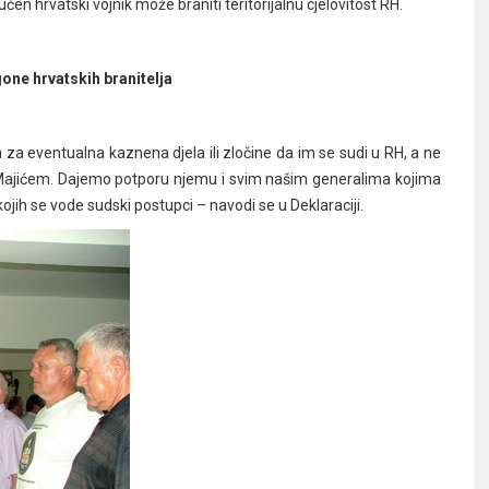
 hrvatski vojnik može braniti teritorijalnu cjelovitost RH.
one hrvatskih branitelja
 za eventualna kaznena djela ili zločine da im se sudi u RH, a ne
m Majićem. Dajemo potporu njemu i svim našim generalima kojima
ojih se vode sudski postupci – navodi se u Deklaraciji.