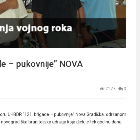
e – pukovnije” NOVA
2177
0
oru UHBDR “121. brigade – pukovnije” Nova Gradiška, održanom
novogradiška braniteljska udruga koja djeluje tek godinu dana