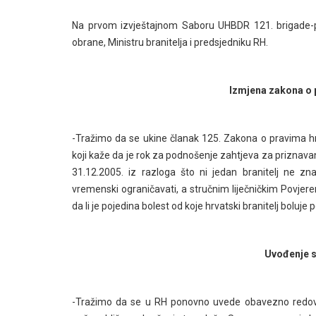
Na prvom izvještajnom Saboru UHBDR 121. brigade-puk
obrane, Ministru branitelja i predsjedniku RH.
Izmjena zakona o p
-Tražimo da se ukine članak 125. Zakona o pravima hrva
koji kaže da je rok za podnošenje zahtjeva za priznava
31.12.2005. iz razloga što ni jedan branitelj ne z
vremenski ograničavati, a stručnim liječničkim Povjer
da li je pojedina bolest od koje hrvatski branitelj bolu
Uvođenje s
-Tražimo da se u RH ponovno uvede obavezno redovno