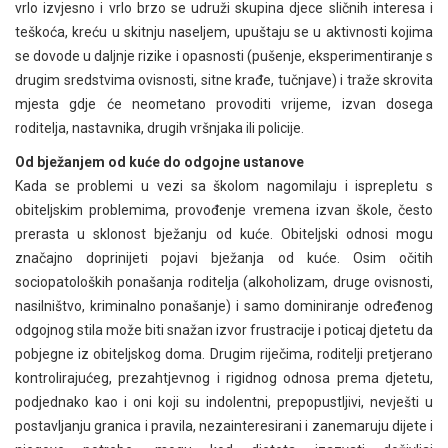
vrlo izvjesno i vrlo brzo se udruži skupina djece sličnih interesa i
teškoća, kreću u skitnju naseljem, upuštaju se u aktivnosti kojima
se dovode u daljnje rizike i opasnosti (pušenje, eksperimentiranje s
drugim sredstvima ovisnosti, sitne krađe, tučnjave) i traže skrovita
mjesta gdje će neometano provoditi vrijeme, izvan dosega
roditelja, nastavnika, drugih vršnjaka ili policije.
Od bježanjem od kuće do odgojne ustanove
Kada se problemi u vezi sa školom nagomilaju i isprepletu s
obiteljskim problemima, provođenje vremena izvan škole, često
prerasta u sklonost bježanju od kuće. Obiteljski odnosi mogu
značajno doprinijeti pojavi bježanja od kuće. Osim očitih
sociopatoloških ponašanja roditelja (alkoholizam, druge ovisnosti,
nasilništvo, kriminalno ponašanje) i samo dominiranje određenog
odgojnog stila može biti snažan izvor frustracije i poticaj djetetu da
pobjegne iz obiteljskog doma. Drugim riječima, roditelji pretjerano
kontrolirajućeg, prezahtjevnog i rigidnog odnosa prema djetetu,
podjednako kao i oni koji su indolentni, prepopustljivi, nevješti u
postavljanju granica i pravila, nezainteresirani i zanemaruju dijete i