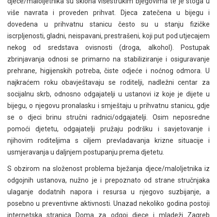
djece/maloljetnika su sklona višestrukim bjegovima te je stoga u
više navrata i proveden prihvat. Djeca zatečena u bijegu i
dovedena u prihvatnu stanicu često su u stanju fizičke
iscrpljenosti, gladni, neispavani, prestrašeni, koji put pod utjecajem
nekog od sredstava ovisnosti (droga, alkohol). Postupak
zbrinjavanja odnosi se primarno na stabiliziranje i osiguravanje
prehrane, higijenskih potreba, čiste odjeće i noćnog odmora. U
najkraćem roku obavještavaju se roditelji, nadležni centar za
socijalnu skrb, odnosno odgajatelji u ustanovi iz koje je dijete u
bijegu, o njegovu pronalasku i smještaju u prihvatnu stanicu, gdje
se o djeci brinu stručni radnici/odgajatelji. Osim neposredne
pomoći djetetu, odgajatelji pružaju podršku i savjetovanje i
njihovim roditeljima s ciljem prevladavanja krizne situacije i
usmjeravanja u daljnjem postupanju prema djetetu.
S obzirom na složenost problema bježanja djece/maloljetnika iz
odgojnih ustanova, nužno je i prepoznato od strane stručnjaka
ulaganje dodatnih napora i resursa u njegovo suzbijanje, a
posebno u preventivne aktivnosti. Unazad nekoliko godina postoji
internetska stranica Doma za odgoj djece i mladeži Zagreb