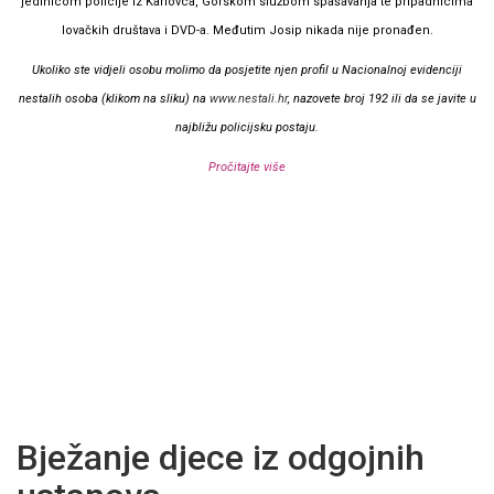
jedinicom policije iz Karlovca, Gorskom službom spašavanja te pripadnicima
lovačkih društava i DVD-a. Međutim Josip nikada nije pronađen.
Ukoliko ste vidjeli osobu molimo da posjetite njen profil u Nacionalnoj evidenciji
nestalih osoba (klikom na sliku) na
www.nestali.hr
, nazovete broj 192 ili da se javite u
najbližu policijsku postaju.
Pročitajte više
Bježanje djece iz odgojnih