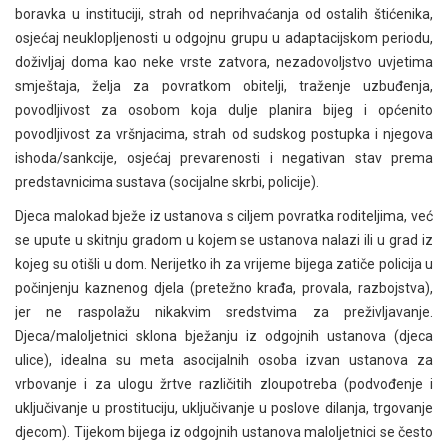
boravka u instituciji, strah od neprihvaćanja od ostalih štićenika,
osjećaj neuklopljenosti u odgojnu grupu u adaptacijskom periodu,
doživljaj doma kao neke vrste zatvora, nezadovoljstvo uvjetima
smještaja, želja za povratkom obitelji, traženje uzbuđenja,
povodljivost za osobom koja dulje planira bijeg i općenito
povodljivost za vršnjacima, strah od sudskog postupka i njegova
ishoda/sankcije, osjećaj prevarenosti i negativan stav prema
predstavnicima sustava (socijalne skrbi, policije).
Djeca malokad bježe iz ustanova s ciljem povratka roditeljima, već
se upute u skitnju gradom u kojem se ustanova nalazi ili u grad iz
kojeg su otišli u dom. Nerijetko ih za vrijeme bijega zatiče policija u
počinjenju kaznenog djela (pretežno krađa, provala, razbojstva),
jer ne raspolažu nikakvim sredstvima za preživljavanje.
Djeca/maloljetnici sklona bježanju iz odgojnih ustanova (djeca
ulice), idealna su meta asocijalnih osoba izvan ustanova za
vrbovanje i za ulogu žrtve različitih zloupotreba (podvođenje i
uključivanje u prostituciju, uključivanje u poslove dilanja, trgovanje
djecom). Tijekom bijega iz odgojnih ustanova maloljetnici se često