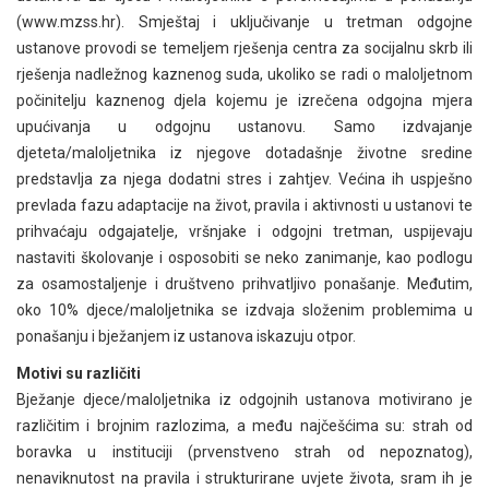
(www.mzss.hr). Smještaj i uključivanje u tretman odgojne
ustanove provodi se temeljem rješenja centra za socijalnu skrb ili
rješenja nadležnog kaznenog suda, ukoliko se radi o maloljetnom
počinitelju kaznenog djela kojemu je izrečena odgojna mjera
upućivanja u odgojnu ustanovu. Samo izdvajanje
djeteta/maloljetnika iz njegove dotadašnje životne sredine
predstavlja za njega dodatni stres i zahtjev. Većina ih uspješno
prevlada fazu adaptacije na život, pravila i aktivnosti u ustanovi te
prihvaćaju odgajatelje, vršnjake i odgojni tretman, uspijevaju
nastaviti školovanje i osposobiti se neko zanimanje, kao podlogu
za osamostaljenje i društveno prihvatljivo ponašanje. Međutim,
oko 10% djece/maloljetnika se izdvaja složenim problemima u
ponašanju i bježanjem iz ustanova iskazuju otpor.
Motivi su različiti
Bježanje djece/maloljetnika iz odgojnih ustanova motivirano je
različitim i brojnim razlozima, a među najčešćima su: strah od
boravka u instituciji (prvenstveno strah od nepoznatog),
nenaviknutost na pravila i strukturirane uvjete života, sram ih je