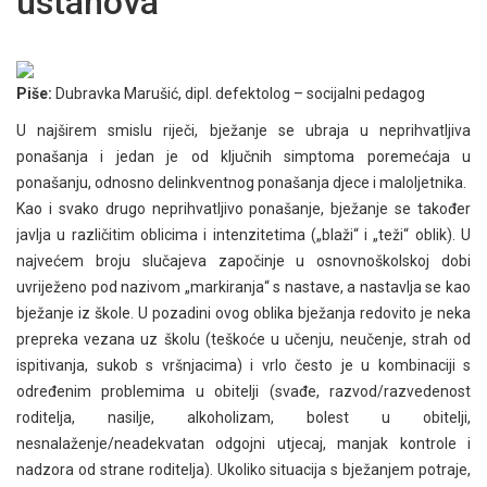
ustanova
Piše:
Dubravka Marušić, dipl. defektolog – socijalni pedagog
U najširem smislu riječi, bježanje se ubraja u neprihvatljiva
ponašanja i jedan je od ključnih simptoma poremećaja u
ponašanju, odnosno delinkventnog ponašanja djece i maloljetnika.
Kao i svako drugo neprihvatljivo ponašanje, bježanje se također
javlja u različitim oblicima i intenzitetima („blaži“ i „teži“ oblik). U
najvećem broju slučajeva započinje u osnovnoškolskoj dobi
uvriježeno pod nazivom „markiranja“ s nastave, a nastavlja se kao
bježanje iz škole. U pozadini ovog oblika bježanja redovito je neka
prepreka vezana uz školu (teškoće u učenju, neučenje, strah od
ispitivanja, sukob s vršnjacima) i vrlo često je u kombinaciji s
određenim problemima u obitelji (svađe, razvod/razvedenost
roditelja, nasilje, alkoholizam, bolest u obitelji,
nesnalaženje/neadekvatan odgojni utjecaj, manjak kontrole i
nadzora od strane roditelja). Ukoliko situacija s bježanjem potraje,