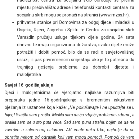
nadležnost centra za socijalnu skrb određuje se prema
mjestu prebivališta; adrese i telefonski kontakti centara za
socijalnu skrb mogu se pronaći na stranici (www.mzss.hr),
prihvatne stanice pri Domovima za odgoj djece i mladeži u
Osijeku, Rijeci, Zagrebu i Splitu te Centru za socijalnu skrb
Varaždin pružaju usluge tijekom cijele godine, 24 sata
dnevno te imaju organizirana dežurstva; svako dijete može
potražiti i dobiti pomoć, bilo da se radi o savjetovališnoj
usluzi, ili pak privremenom smještaju ako je to potrebno do
trajnijeg rješenja problema za dobrobit djeteta i
maloljetnika.
Savjet 16-godišnjakinje
Djeci i maloljetnicima će vjerojatno najlakše razumljiva biti
preporuka jedne 16-godišnjakinje s bremenitim iskustvom
bježanja iz ustanove koja kaže:
„Ne pokušavajte i ne upuštajte se u
bijeg! Svašta sam prošla. Mislila sam da ću izbjeći probleme u domu, a
uvalila sam se u sto puta veće. Sad sam puna straha, bojim se da ne
završim u zatvorenoj ustanovi. Ak’ imate neku frku, najbolje da se
obratite nekom od odraslih koji vam mogu pomoći. Pomoći će vam