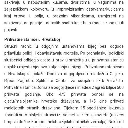
sakrivaju u napuštenim kućama, dvorištima, u vagonima na
željezničkom kolodvoru, u improviziranim ostavama/kućicama
kraj vrtova ili polja, u praznim vikendicama, usmjereni na
sakrivanje od policije i odraslih osoba koje bi ih mogle zapaziti ili
prijaviti.
Prihvatne stanice u Hrvatskoj
Stručni radnici u odgojnim ustanovama bijeg bez odgode
prijavljuju policiji i obavještavaju roditelje. Po pronalasku, policijski
službenici odbjeglo dijete u pravilu smještaju u prihvatnu stanicu
najbližu mjestu njegova zatjecanja u bijegu. Prihvatnom stanicom
u Hrvatskoj raspolaže: Dom za odgoj djece i mladeži u Osijeku,
Rijeci, Zagrebu, Splitu te Centar za socijalnu skrb Varaždin.
Prihvatna stanica Doma za odgoj djece i mladeži Zagreb bilježi 500
prihvata godišnje. Oko 4/5 prihvata odnosi se na
djecu/maloljetnike hrvatske državljane, a 1/5 čine prihvati
maloljetnih stranih državljana. Tijekom 15-ogodišnjeg iskustva
zbrinuti su maloljetni stranci iz tridesetak zemalja svijeta (najveći
broj iz istočne Europe i nekih azijskih i afričkih zemalja). Neka od