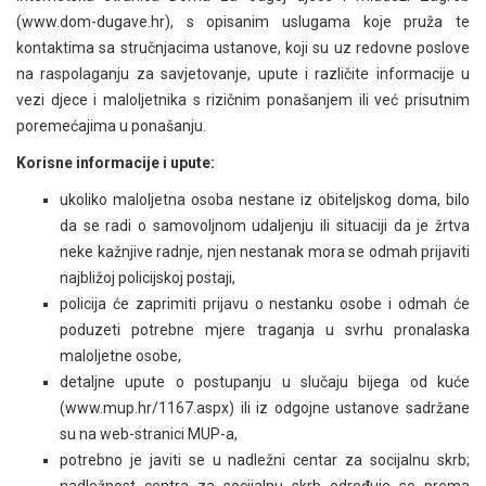
(www.dom-dugave.hr), s opisanim uslugama koje pruža te
kontaktima sa stručnjacima ustanove, koji su uz redovne poslove
na raspolaganju za savjetovanje, upute i različite informacije u
vezi djece i maloljetnika s rizičnim ponašanjem ili već prisutnim
poremećajima u ponašanju.
Korisne informacije i upute:
ukoliko maloljetna osoba nestane iz obiteljskog doma, bilo
da se radi o samovoljnom udaljenju ili situaciji da je žrtva
neke kažnjive radnje, njen nestanak mora se odmah prijaviti
najbližoj policijskoj postaji,
policija će zaprimiti prijavu o nestanku osobe i odmah će
poduzeti potrebne mjere traganja u svrhu pronalaska
maloljetne osobe,
detaljne upute o postupanju u slučaju bijega od kuće
(www.mup.hr/1167.aspx) ili iz odgojne ustanove sadržane
su na web-stranici MUP-a,
potrebno je javiti se u nadležni centar za socijalnu skrb;