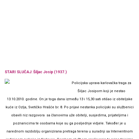
STARI SLUČAJ:
Šiljac Josip (1937.)
Policijska uprava karlovačka traga za
Šiljac Josipom koji je nestao
13.10.2010. godine. On je toga dana između 13 i 15,30 sati otišao iz obiteljske
kuće iz Ozlja, Svetičko Hrašće br. 8. Po prijavi nestanka policijski su službenici
obavili niz razgovora sa članovima uže obitelji, susjedima, prijateljima i
poznanicima te osobama koje su ga posljednje vidjele. Također je u
narednom razdoblju organizirana pretraga terena u suradnji sa Interventnom