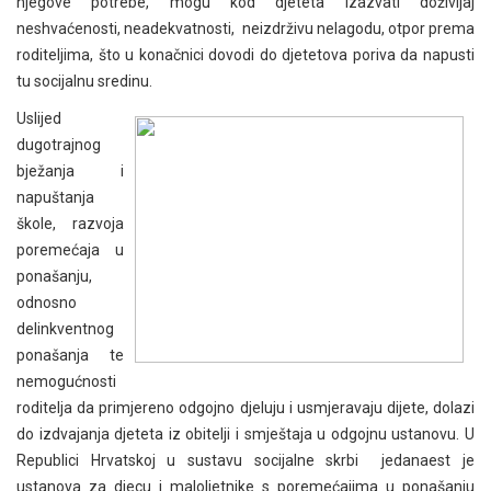
njegove potrebe, mogu kod djeteta izazvati doživljaj
neshvaćenosti, neadekvatnosti, neizdrživu nelagodu, otpor prema
roditeljima, što u konačnici dovodi do djetetova poriva da napusti
tu socijalnu sredinu.
Uslijed
dugotrajnog
bježanja i
napuštanja
škole, razvoja
poremećaja u
ponašanju,
odnosno
delinkventnog
ponašanja te
nemogućnosti
roditelja da primjereno odgojno djeluju i usmjeravaju dijete, dolazi
do izdvajanja djeteta iz obitelji i smještaja u odgojnu ustanovu. U
Republici Hrvatskoj u sustavu socijalne skrbi jedanaest je
ustanova za djecu i maloljetnike s poremećajima u ponašanju