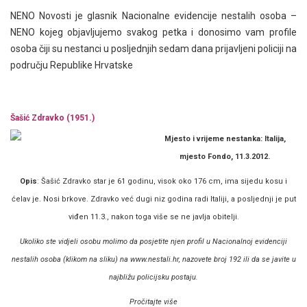
NENO Novosti je glasnik Nacionalne evidencije nestalih osoba –
NENO kojeg objavljujemo svakog petka i donosimo vam profile
osoba čiji su nestanci u posljednjih sedam dana prijavljeni policiji na
području Republike Hrvatske
Šašić Zdravko (1951.)
Mjesto i vrijeme nestanka: Italija,
mjesto Fondo, 11.3.2012.
Opis
: Šašić Zdravko star je 61 godinu, visok oko 176 cm, ima sijedu kosu i
ćelav je. Nosi brkove. Zdravko već dugi niz godina radi Italiji, a posljednji je put
viđen 11.3., nakon toga više se ne javlja obitelji.
Ukoliko ste vidjeli osobu molimo da posjetite njen profil u Nacionalnoj evidenciji
nestalih osoba (klikom na sliku) na
www.nestali.hr
, nazovete broj 192 ili da se javite u
najbližu policijsku postaju.
Pročitajte više