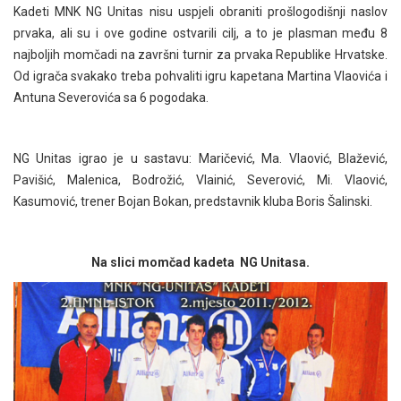
Kadeti MNK NG Unitas nisu uspjeli obraniti prošlogodišnji naslov
prvaka, ali su i ove godine ostvarili cilj, a to je plasman među 8
najboljih momčadi na završni turnir za prvaka Republike Hrvatske.
Od igrača svakako treba pohvaliti igru kapetana Martina Vlaovića i
Antuna Severovića sa 6 pogodaka.
NG Unitas igrao je u sastavu: Maričević, Ma. Vlaović, Blažević,
Pavišić, Malenica, Bodrožić, Vlainić, Severović, Mi. Vlaović,
Kasumović, trener Bojan Bokan, predstavnik kluba Boris Šalinski.
Na slici momčad kadeta NG Unitasa.