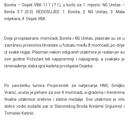
Bonita – Osijek VBK 11:1 (7:1), u borbi za 1. mjesto: NG Unitas –
Binita 3:7 (0:3). REDOSLIJED: 1. Bonita, 2. NG Unitas, 3. Mala
mljekara, 4. Osijek VBK.
Dvije prvoplasirane momčadi, Bonita i NG Unitas, plasirale su se u
završnicu prvenstva Hrvatske u futsalu među 8 momčadi, po dvije
iz svake regije. Plasman nakon odigranih utakmica je realan jer su
ove godine Požežani bili najspremniji i najuigraniji, a svakako je
iznenađenje slaba igra kadeta prvoligaša Osijeka.
Po završetku turnira Povjereneik za natjecanje HNS, Smiljko
Vranić, uručio je pehare za sve 4 momčadi, a igračima i trenerima
finalne utakmice srebrne i zlatne medalje. Sve utakmice je vrlo
dobro vodio sudački par iz Slavonskog Broda Krešimir Grgurević i
Tomislav Katinić.