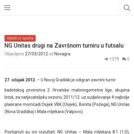
Vijesti iz sporta
NG Unitas drugi na Završnom turniru u futsalu
Objavljeno
27/03/2012
od
Novagra
1379
0
27. ožujak 2012.
– U Novoj Gradiški je odigran završni turnir
kadetskog prvenstva 2. Hrvatske malonogometne lige, skupina
Istok, za natjecateljsku sezonu 2011/12. uz sudjelovanje 4 najbolje
plasirane momčadi:Osijek VBK (Osijek), Bonita (Požega), NG Unitas
(Nova Gradiška) i Mala mljekara (Valpovo).
Postignuti su ovi rezultati: NG Unitas – Mala mljekara 8:1 (1:0),