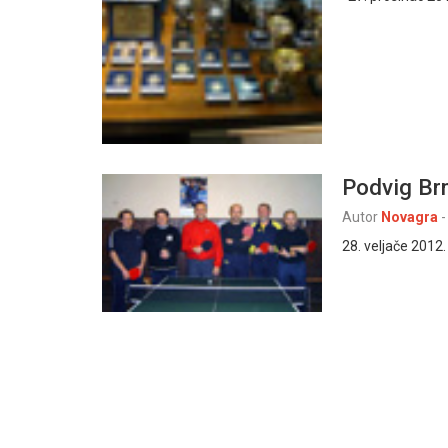
Podvig Brn
Autor
Novagra
-
28. veljače 2012