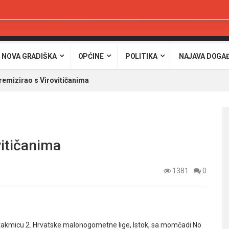
 NOVA GRADIŠKA
OPĆINE
POLITIKA
NAJAVA DOGA
remizirao s Virovitičanima
vitičanima
1381
0
 utakmicu 2. Hrvatske malonogometne lige, Istok, sa momčadi No