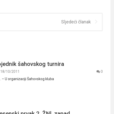
Sljedeći članak
jednik šahovskog turnira
18/10/2011
0
. – U organizaciji Šahovskog kluba
jesenski prvak 2. ŽNl, zapad