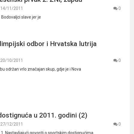
14/11/2011
0
 Bodovaljci slave jer je
limpijski odbor i Hrvatska lutrija
20/10/2011
0
bu održan vrlo značajan skup, gdje je i Nova
ostignuća u 2011. godini (2)
27/12/2011
0
1. Nastavljajući govoriti o sportskim dostignućima