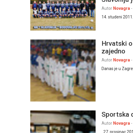
Autor
Novagra
-
14. studeni 2011.
Hrvatski o
zajedno
Autor
Novagra
-
Danas je u Zagre
Sportska d
Autor
Novagra
-
27. prosinac 201