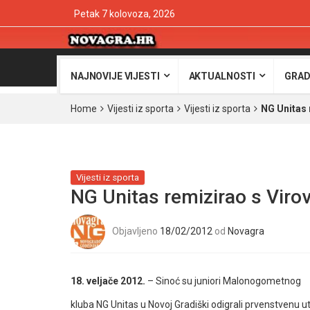
Petak 7 kolovoza, 2026
NAJNOVIJE VIJESTI
AKTUALNOSTI
GRAD
Home
Vijesti iz sporta
Vijesti iz sporta
NG Unitas 
Vijesti iz sporta
NG Unitas remizirao s Viro
Objavljeno
18/02/2012
od
Novagra
18. veljače 2012.
– Sinoć su juniori Malonogometnog
kluba NG Unitas u Novoj Gradiški odigrali prvenstvenu