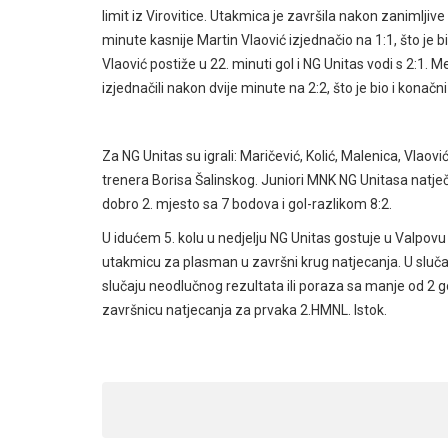
limit iz Virovitice. Utakmica je završila nakon zanimljive i
minute kasnije Martin Vlaović izjednačio na 1:1, što je
Vlaović postiže u 22. minuti gol i NG Unitas vodi s 2:1. 
izjednačili nakon dvije minute na 2:2, što je bio i konačn
Za NG Unitas su igrali: Maričević, Kolić, Malenica, Vlaović,
trenera Borisa Šalinskog. Juniori MNK NG Unitasa natječ
dobro 2. mjesto sa 7 bodova i gol-razlikom 8:2.
U idućem 5. kolu u nedjelju NG Unitas gostuje u Valpo
utakmicu za plasman u završni krug natjecanja. U sluča
slučaju neodlučnog rezultata ili poraza sa manje od 2 go
završnicu natjecanja za prvaka 2.HMNL. Istok.