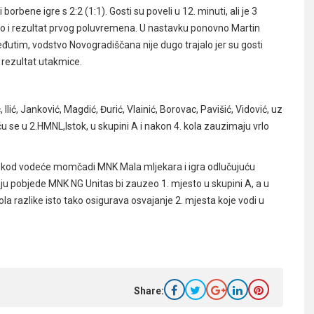
 borbene igre s 2:2 (1:1). Gosti su poveli u 12. minuti, ali je 3
 bio i rezultat prvog poluvremena. U nastavku ponovno Martin
Međutim, vodstvo Novogradiščana nije dugo trajalo jer su gosti
i rezultat utakmice.
 Ilić, Janković, Magdić, Đurić, Vlainić, Borovac, Pavišić, Vidović, uz
u se u 2.HMNL,Istok, u skupini A i nakon 4. kola zauzimaju vrlo
vu kod vodeće momčadi MNK Mala mljekara i igra odlučujuću
ju pobjede MNK NG Unitas bi zauzeo 1. mjesto u skupini A, a u
la razlike isto tako osigurava osvajanje 2. mjesta koje vodi u
Share: