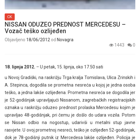
CK
NISSAN ODUZEO PREDNOST MERCEDESU –
Vozač teško ozlijeđen
Objavljeno
18/06/2012
od
Novagra
1443
0
18. lipnja 2012.
– U petak, 15. lipnja, oko 17.50 sati
u Novoj Gradiški, na raskrižju Trga kralja Tomislava, Ulica Zrinskih i
A. Stepinca, dogodila se prometna nesreća u kojoj je jedna osoba
teško, a jedna lakše ozlijeđena. Prometna nesreća se dogodila jer
je 52-godišnjak upravljajući Nissanom, zagrebačkih registracijskih
oznaka u raskrižju oduzeo prednost prolaska Mercedesu kojim je
upravljao 48-godišnjak, pri čemu je došlo do udara vozila. Potom
se Nissan odbio na nogostup, udarivši u metalni stup javne
rasvjete. U ovoj prometnoj nesreći, teško je ozlijeđen 52-godišnjak,
dok je 78-godišnji putnik iz Mercedesa lakše ozlijeđen. Policija je