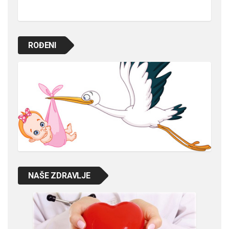
ROĐENI
NAŠE ZDRAVLJE