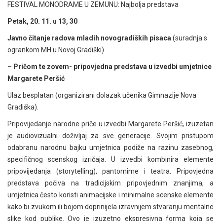
FESTIVAL MONODRAME U ZEMUNU: Najbolja predstava
Petak, 20. 11. u 13, 30
Javno čitanje radova mladih novogradiških pisaca
(suradnja s
ogrankom MH u Novoj Gradiški)
– Pričom te zovem- pripovjedna predstava u izvedbi umjetnice
Margarete Peršić
Ulaz besplatan (organizirani dolazak učenika Gimnazije Nova
Gradiška).
Pripovijedanje narodne priče u izvedbi Margarete Peršić, izuzetan
je audiovizualni doživljaj za sve generacije. Svojim pristupom
odabranu narodnu bajku umjetnica podiže na razinu zasebnog,
specifičnog scenskog izričaja. U izvedbi kombinira elemente
pripovijedanja (storytelling), pantomime i teatra. Pripovjedna
predstava počiva na tradicijskim pripovjednim znanjima, a
umjetnica često koristi animacijske i minimalne scenske elemente
kako bi zvukom ili bojom doprinijela izravnijem stvaranju mentalne
slike kod publike. Ovo je izuzetno ekspresivna forma koja se