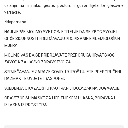
oslanja na mimiku, geste, posturu i govor tijela te glasovne
varijacije.
*Napomena
NAJLJEPŠE MOLIMO SVE POSJETITELJE DA SE ZBOG SVOJE I
OPĆE SIGURNOSTI PRIDRŽAVAJU PROPISANIH EPIDEMIOLOŠKIH
MJERA.
MOLIMO VAS DA SE PRIDRŽAVATE PREPORUKA HRVATSKOG
ZAVODA ZA JAVNO ZDRAVSTVO ZA
SPRJEČAVANJE ZARAZE COVID-19 I POŠTUJETE PREPORUČENI
RAZMAK TE UVJETE I RASPORED
SJEDENJA U KAZALIŠTU KAO I RANIJI DOLAZAK NA DOGAĐAJE.
OBAVEZNE SU MASKE ZA LICE TIJEKOM ULASKA, BORAVKA I
IZLASKA IZ PROSTORA.