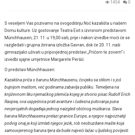
1454
0
S veseljem Vas pozivamo na ovogodišnju Noć kazališta u našem
Domu kulture. Uz gostovanje Teatra Exit s izvrsnom predstavom
Münchhausen, 21. 11. u 19,00 sati, prije i nakon izvedbe moći će se
razgledati i grupna žirirana izložba Gavran, dok će 20. 11. naši
gimnazijalci uživati u pripovjednoj predstavi „Pričom te zovem“ i
izvedbi sjajne umjetnice Margarete Peršić.
O predstavi Münchhausen:
Kazališna priča o barunu Münchhausenu, čovjeku sa stilom i s još
bujnijom maštom, već godinama zabavlja publiku. Temeljena na
književnom liku njemačkog plemića kojeg je stvorio pisac Rudolf Erich
Raspea, ova uspješnica prati avanture i čudesna putovanja puna
nevjerojatnih događaja jednog naizgled običnog muškarca. Slava
baruna Münchhausena prelazi granice Europe, a njegov najpoznatiji
podvig onaj je koji izmlati njegov jezik, rob neobuzdane mašte koja
samouvjerenog baruna tjera da bude najveći lažac u ljudskoj povijesti.