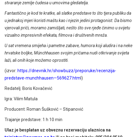
stvaranje zemlje čudesa u umovima gledatelja.
Fantastično je kod te kratke, ali slatke predstave to što tjera publiku da
u jednakoj mjeri koristi maštu kao i njezin jedini protagonist. Da bismo
vjerovali priči, moramo zamišljati, nešto što sve rjeđe činimo u svijetu
vizualno impresivnih efekata, filmova i društvenih mreža.
U sat vremena smijeha i pametne zabave, humora koji aludira i na neke
hrvatske boljke, Münchhausen svojim pričama nudi otkrivanje svijeta
laži, ali onih koje možemo oprostiti.
(izvor:
https://dnevnik.hr/showbuzz/preporuke/recenzija-
predstave-munchhausen—569627.htm
l
)
Redatelj: Boris Kovačević
Igra: Vilim Matula
Producent: Roman Šušković – Stipanović
Trajanje predstave: 1 h 10 min
Ulaz je besplatan uz obveznu rezervaciju ulaznica na