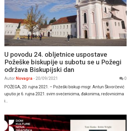
U povodu 24. obljetnice uspostave
Požeške biskupije u subotu se u Požegi
održava Biskupijski dan
Autor
Novagra
-
20/09/2021
0
POŽEGA, 20. rujna 2021. – Požeški biskup msgr. Antun Škvorčević
uputio je 6. rujna 2021. svim svećenicima, đakonima, redovnicima
i…