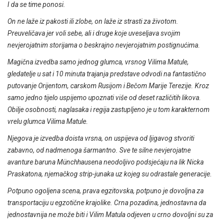
I da se time ponosi.
On ne laže iz pakosti ili zlobe, on laže iz strasti za životom.
Preuveličava jer voli sebe, ali i druge koje uveseljava svojim
nevjerojatnim storijama o beskrajno nevjerojatnim postignućima.
Magična izvedba samo jednog glumca, vrsnog Vilima Matule,
gledatelje u sat i 10 minuta trajanja predstave odvodi na fantastično
putovanje Orijentom, carskom Rusijom i Bečom Marije Terezije. Kroz
samo jedno tijelo uspijemo upoznati više od deset različitih likova.
Obilje osobnosti, naglasaka i regija zastupljeno je u tom karakternom
vrelu glumca Vilima Matule.
Njegova je izvedba doista vrsna, on uspijeva od ljigavog stvoriti
zabavno, od nadmenoga šarmantno. Sve te silne nevjerojatne
avanture baruna Münchhausena neodoljivo podsjećaju na lik Nicka
Praskatona, njemačkog strip-junaka uz kojeg su odrastale generacije.
Potpuno ogoljena scena, prava egzitovska, potpuno je dovoljna za
transportaciju u egzotične krajolike. Crna pozadina, jednostavna da
jednostavnija ne može biti i Vilim Matula odjeven u crno dovoljni su za