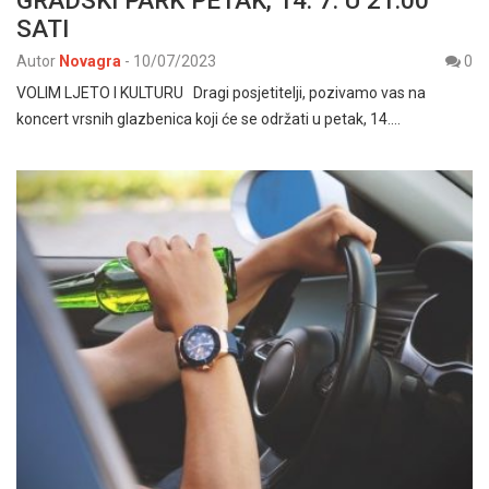
GRADSKI PARK PETAK, 14. 7. U 21:00
SATI
Autor
Novagra
-
10/07/2023
0
VOLIM LJETO I KULTURU Dragi posjetitelji, pozivamo vas na
koncert vrsnih glazbenica koji će se održati u petak, 14.…