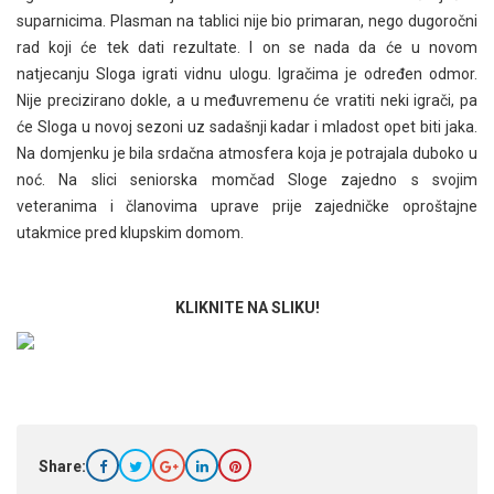
suparnicima. Plasman na tablici nije bio primaran, nego dugoročni
rad koji će tek dati rezultate. I on se nada da će u novom
natjecanju Sloga igrati vidnu ulogu. Igračima je određen odmor.
Nije precizirano dokle, a u međuvremenu će vratiti neki igrači, pa
će Sloga u novoj sezoni uz sadašnji kadar i mladost opet biti jaka.
Na domjenku je bila srdačna atmosfera koja je potrajala duboko u
noć. Na slici seniorska momčad Sloge zajedno s svojim
veteranima i članovima uprave prije zajedničke oproštajne
utakmice pred klupskim domom.
KLIKNITE NA SLIKU!
Share: