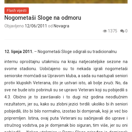
Flash vijesti
Nogometaši Sloge na odmoru
Objavljeno
12/06/2011
od
Novagra
1375
0
12. lipnja 2011.
– Nogometaši Sloge odigrali su tradicionalnu
internu oproštajnu utakmicu na kraju natjecateljske sezone na
svome stadionu. Uobičajeno su to nekada igrali nogometaši
seniorske momčadi sa Upravom kluba, a sada su nastupali seniori
protiv klupskih Veterana, što je ustvari isto, ali bolje zvuči. No, da
sve ne bude isto pobrinuli su se upravo Veterani koji su pobijedili s
4:3. Obično je to završavalo i to dugi niz godina neodlučnim
rezultatom, jer su, kako su zlobni jezici tvrdili: ukoliko bi ih seniori
pobijedili, što bi bilo normalno, izostao bi domjenak, koji je već bio
pripremljen. Istina, ovaj puta Veterani su sačinjavali dio uprave i
stručnog vodstva, pa je domjenak bio siguran, tim više, jer su oni