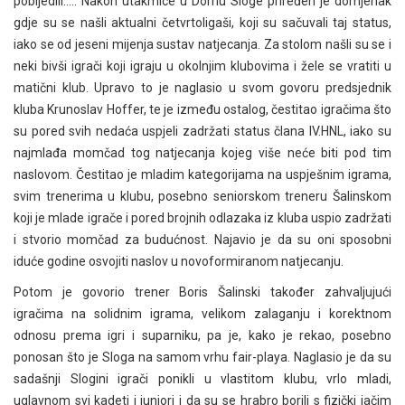
pobijedili….. Nakon utakmice u Domu Sloge priređen je domjenak
gdje su se našli aktualni četvrtoligaši, koji su sačuvali taj status,
iako se od jeseni mijenja sustav natjecanja. Za stolom našli su se i
neki bivši igrači koji igraju u okolnjim klubovima i žele se vratiti u
matični klub. Upravo to je naglasio u svom govoru predsjednik
kluba Krunoslav Hoffer, te je između ostalog, čestitao igračima što
su pored svih nedaća uspjeli zadržati status člana IV.HNL, iako su
najmlađa momčad tog natjecanja kojeg više neće biti pod tim
naslovom. Čestitao je mladim kategorijama na uspješnim igrama,
svim trenerima u klubu, posebno seniorskom treneru Šalinskom
koji je mlade igrače i pored brojnih odlazaka iz kluba uspio zadržati
i stvorio momčad za budućnost. Najavio je da su oni sposobni
iduće godine osvojiti naslov u novoformiranom natjecanju.
Potom je govorio trener Boris Šalinski također zahvaljujući
igračima na solidnim igrama, velikom zalaganju i korektnom
odnosu prema igri i suparniku, pa je, kako je rekao, posebno
ponosan što je Sloga na samom vrhu fair-playa. Naglasio je da su
sadašnji Slogini igrači ponikli u vlastitom klubu, vrlo mladi,
uglavnom svi kadeti i juniori i da su se hrabro borili s fizički jačim