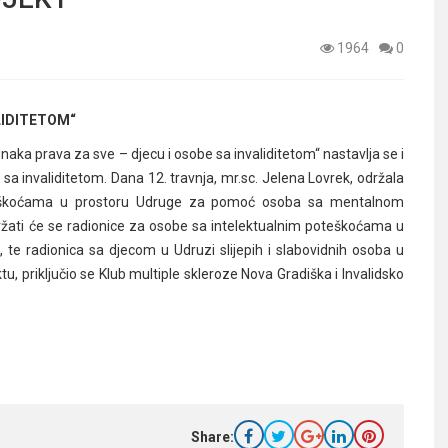
1964
0
LIDITETOM“
naka prava za sve – djecu i osobe sa invaliditetom“ nastavlja se i
sa invaliditetom. Dana 12. travnja, mr.sc. Jelena Lovrek, održala
m teškoćama u prostoru Udruge za pomoć osoba sa mentalnom
ržati će se radionice za osobe sa intelektualnim poteškoćama u
 te radionica sa djecom u Udruzi slijepih i slabovidnih osoba u
u, priključio se Klub multiple skleroze Nova Gradiška i Invalidsko
Share: