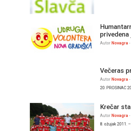
Humantarn
privedena 
Autor
Novagra
-
Večeras p
Autor
Novagra
-
20. PROSINAC 201
Krečar st
Autor
Novagra
-
8. ožujak 2011. – 