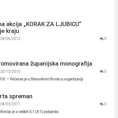
a akcija „KORAK ZA LJUBICU“
je kraju
28/06/2012
0
romovirana županijska monografija
20/12/2010
0
0. – Večeras je u Slavonkom Brodu u organizaciji
arta spreman
08/03/2011
0
Krečar je s velikih 5:1 (4:1) pobijedio