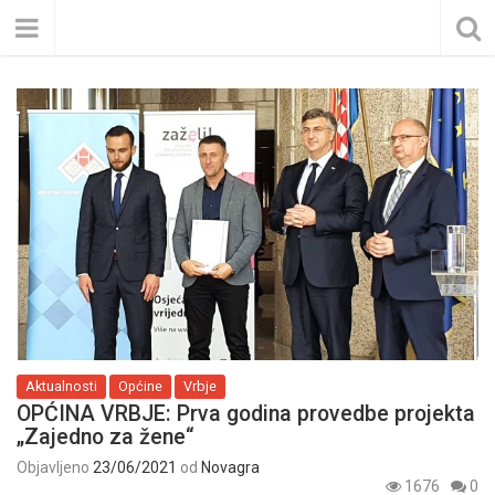
Aktualnosti
Općine
Vrbje
OPĆINA VRBJE: Prva godina provedbe projekta
„Zajedno za žene“
Objavljeno
23/06/2021
od
Novagra
1676
0