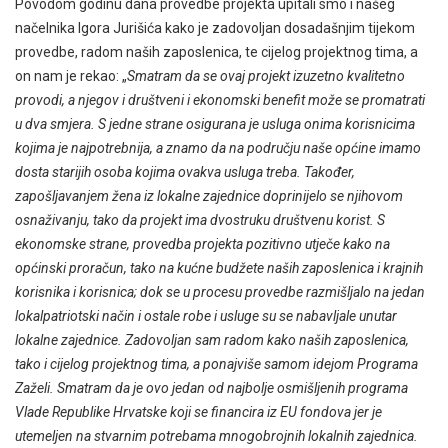
Povodom godinu dana provedbe projekta upitali smo i našeg
načelnika Igora Jurišića kako je zadovoljan dosadašnjim tijekom
provedbe, radom naših zaposlenica, te cijelog projektnog tima, a
on nam je rekao: „
Smatram da se ovaj projekt izuzetno kvalitetno
provodi, a njegov i društveni i ekonomski benefit može se promatrati
u dva smjera. S jedne strane osigurana je usluga onima korisnicima
kojima je najpotrebnija, a znamo da na području naše općine imamo
dosta starijih osoba kojima ovakva usluga treba. Također,
zapošljavanjem žena iz lokalne zajednice doprinijelo se njihovom
osnaživanju, tako da projekt ima dvostruku društvenu korist. S
ekonomske strane, provedba projekta pozitivno utječe kako na
općinski proračun, tako na kućne budžete naših zaposlenica i krajnih
korisnika i korisnica; dok se u procesu provedbe razmišljalo na jedan
lokalpatriotski način i ostale robe i usluge su se nabavljale unutar
lokalne zajednice. Zadovoljan sam radom kako naših zaposlenica,
tako i cijelog projektnog tima, a ponajviše samom idejom Programa
Zaželi. Smatram da je ovo jedan od najbolje osmišljenih programa
Vlade Republike Hrvatske koji se financira iz EU fondova jer je
utemeljen na stvarnim potrebama mnogobrojnih lokalnih zajednica.