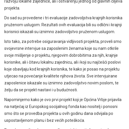
razvoju lokalne zajednice, ali i ostvarenju jednog od glavnih ciljeva
projekta.
Do sad su provedene i tri evaluacije zadovoljstva krajnjih korisnika
pruženom uslugom. Rezultati ovih evaluacija bili su odlični i krajnji
korisnici iskazali su iznimno zadovoljstvo pruženom uslugom.
Isto tako, za potrebe osiguravanja vidljivosti projekta, proveli smo
svojevrsne intervjue sa zaposlenim ženama koje su nam otkrile
svoje mišljenje o projektu, njegovim dobrobitima za njih, krajnje
korisnike, ali i čitavu lokalnu zajednicu, ali i koji su najčešći poslovi
koje obavljaju kod krajnjih korisnika, te kako je posao na projektu
utjecao na povećanje kvalitete njihova života. Sve intervjuirane
zaposlenice iskazale su iznimno zadovoljstvo novim poslom, te
želju da se projekt nastavi i u budućnosti.
Napominjemo kako je ovo prvi projekt koji je Općina Vrbje prijavila
na natječaj iz Europskog socijalnog fonda kao nositelj i ponosni
smo što se provedba projekta u ovih godinu dana odvijala po
uspostavljenom planu i bez većih poteškoća.