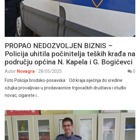
PROPAO NEDOZVOLJEN BIZNIS –
Policija uhitila počinitelja teških krađa na
području općina N. Kapela i G. Bogićevci
Autor
Novagra
-
28/05/2025
0
Foto Policija brodsko-posavska Od kraja siječnja do sredine
ožujka provaljivao u prodavaonice trgovačkih društava i otuđio
novac, cigarete i…