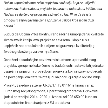
Našim zaposlenicama želim uspješnu edukaciju koja će uslijediti
nakon završetka rada na projektu, te naravno ostanak na tržištu rada.
Nadam se da će ovaj program zaživjeti i u fazi III, te da će ista
omogućiti zapošljavanje žena i pružanje usluge kroz jedan duži
period.“
Budući da Općina Vrbje kontinuirano radi na unaprjeđenju kvalitete
života svojih žitelja, ovaj projekt se savršeno uklopio u niz
uspješnih napora uloženih s ciljem osiguravanja kvalitetnijeg
životnog okruženja za sve mještane.
Osnaženi dosadašnjim pozitivnim iskustvom u provedbi ovog
projekta, vjerujemo kako ćemo i u budućnosti nastaviti biti jednako
uspješni s prijavom i provedbom projekata koji će izravno utjecati
na povećanje kvalitete života ljudi na području cijele općine Vrbje.
Projekt „Zajedno za žene, UP.02.1.1.13.0116“ je financiran iz
Europskog socijalnog fonda, Operativnog programa: Učinkoviti
ljudski potencijali 2014.-2020., u iznosu od 928.650,00 kuna sa
stopostotnim financiranjem iz EU sredstava
.