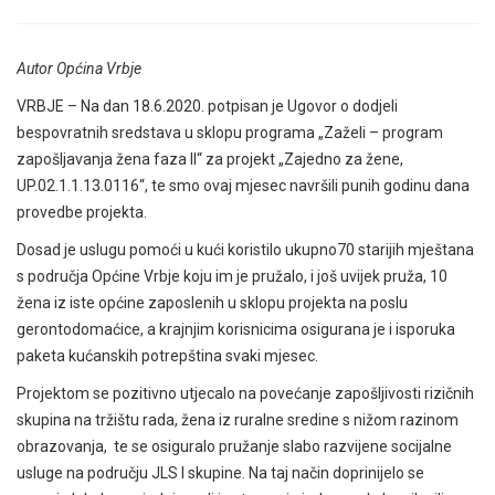
Autor Općina Vrbje
VRBJE – Na dan 18.6.2020. potpisan je Ugovor o dodjeli
bespovratnih sredstava u sklopu programa „Zaželi – program
zapošljavanja žena faza II“ za projekt „Zajedno za žene,
UP.02.1.1.13.0116“, te smo ovaj mjesec navršili punih godinu dana
provedbe projekta.
Dosad je uslugu pomoći u kući koristilo ukupno70 starijih mještana
s područja Općine Vrbje koju im je pružalo, i još uvijek pruža, 10
žena iz iste općine zaposlenih u sklopu projekta na poslu
gerontodomaćice, a krajnjim korisnicima osigurana je i isporuka
paketa kućanskih potrepština svaki mjesec.
Projektom se pozitivno utjecalo na povećanje zapošljivosti rizičnih
skupina na tržištu rada, žena iz ruralne sredine s nižom razinom
obrazovanja, te se osiguralo pružanje slabo razvijene socijalne
usluge na području JLS I skupine. Na taj način doprinijelo se