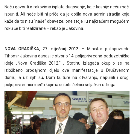
Neću govoriti o rokovima isplate dugovanje, koje kasnije neću moći
ispuniti. Ali neće biti ni priče da je došla nova administracija koja
kaže da to nisu “naše” obaveze, one stoje i u najkraćem mogućem
roku će biti realizirane – rekao je Jakovina.
NOVA GRADIŠKA, 27. siječanj 2012
. – Ministar poljoprivrede
Tihomir Jakovina danas je otvorio 14. poljoprivredno-poduzetničke
ideje „Nova Gradiška 2012.“ . Stotinu izlagača okupilo se na
izložbeno prodajnom dijelu ove manifestacije u Društvenom
domu, a uz njih su, Dom kulture na otvaranju, napunili i drugi
poljoprivrednici među kojima su bili i čelnici seljačkih udruga.