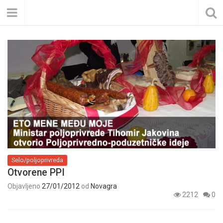
Selo/poljoprivreda
Otvorene PPI
Objavljeno
27/01/2012
od
Novagra
2212
0