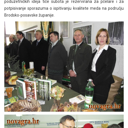
poduzetničkih ideja tiče subota je rezervirana za pčelare i za
potpisivanje sporazuma o ispitivanju kvalitete meda na području
Brodsko-posavske županije.