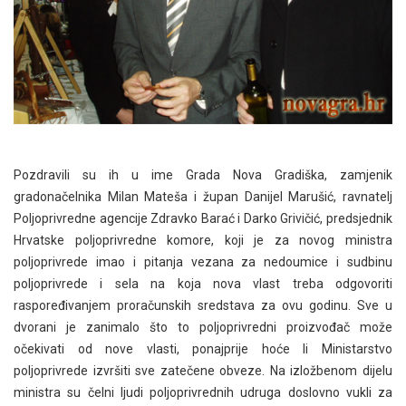
Pozdravili su ih u ime Grada Nova Gradiška, zamjenik
gradonačelnika Milan Mateša i župan Danijel Marušić, ravnatelj
Poljoprivredne agencije Zdravko Barać i Darko Grivičić, predsjednik
Hrvatske poljoprivredne komore, koji je za novog ministra
poljoprivrede imao i pitanja vezana za nedoumice i sudbinu
poljoprivrede i sela na koja nova vlast treba odgovoriti
raspoređivanjem proračunskih sredstava za ovu godinu. Sve u
dvorani je zanimalo što to poljoprivredni proizvođač može
očekivati od nove vlasti, ponajprije hoće li Ministarstvo
poljoprivrede izvršiti sve zatečene obveze. Na izložbenom dijelu
ministra su čelni ljudi poljoprivrednih udruga doslovno vukli za