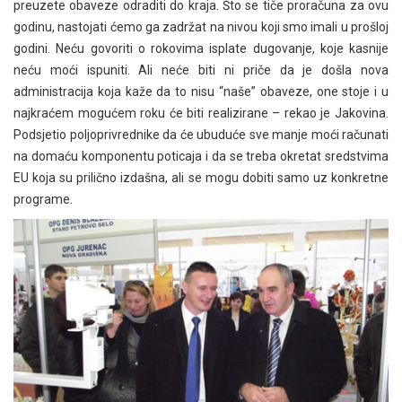
preuzete obaveze odraditi do kraja. Što se tiče proračuna za ovu
godinu, nastojati ćemo ga zadržat na nivou koji smo imali u prošloj
godini. Neću govoriti o rokovima isplate dugovanje, koje kasnije
neću moći ispuniti. Ali neće biti ni priče da je došla nova
administracija koja kaže da to nisu “naše” obaveze, one stoje i u
najkraćem mogućem roku će biti realizirane – rekao je Jakovina.
Podsjetio poljoprivrednike da će ubuduće sve manje moći računati
na domaću komponentu poticaja i da se treba okretat sredstvima
EU koja su prilično izdašna, ali se mogu dobiti samo uz konkretne
programe.