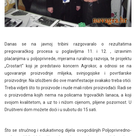
Danas se na javnoj tribini razgovaralo o rezultatima
pregovaračkog procesa u poglavljima 11. i 12. , izravnim
plaćanjima u poljoprivrede, mjerama ruralnog razvoja, te projektu
„Crostart“ koji je predstavio koncern Agrokor, a odnosi se na
ugovaranje proizvodnje mlijeka, svinjogojske i povrtlarske
proizvodnje. Na izložbeni dio ove manifestacije svakako treba otići.
Treba vidjeti što to proizvode i nude mali robni proizvođači. Radi se
o proizvodima kojih nema na policama trgovačkih lanaca, a koji
svojom kvalitetom, a uz to i nižom cijenom, plijene pozornost. U
Društveni dom možete doći i u subotu do 15 sati.
Što se stručnog i edukativnog dijela ovogodišnjih Poljoprivredno-