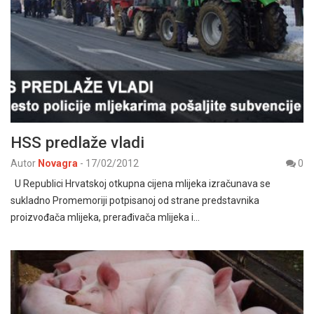
HSS predlaže vladi
Autor
Novagra
-
17/02/2012
0
U Republici Hrvatskoj otkupna cijena mlijeka izračunava se
sukladno Promemoriji potpisanoj od strane predstavnika
proizvođača mlijeka, prerađivača mlijeka i…