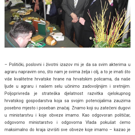
– Politički, poslovni i životni izazov mi je da sa svim akterima u
agraru napravim ono, što nam je svima želja i cilj, a to je imati što
više kvalitetne hrvatske hrane na hrvatskim policama, da naše
ljude u agraru i našem selu učinimo zadovoljnijim i sretnijim.
Poljoprivreda je strateška djelatnost razvitka cjelokupnog
hrvatskog gospodarstva koja sa svojim potencijalima zauzima
posebno mjesto i poseban značaj. Znamo koji su zatečeni dugovi
u ministarstvu i koje obveze imamo. Kao odgovoran političar,
odgovorno ministarstvo i odgovorna Vlada pokušat ćemo
maksimalno do kraja izvršiti sve obveze koje imamo – kazao je