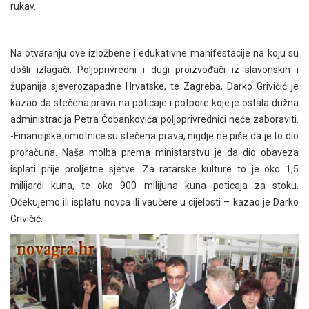
rukav.
Na otvaranju ove izložbene i edukativne manifestacije na koju su
došli izlagači. Poljoprivredni i dugi proizvođači iz slavonskih i
županija sjeverozapadne Hrvatske, te Zagreba, Darko Grivičić je
kazao da stečena prava na poticaje i potpore koje je ostala dužna
administracija Petra Čobankovića poljoprivrednici neće zaboraviti.
-Financijske omotnice su stečena prava, nigdje ne piše da je to dio
proračuna. Naša molba prema ministarstvu je da dio obaveza
isplati prije proljetne sjetve. Za ratarske kulture to je oko 1,5
milijardi kuna, te oko 900 milijuna kuna poticaja za stoku.
Očekujemo ili isplatu novca ili vaučere u cijelosti – kazao je Darko
Grivičić.