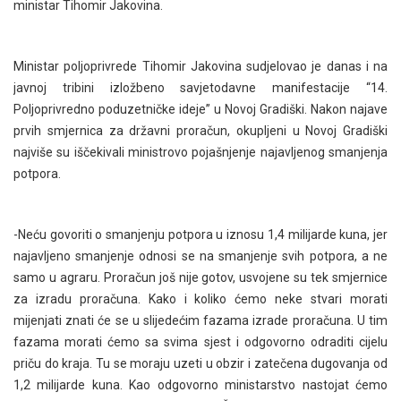
ministar Tihomir Jakovina.
Ministar poljoprivrede Tihomir Jakovina sudjelovao je danas i na
javnoj tribini izložbeno savjetodavne manifestacije “14.
Poljoprivredno poduzetničke ideje” u Novoj Gradiški. Nakon najave
prvih smjernica za državni proračun, okupljeni u Novoj Gradiški
najviše su iščekivali ministrovo pojašnjenje najavljenog smanjenja
potpora.
-Neću govoriti o smanjenju potpora u iznosu 1,4 milijarde kuna, jer
najavljeno smanjenje odnosi se na smanjenje svih potpora, a ne
samo u agraru. Proračun još nije gotov, usvojene su tek smjernice
za izradu proračuna. Kako i koliko ćemo neke stvari morati
mijenjati znati će se u slijedećim fazama izrade proračuna. U tim
fazama morati ćemo sa svima sjest i odgovorno odraditi cijelu
priču do kraja. Tu se moraju uzeti u obzir i zatečena dugovanja od
1,2 milijarde kuna. Kao odgovorno ministarstvo nastojat ćemo