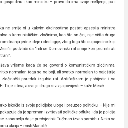
 gospodinu i kao ministru – pravo da ima svoje mišljenje, pa i
a ne smije ni u kakvim okolnostima postati opsesija ministra
alno o komunističkim zločinima, kao što on čini, nije ništa drugo
mitiranja jedne ideje i ideologije, zbog toga što su pojedinci koji
e Mesić i podvlači da “niti se Domovinski rat smije kompromitirati
trani”.
šava vrijeme kada će se govoriti o komunističkim zločinima.
: nitko normalan toga se ne boji, ali svatko normalan to najoštrije
e zločinački poredak izgubio rat. Antifašizam je pobijedio i na
To je istina, a sve je drugo revizija povijesti – kaže Mesić.
ko iskočio iz svoje policijske uloge i preuzeo političku. – Nije mi
okazuje da je spreman izvršavati političke odluke i da je policija
r se zaboravlja da je predsjednik Tuđman izveo pomirbu. Neka se
bornu akciju – misli Manolić.