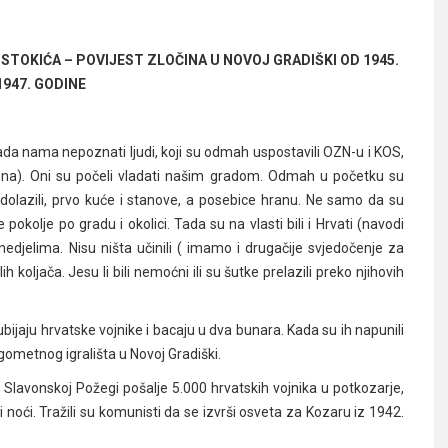
TOKIĆA – POVIJEST ZLOČINA U NOVOJ GRADIŠKI OD 1945.
1947. GODINE
ada nama nepoznati ljudi, koji su odmah uspostavili OZN-u i KOS,
imena). Oni su počeli vladati našim gradom. Odmah u početku su
dolazili, prvo kuće i stanove, a posebice hranu. Ne samo da su
 pokolje po gradu i okolici. Tada su na vlasti bili i Hrvati (navodi
 nedjelima. Nisu ništa učinili ( imamo i drugačije svjedočenje za
h koljača. Jesu li bili nemoćni ili su šutke prelazili preko njihovih
bijaju hrvatske vojnike i bacaju u dva bunara. Kada su ih napunili
gometnog igrališta u Novoj Gradiški.
da Slavonskoj Požegi pošalje 5.000 hrvatskih vojnika u potkozarje,
i noći. Tražili su komunisti da se izvrši osveta za Kozaru iz 1942.