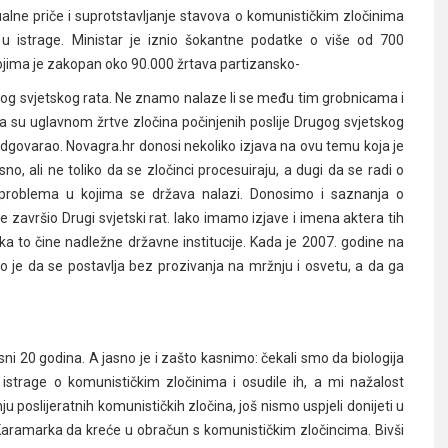
alne priče i suprotstavljanje stavova o komunističkim zločinima
 istrage. Ministar je iznio šokantne podatke o više od 700
u kojima je zakopan oko 90.000 žrtava partizansko-
rugog svjetskog rata. Ne znamo nalaze li se među tim grobnicama i
a su uglavnom žrtve zločina počinjenih poslije Drugog svjetskog
 odgovarao. Novagra.hr donosi nekoliko izjava na ovu temu koja je
no, ali ne toliko da se zločinci procesuiraju, a dugi da se radi o
od problema u kojima se država nalazi. Donosimo i saznanja o
 završio Drugi svjetski rat. Iako imamo izjave i imena aktera tih
a to čine nadležne državne institucije. Kada je 2007. godine na
 je da se postavlja bez prozivanja na mržnju i osvetu, a da ga
ni 20 godina. A jasno je i zašto kasnimo: čekali smo da biologija
istrage o komunističkim zločinima i osudile ih, a mi nažalost
poslijeratnih komunističkih zločina, još nismo uspjeli donijeti u
Karamarka da kreće u obračun s komunističkim zločincima. Bivši