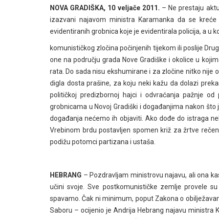
NOVA GRADIŠKA, 10 veljače 2011.
– Ne prestaju aktu
izazvani najavom ministra Karamanka da se kreće u
evidentiranih grobnica koje je evidentirala policija, a 
komunističkog zločina počinjenih tijekom ili poslije D
one na području grada Nove Gradiške i okolice u kojim
rata. Do sada nisu ekshumirane i za zločine nitko nije
digla dosta prašine, za koju neki kažu da dolazi prekas
političkoj predizbornoj hajci i odvraćanja pažnje 
grobnicama u Novoj Gradiški i događanjima nakon što je
događanja nećemo ih objaviti. Ako dođe do istraga nek
Vrebinom brdu postavljen spomen križ za žrtve rečeno
podižu potomci partizana i ustaša.
HEBRANG
– Pozdravljam ministrovu najavu, ali ona kas
učini svoje. Sve postkomunističke zemlje provele su 
spavamo. Čak ni minimum, poput Zakona o obilježavanju 
Saboru – ocijenio je Andrija Hebrang najavu ministra 