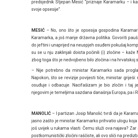
predsjednik Stjepan Mesić “priznaje Karamarku – i kao
svoje opsesije”.
MESIĆ
– No, ono što je opsesija gospodina Karamark
Karamarka, a još manje državna politika. Govoriti pauš
do jeftini i unaprijed na neuspjeh osuđeni pokušaj kompro
su se u nju zaklinjali doista počinili (i) zločine – kaž
zbog toga što je nedvojbeno bilo zločina i na hrvatskoj s
– Nije potrebno da ministar Karamarko sada progla
Napokon, što se revizije povijesti tiče, ministar griješi
osuđuje i odbacuje. Nacifašizam je bio zločin i taj j
njegovim je temeljima sazdana današnja Europa, pa i RH. 
MANOLIĆ
– I partizan Josip Manolić tvrdi da je Karamar
jasno zašto je ministar Karamarko prihvatio ulogu koja p
još uvijek u rukama vlasti. Čemu služi ova najava? Za
postkomunistički zločini raščiste, ali ovo sliči na prediz