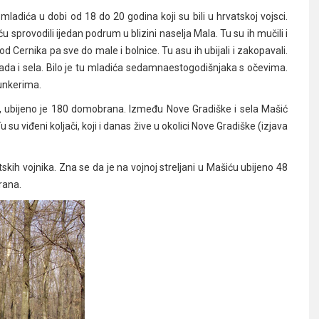
ladića u dobi od 18 do 20 godina koji su bili u hrvatskoj vojsci.
ću sprovodili ijedan podrum u blizini naselja Mala. Tu su ih mučili i
od Cernika pa sve do male i bolnice. Tu asu ih ubijali i zakopavali.
i grada i sela. Bilo je tu mladića sedamnaestogodišnjaka s očevima.
bunkerima.
, ubijeno je 180 domobrana. Između Nove Gradiške i sela Mašić
u viđeni koljači, koji i danas žive u okolici Nove Gradiške (izjava
kih vojnika. Zna se da je na vojnoj streljani u Mašiću ubijeno 48
rana.