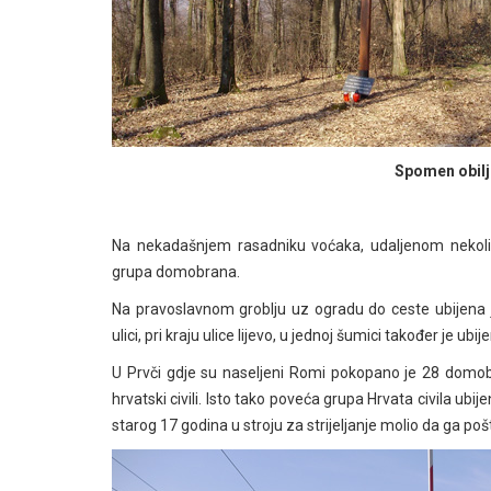
Spomen obilj
Na nekadašnjem rasadniku voćaka, udaljenom nekolik
grupa domobrana.
Na pravoslavnom groblju uz ogradu do ceste ubijena 
ulici, pri kraju ulice lijevo, u jednoj šumici također je u
U Prvči gdje su naseljeni Romi pokopano je 28 domob
hrvatski civili. Isto tako poveća grupa Hrvata civila ubi
starog 17 godina u stroju za strijeljanje molio da ga pošte