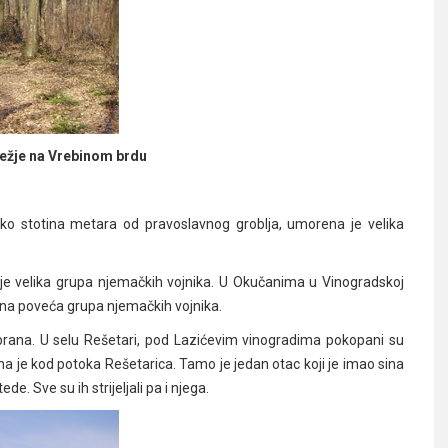
ežje na Vrebinom brdu
o stotina metara od pravoslavnog groblja, umorena je velika
je velika grupa njemačkih vojnika. U Okučanima u Vinogradskoj
bijena poveća grupa njemačkih vojnika.
rana. U selu Rešetari, pod Lazićevim vinogradima pokopani su
jena je kod potoka Rešetarica. Tamo je jedan otac koji je imao sina
de. Sve su ih strijeljali pa i njega.