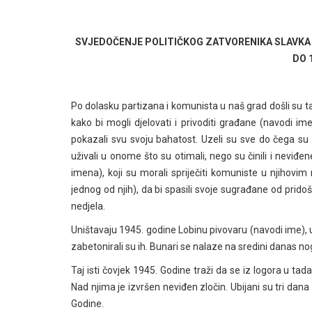
SVJEDOČENJE POLITIČKOG ZATVORENIKA SLAVKA S
DO 
Po dolasku partizana i komunista u naš grad došli su t
kako bi mogli djelovati i privoditi građane (navodi 
pokazali svu svoju bahatost. Uzeli su sve do čega su 
uživali u onome što su otimali, nego su činili i neviđene
imena), koji su morali spriječiti komuniste u njihovim
jednog od njih), da bi spasili svoje sugrađane od pridošli
nedjela.
Uništavaju 1945. godine Lobinu pivovaru (navodi ime), u
zabetonirali su ih. Bunari se nalaze na sredini danas no
Taj isti čovjek 1945. Godine traži da se iz logora u ta
Nad njima je izvršen neviđen zločin. Ubijani su tri dana 
Godine.