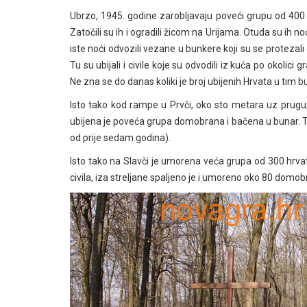
Ubrzo, 1945. godine zarobljavaju poveći grupu od 400 m
Zatočili su ih i ogradili žicom na Urijama. Otuda su ih no
iste noći odvozili vezane u bunkere koji su se protezali 
Tu su ubijali i civile koje su odvodili iz kuća po okolic
Ne zna se do danas koliki je broj ubijenih Hrvata u tim 
Isto tako kod rampe u Prvči, oko sto metara uz prugu
ubijena je poveća grupa domobrana i bačena u bunar. Tu s
od prije sedam godina).
Isto tako na Slavči je umorena veća grupa od 300 hrvats
civila, iza streljane spaljeno je i umoreno oko 80 domob