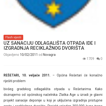
Flash vijesti
UZ SANACIJU ODLAGALIŠTA OTPADA IDE I
IZGRADNJA RECIKLAŽNOG DVORIŠTA
Objavljeno
10/02/2011
od
Novagra
1709
0
REŠETARI, 10. veljače 2011.
– Općina Rešetari će konačno
riješiti problem
bivšeg gradskog odlagališta otpada u Rešetarima. Kako
doznajemo od općinskog načelnika Zlatka Age u izradi je glavni
projekt sanacije deponije u koji je uključena izgradnja pristupne
ceste i reciklažnog dvorišta. Projekt vrijedan 350.000 kuna trena