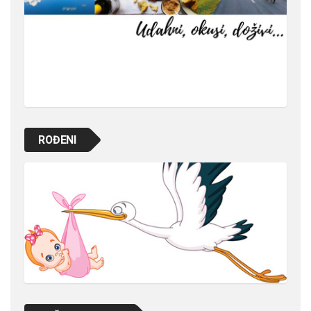
ROĐENI