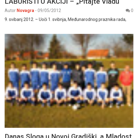
LABURISTI U AKCIJI – „Pitajte Vladu“
Autor
Novagra
-
09/05/2012
0
9. svibanj 2012. – Uoči 1. svibnja, Međunarodnog praznika rada,
Danas Sloga u Novoj Gradiški, a Mladost