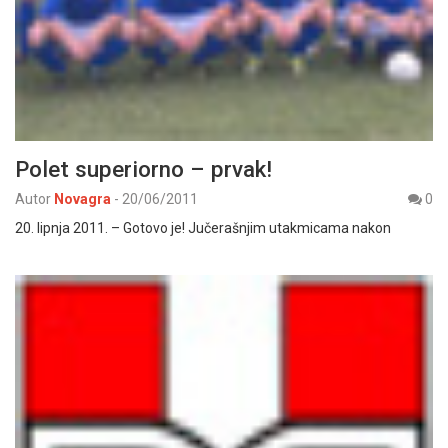
Polet superiorno – prvak!
Autor
Novagra
-
20/06/2011
0
20. lipnja 2011. – Gotovo je! Jučerašnjim utakmicama nakon