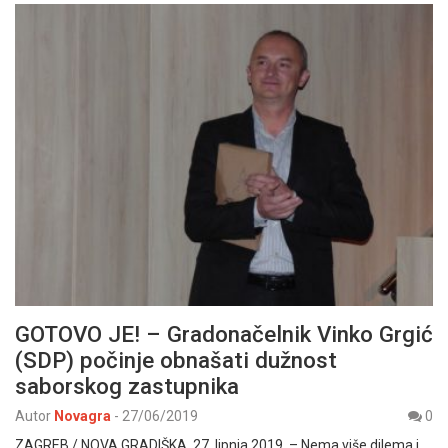
GOTOVO JE! – Gradonačelnik Vinko Grgić
(SDP) počinje obnašati dužnost
saborskog zastupnika
Autor
Novagra
-
27/06/2019
0
ZAGREB / NOVA GRADIŠKA, 27. lipnja 2019. – Nema više dilema i