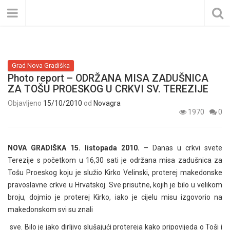
Grad Nova Gradiška
Photo report – ODRŽANA MISA ZADUŠNICA
ZA TOŠU PROESKOG U CRKVI SV. TEREZIJE
Objavljeno
15/10/2010
od
Novagra
1970
0
NOVA GRADIŠKA 15. listopada 2010.
– Danas u crkvi svete
Terezije s početkom u 16,30 sati je održana misa zadušnica za
Tošu Proeskog koju je služio Kirko Velinski, proterej makedonske
pravoslavne crkve u Hrvatskoj. Sve prisutne, kojih je bilo u velikom
broju, dojmio je proterej Kirko, iako je cijelu misu izgovorio na
makedonskom svi su znali
sve. Bilo je jako dirljivo slušajući protereja kako pripovijeda o Toši i