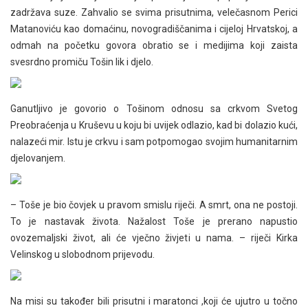
zadržava suze. Zahvalio se svima prisutnima, velečasnom Perici
Matanoviću kao domaćinu, novogradiščanima i cijeloj Hrvatskoj, a
odmah na početku govora obratio se i medijima koji zaista
svesrdno promiču Tošin lik i djelo.
Ganutljivo je govorio o Tošinom odnosu sa crkvom Svetog
Preobraćenja u Kruševu u koju bi uvijek odlazio, kad bi dolazio kući,
nalazeći mir. Istu je crkvu i sam potpomogao svojim humanitarnim
djelovanjem.
– Toše je bio čovjek u pravom smislu riječi. A smrt, ona ne postoji.
To je nastavak života. Nažalost Toše je prerano napustio
ovozemaljski život, ali će vječno živjeti u nama. – riječi Kirka
Velinskog u slobodnom prijevodu.
Na misi su također bili prisutni i maratonci ,koji će ujutro u točno