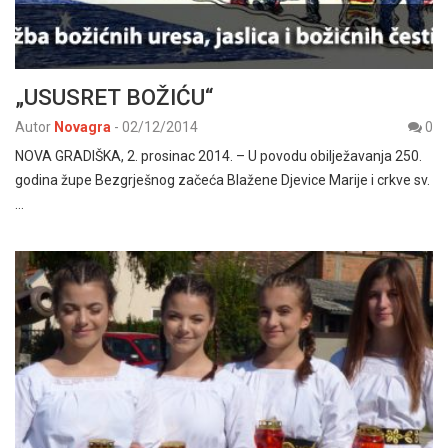
„USUSRET BOŽIĆU“
Autor
Novagra
-
02/12/2014
0
NOVA GRADIŠKA, 2. prosinac 2014. – U povodu obilježavanja 250.
godina župe Bezgrješnog začeća Blažene Djevice Marije i crkve sv.
…