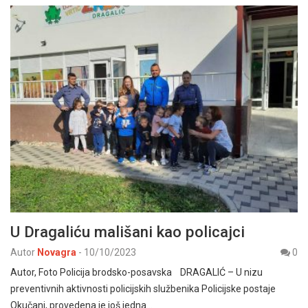
U Dragaliću mališani kao policajci
Autor
Novagra
-
10/10/2023
0
Autor, Foto Policija brodsko-posavska DRAGALIĆ – U nizu
preventivnih aktivnosti policijskih službenika Policijske postaje
Okučani, provedena je još jedna…