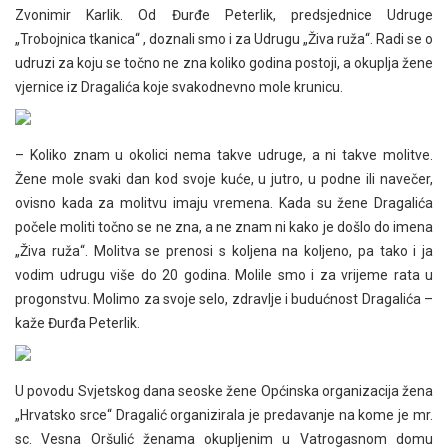
Zvonimir Karlik. Od Đurđe Peterlik, predsjednice Udruge
„Trobojnica tkanica“ , doznali smo i za Udrugu „Živa ruža“. Radi se o
udruzi za koju se točno ne zna koliko godina postoji, a okuplja žene
vjernice iz Dragalića koje svakodnevno mole krunicu.
– Koliko znam u okolici nema takve udruge, a ni takve molitve.
Žene mole svaki dan kod svoje kuće, u jutro, u podne ili navečer,
ovisno kada za molitvu imaju vremena. Kada su žene Dragalića
počele moliti točno se ne zna, a ne znam ni kako je došlo do imena
„Živa ruža“. Molitva se prenosi s koljena na koljeno, pa tako i ja
vodim udrugu više do 20 godina. Molile smo i za vrijeme rata u
progonstvu. Molimo za svoje selo, zdravlje i budućnost Dragalića –
kaže Đurđa Peterlik.
U povodu Svjetskog dana seoske žene Općinska organizacija žena
„Hrvatsko srce“ Dragalić organizirala je predavanje na kome je mr.
sc. Vesna Oršulić ženama okupljenim u Vatrogasnom domu