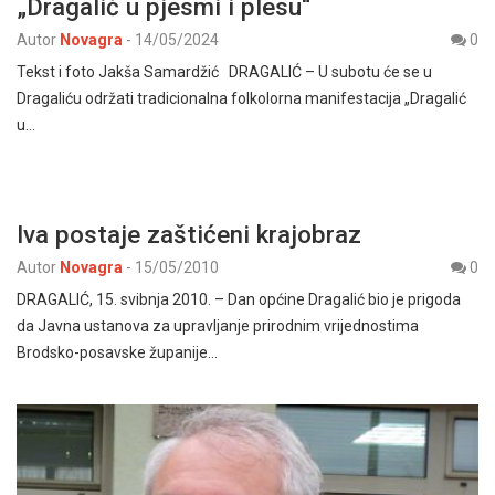
„Dragalić u pjesmi i plesu“
Autor
Novagra
-
14/05/2024
0
Tekst i foto Jakša Samardžić DRAGALIĆ – U subotu će se u
Dragaliću održati tradicionalna folkolorna manifestacija „Dragalić
u…
Iva postaje zaštićeni krajobraz
Autor
Novagra
-
15/05/2010
0
DRAGALIĆ, 15. svibnja 2010. – Dan općine Dragalić bio je prigoda
da Javna ustanova za upravljanje prirodnim vrijednostima
Brodsko-posavske županije…