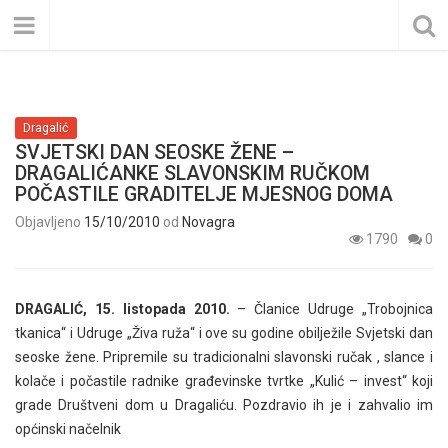
Dragalić
SVJETSKI DAN SEOSKE ŽENE –
DRAGALIĆANKE SLAVONSKIM RUČKOM
POČASTILE GRADITELJE MJESNOG DOMA
Objavljeno
15/10/2010
od
Novagra
1790
0
DRAGALIĆ, 15. listopada 2010.
– Članice Udruge „Trobojnica
tkanica“ i Udruge „Živa ruža“ i ove su godine obilježile Svjetski dan
seoske žene. Pripremile su tradicionalni slavonski ručak , slance i
kolače i počastile radnike građevinske tvrtke „Kulić – invest“ koji
grade Društveni dom u Dragaliću. Pozdravio ih je i zahvalio im
općinski načelnik