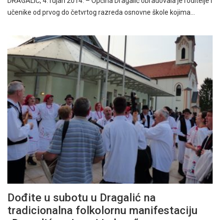
DRAGALIĆ, 4. rujan 2014. – Općina Dragalić obradovala je roditelje i
učenike od prvog do četvrtog razreda osnovne škole kojima…
Dođite u subotu u Dragalić na
tradicionalna folkolornu manifestaciju