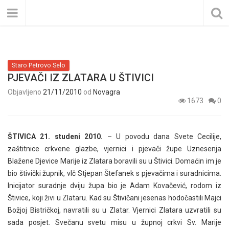
Staro Petrovo Selo
PJEVAČI IZ ZLATARA U ŠTIVICI
Objavljeno
21/11/2010
od
Novagra
1673
0
ŠTIVICA 21. studeni 2010.
– U povodu dana Svete Cecilije,
zaštitnice crkvene glazbe, vjernici i pjevači župe Uznesenja
Blažene Djevice Marije iz Zlatara boravili su u Štivici. Domaćin im je
bio štivički župnik, vlč Stjepan Štefanek s pjevačima i suradnicima.
Inicijator suradnje dviju župa bio je Adam Kovačević, rodom iz
Štivice, koji živi u Zlataru. Kad su Štivičani jesenas hodočastili Majci
Božjoj Bistričkoj, navratili su u Zlatar. Vjernici Zlatara uzvratili su
sada posjet. Svečanu svetu misu u župnoj crkvi Sv. Marije