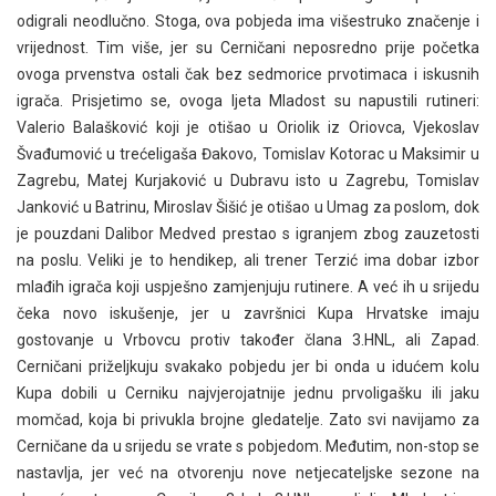
odigrali neodlučno. Stoga, ova pobjeda ima višestruko značenje i
vrijednost. Tim više, jer su Cerničani neposredno prije početka
ovoga prvenstva ostali čak bez sedmorice prvotimaca i iskusnih
igrača. Prisjetimo se, ovoga ljeta Mladost su napustili rutineri:
Valerio Balašković koji je otišao u Oriolik iz Oriovca, Vjekoslav
Švađumović u trećeligaša Đakovo, Tomislav Kotorac u Maksimir u
Zagrebu, Matej Kurjaković u Dubravu isto u Zagrebu, Tomislav
Janković u Batrinu, Miroslav Šišić je otišao u Umag za poslom, dok
je pouzdani Dalibor Medved prestao s igranjem zbog zauzetosti
na poslu. Veliki je to hendikep, ali trener Terzić ima dobar izbor
mlađih igrača koji uspješno zamjenjuju rutinere. A već ih u srijedu
čeka novo iskušenje, jer u završnici Kupa Hrvatske imaju
gostovanje u Vrbovcu protiv također člana 3.HNL, ali Zapad.
Cerničani priželjkuju svakako pobjedu jer bi onda u idućem kolu
Kupa dobili u Cerniku najvjerojatnije jednu prvoligašku ili jaku
momčad, koja bi privukla brojne gledatelje. Zato svi navijamo za
Cerničane da u srijedu se vrate s pobjedom. Međutim, non-stop se
nastavlja, jer već na otvorenju nove netjecateljske sezone na