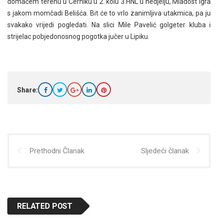
domaćem terenu u Cerniku u 2. kolu 3.HNL u nedjelju, Mladost igra
s jakom momčadi Belišća. Bit će to vrlo zanimljiva utakmica, pa ju
svakako vrijedi pogledati. Na slici Mile Pavelić golgeter kluba i
strijelac pobjedonosnog pogotka jučer u Lipiku.
Share:
Prethodni Članak
Sljedeći članak
RELATED POST