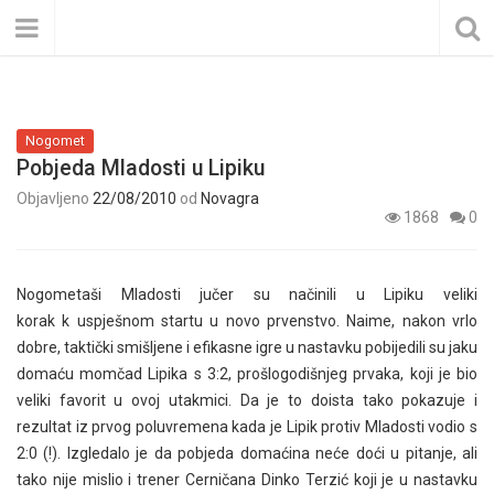
Nogomet
Pobjeda Mladosti u Lipiku
Objavljeno
22/08/2010
od
Novagra
1868
0
Nogometaši Mladosti jučer su načinili u Lipiku veliki
korak k uspješnom startu u novo prvenstvo. Naime, nakon vrlo
dobre, taktički smišljene i efikasne igre u nastavku pobijedili su jaku
domaću momčad Lipika s 3:2, prošlogodišnjeg prvaka, koji je bio
veliki favorit u ovoj utakmici. Da je to doista tako pokazuje i
rezultat iz prvog poluvremena kada je Lipik protiv Mladosti vodio s
2:0 (!). Izgledalo je da pobjeda domaćina neće doći u pitanje, ali
tako nije mislio i trener Cerničana Dinko Terzić koji je u nastavku