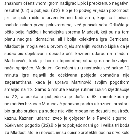
snažnom ofenzivnom igrom nadigrao Lipik i preokrenuo negativni
rezultat (0:2) u pobjedu (3:2). Bio je to podvig vrijedan pozornosti
jer se ipak radilo o prvenstvenim bodovima, koje su Lipičani,
osobito nakon prvog poluvremena, već pripisali sebi. Odlučila je
očito bolja fizička i kondicijska sprema Mladosti, koji su na tom
planu nadigrali domaćina, ali i bolja kolektivna igra Cerničana.
Mladost je mogla već u prvom dijelu smanjiti vodstvo Lipika da je
sudac bio objektivan i dosudio očiti kazneni udarac na mladom
Martinoviću, kada je bio u stopostotnoj situaciji na nedozvoljeni
način spriječen. Međutim, Cerničani su u nastavku već nakon 12
minuta igre najavili da očekivana pobjeda domaćina nije
zagarantirana, kada je upravo Martinović svojim pogotkom
smanjio na 1:2. Samo 5 minuta kasnije rutiner Lukšić izjednačuje
na 2:2, a odluka o pobjedniku je došla u 88. minuti kada je
nezadrživi brzanac Martinović ponovno prodro u kazneni prostor i
bio grubo srušen, pa sudac nije više mogao ne dosuditi najstrožu
kaznu. Kazneni udarac izveo je golgeter Mile Pavelić sigurno i
očekivano pogodio (3:2).Bio je to pobjedonosni gol i velika tri boda
za Mladost, što je i novost, jer su obično proteklih godina prvo kolo