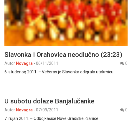
Slavonka i Orahovica neodlučno (23:23)
Autor
Novagra
-
06/11/2011
0
6. studenog 2011. – Večeras je Slavonka odigrala utakmicu
U subotu dolaze Banjalučanke
Autor
Novagra
-
07/09/2011
0
7. rujan 2011. – Odbojkašice Nove Gradiške, članice