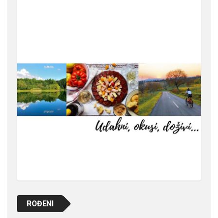
ROĐENI