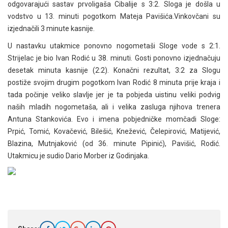
odgovarajući sastav prvoligaša Cibalije s 3:2. Sloga je došla u
vodstvo u 13. minuti pogotkom Mateja Pavišića.Vinkovčani su
izjednačili 3 minute kasnije.
U nastavku utakmice ponovno nogometaši Sloge vode s 2:1.
Strijelac je bio Ivan Rodić u 38. minuti. Gosti ponovno izjednačuju
desetak minuta kasnije (2:2). Konačni rezultat, 3:2 za Slogu
postiže svojim drugim pogotkom Ivan Rodić 8 minuta prije kraja i
tada počinje veliko slavlje jer je ta pobjeda uistinu veliki podvig
naših mladih nogometaša, ali i velika zasluga njihova trenera
Antuna Stankovića. Evo i imena pobjedničke momčadi Sloge:
Prpić, Tomić, Kovačević, Bilešić, Knežević, Čelepirović, Matijević,
Blazina, Mutnjaković (od 36. minute Pipinić), Pavišić, Rodić.
Utakmicu je sudio Dario Morber iz Godinjaka.