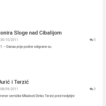
onira Sloge nad Cibalijom
30/10/2011
0
11. – Danas prije podne odigrane su
Jurić i Terzić
08/09/2011
0
Trener cerničke Mladosti Dinko Terzić pred nedjeljni