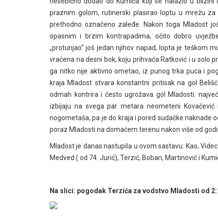
nesebično dodao do Kumića koji se nalazio u blizini
praznim golom, rutinerski plasirao loptu u mrežu za i
prethodno označeno zaleđe. Nakon toga Mladost još
opasnim i brzim kontrapadima, očito dobro uvjež
„protunjao“ još jedan njihov napad, lopta je teškom
vraćena na desni bok, koju prihvaća Ratković i u solo p
ga nitko nije aktivno ometao, iz punog trka puca i po
kraja Mladost stvara konstantni pritisak na gol Beliš
odmah kontrira i često ugrožava gol Mladosti. najveć
izbijaju na svega par metara neometeni Kovačević i
nogometaša, pa je do kraja i pored sudačke naknade od 
poraz Mladosti na domaćem terenu nakon više od godinu 
Mladost je danas nastupila u ovom sastavu: Kao, Videc (o
Medved ( od 74. Jurić), Terzić, Boban, Martinović i Kumi
Na slici: pogodak Terzića za vodstvo Mladosti od 2: