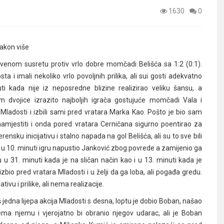
1630
0
akon više
enom susretu protiv vrlo dobre momčadi Belišća sa 1:2 (0:1).
 i imali nekoliko vrlo povoljnih prilika, ali sui gosti adekvatno
ti kada nije iz neposredne blizine realizirao veliku šansu, a
dvojice izrazito najboljih igrača gostujuće momčadi Vala i
ladosti i izbili sami pred vratara Marka Kao. Pošto je bio sam
namjestiti i onda pored vratara Cerničana sigurno poentirao za
nsku inicijativu i stalno napada na gol Belišća, ali su to sve bili
već u 10. minuti igru napustio Janković zbog povrede a zamijenio ga
ku u 31. minuti kada je na sličan način kao i u 13. minuti kada je
zbio pred vratara Mladosti i u želji da ga loba, ali pogađa gredu.
ivu i prilike, ali nema realizacije.
oš jedna lijepa akcija Mladosti s desna, loptu je dobio Boban, našao
ema njemu i vjerojatno bi obranio njegov udarac, ali je Boban