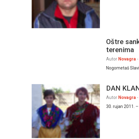
Oštre sank
terenima
Autor
Novagra
-
Nogometaš Slavij
DAN KLANJ
Autor
Novagra
-
30. rujan 2011. 