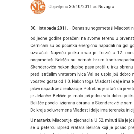
Objavljeno
30/10/2011
od
Novagra
30. listopada 2011.
– Danas su nogometaši Mladosti n
od jedne godine poraženi na svome terenu u prvenstv
Cerničani su od početka energično napadali na gol gosta
uzvraćali. Najveću priliku imao je Terzić u 12. minu
nogometaši Belišća su odmah brzim kontranapadom 
Skenderovića nakon duplog pasa prošli u trku obranu M
pred istrčalim vratarom Ivica Val se uspio još dobro 
vodstvo gosta od 1:0. Nakon toga Mladost i dalje ima tere
jalovi napadi bez realizacije. Potrebno je istaći da je 
je Jelančić. Belišće je imalo još jednu vrlo dobru prili
Belišće povelo, izigrana obrana, a Skenderović je sam i
Do kraja poluvremena Mladost i dalje ima terensku inicijat
U nastavku Mladost je izjednačila. U 52. minuti išla je j
se u petercu ispred vratara Belišća koji je pošao pr