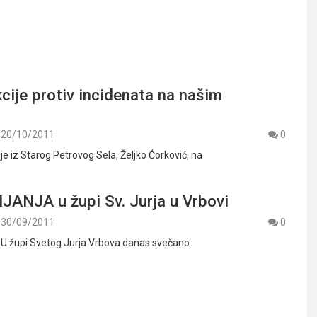
cije protiv incidenata na našim
20/10/2011
0
e iz Starog Petrovog Sela, Željko Ćorković, na
ANJA u župi Sv. Jurja u Vrbovi
30/09/2011
0
– U župi Svetog Jurja Vrbova danas svečano