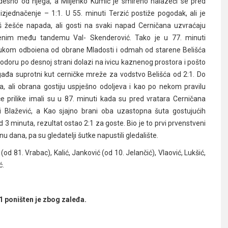
 desno od njega, a Miljenko Kumić je smireno nalazeći se pred
zjednačenje – 1:1. U 55. minuti Terzić postiže pogodak, ali je
 žešće napada, ali gosti na svaki napad Cerničana uzvraćaju
benim među tandemu Val- Skenderović. Tako je u 77. minuti
 mukom odboiena od obrane Mladosti i odmah od starene Belišća
rodoru po desnoj strani dolazi na ivicu kaznenog prostora i pošto
gađa suprotni kut cerničke mreže za vodstvo Belišća od 2:1. Do
ća, ali obrana gostiju uspješno odoljeva i kao po nekom pravilu
e prilike imali su u 87. minuti kada su pred vratara Cerničana
 Blažević, a Kao sjajno brani oba uzastopna šuta gostujućih
3 minuta, rezultat ostao 2:1 za goste. Bio je to prvi prvenstveni
dana, pa su gledatelji šutke napustili gledalište.
d 81. Vrabac), Kalić, Janković (od 10. Jelančić), Vlaović, Lukšić,
ć.
1 poništen je zbog zaleđa.