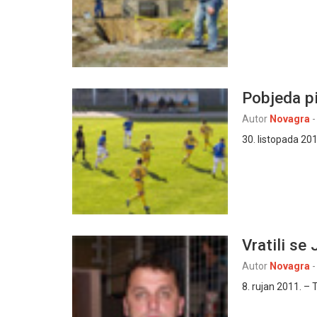
Pobjeda pi
Autor
Novagra
-
30. listopada 20
Vratili se 
Autor
Novagra
-
8. rujan 2011. – 