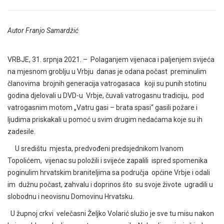
Autor Franjo Samardžić
VRBJE, 31. srpnja 2021. – Polaganjem vijenaca i paljenjem svijeća
na mjesnom groblju u Vrbju danas je odana počast preminulim
članovima brojnih generacija vatrogasaca koji su punih stotinu
godina djelovali u DVD-u Vrbje, čuvali vatrogasnu tradiciju, pod
vatrogasnim motom „Vatru gasi – brata spasi“ gasili požare i
ljudima priskakali u pomoć u svim drugim nedaćama koje su ih
zadesile.
U središtu mjesta, predvođeni predsjednikom Ivanom
Topolićem, vijenac su položili i svijeće zapalili ispred spomenika
poginulim hrvatskim braniteljima sa područja općine Vrbje i odali
im dužnu počast, zahvalu i doprinos što su svoje živote ugradili u
slobodnu i neovisnu Domovinu Hrvatsku.
U župnoj crkvi velečasni Željko Volarić služio je sve tu misu nakon