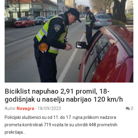
Biciklist napuhao 2,91 promil, 18-
godišnjak u naselju nabrijao 120 km/h
Autor
Novagra
-
18/09/2023
0
Policijski službenici su od 11. do 17. rujna prilikom nadzora
prometa kontrolirali 719 vozila te su utvrdili 448 prometnih
prekršaja…