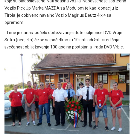
koje su blagoslovljena vatrogasna vozila. Nabavljeno je još jedno
Vozilo Pick Up Marka MAZDA sa Modulom te kao donaciju iz
Tirola je dobiveno navalno Vozilo Magirius Deutz 4 x 4 sa
opremom.
Time je danas počelo obilježavanje stote obljetnice DVD Vrbje.
Sutra (nedjelja) će se sa početkom u 10 sati održati središnja
svečanost obilježavanja 100 godina postojanja i rada DVD Vrbje.