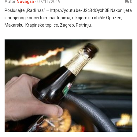
Autor
Novagra
-
07/11/2019
0
Poslušajte „Radi nas“ – https://youtu.be/J2cBdOyxh3E Nakon ljeta
ispunjenog koncertnim nastupima, u kojem su obišle Opuzen,
Makarsku, Krapinske toplice, Zagreb, Petrinju,…