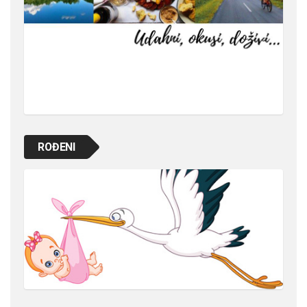
ROĐENI