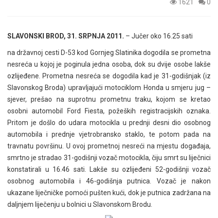
1621
0
SLAVONSKI BROD, 31. SRPNJA 2011.
– Jučer oko 16.25 sati
na državnoj cesti D-53 kod Gornjeg Slatinika dogodila se prometna
nesreća u kojoj je poginula jedna osoba, dok su dvije osobe lakše
ozlijeđene. Prometna nesreća se dogodila kad je 31-godišnjak (iz
Slavonskog Broda) upravljajući motociklom Honda u smjeru jug –
sjever, prešao na suprotnu prometnu traku, kojom se kretao
osobni automobil Ford Fiesta, požeških registracijskih oznaka.
Pritom je došlo do udara motocikla u prednji desni dio osobnog
automobila i prednje vjetrobransko staklo, te potom pada na
travnatu površinu. U ovoj prometnoj nesreći na mjestu događaja,
smrtno je stradao 31-godišnji vozač motocikla, čiju smrt su liječnici
konstatirali u 16.46 sati. Lakše su ozlijeđeni 52-godišnji vozač
osobnog automobila i 46-godišnja putnica. Vozač je nakon
ukazane liječničke pomoći pušten kući, dok je putnica zadržana na
daljnjem liječenju u bolnici u Slavonskom Brodu.