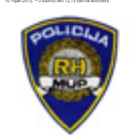
10. rujan 2012. – U subotu oko 12,15 sati na autocesti