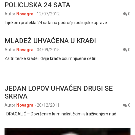
POLICIJSKA 24 SATA
Autor
Novagra
-
12/07/2012
0
Tijekom protekla 24 sata na području policijske uprave
MLADEŽ UHVAĆENA U KRAĐI
Autor
Novagra
-
04/09/2015
0
Za tri teške krađe i dvije krađe osumnjičene četiri
JEDAN LOPOV UHVAĆEN DRUGI SE
SKRIVA
Autor
Novagra
-
20/12/2011
0
DRAGALIĆ – Dovršenim kriminalističkim istraživanjem nad