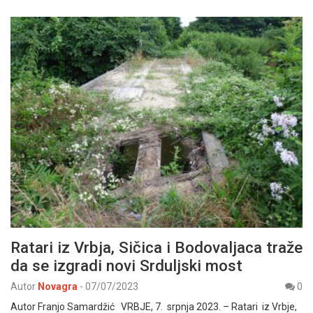
Ratari iz Vrbja, Sičica i Bodovaljaca traže
da se izgradi novi Srduljski most
Autor
Novagra
-
07/07/2023
0
Autor Franjo Samardžić VRBJE, 7. srpnja 2023. – Ratari iz Vrbje,