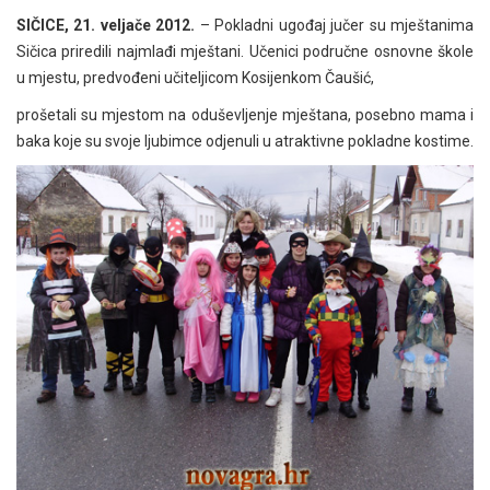
SIČICE, 21. veljače 2012.
– Pokladni ugođaj jučer su mještanima
Sičica priredili najmlađi mještani. Učenici područne osnovne škole
u mjestu, predvođeni učiteljicom Kosijenkom Čaušić,
prošetali su mjestom na oduševljenje mještana, posebno mama i
baka koje su svoje ljubimce odjenuli u atraktivne pokladne kostime.