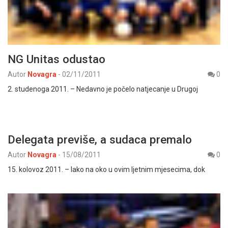
NG Unitas odustao
Autor
Novagra
-
02/11/2011
0
2. studenoga 2011. – Nedavno je počelo natjecanje u Drugoj
Delegata previše, a sudaca premalo
Autor
Novagra
-
15/08/2011
0
15. kolovoz 2011. – Iako na oko u ovim ljetnim mjesecima, dok