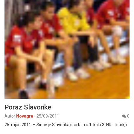
Poraz Slavonke
Autor
Novagra
-
25/09/2011
0
25. rujan 2011. – Sinoć je Slavonka startala u 1. kolu 3. HRL, Istok, i