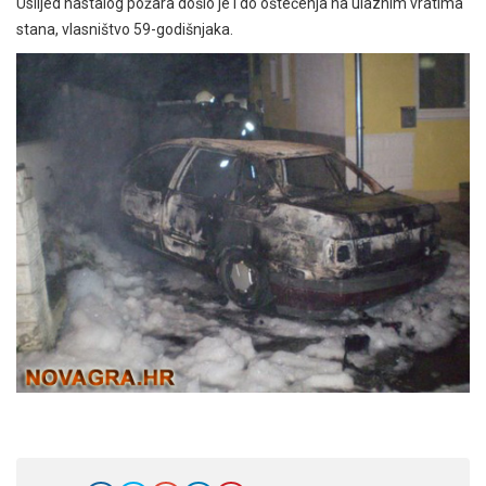
Uslijed nastalog požara došlo je i do oštećenja na ulaznim vratima
stana, vlasništvo 59-godišnjaka.