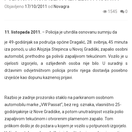
Objavljeno
17/10/2011
od
Novagra
1545
0
11. listopada 2011.
– Policija je utvrdila osnovanu sumnju da
je 49-godišnjak sa područja općine Dragalić, 28. svibnja, 45 minuta
iza ponoći, u ulici Alojzija Stepinca u Novoj Gradiški, zapalio osobni
automobil, prethodno ga polivši zapaljivom tekućinom. Vozilo je u
cijelosti izgorjelo, a ozlijeđenih osoba nije bilo. U suradnji s
državnim odvjetništvom policija protiv njega dostavlja posebno
izvješće kao dopunu kaznenoj prijavi.
Razbio je zadnje prozorsko staklo na parkiranom osobnom
automobilu marke „VW Passat“, bez reg. oznaka, vlasništvo 25-
godišnjakinje iz Nove Gradiške, a potom unutrašnjost vozila polio
zapaljivom tekućinom i otvorenim plamenom zapalio. Tom
prilikom došlo je do požara u kojem je vozilo u potpunosti izgorjelo.