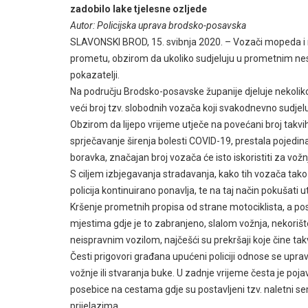
zadobilo lake tjelesne ozljede
Autor: Policijska uprava brodsko-posavska
SLAVONSKI BROD, 15. svibnja 2020. – Vozači mopeda i mo
prometu, obzirom da ukoliko sudjeluju u prometnim nesr
pokazatelji.
Na području Brodsko-posavske županije djeluje nekoliko 
veći broj tzv. slobodnih vozača koji svakodnevno sudjel
Obzirom da lijepo vrijeme utječe na povećani broj tak
sprječavanje širenja bolesti COVID-19, prestala pojedin
boravka, značajan broj vozača će isto iskoristiti za vožn
S ciljem izbjegavanja stradavanja, kako tih vozača tako 
policija kontinuirano ponavlja, te na taj način pokušati
Kršenje prometnih propisa od strane motociklista, a po
mjestima gdje je to zabranjeno, slalom vožnja, nekorište
neispravnim vozilom, najčešći su prekršaji koje čine tak
Česti prigovori građana upućeni policiji odnose se upr
vožnje ili stvaranja buke. U zadnje vrijeme česta je poj
posebice na cestama gdje su postavljeni tzv. naletni se
prijelazima.