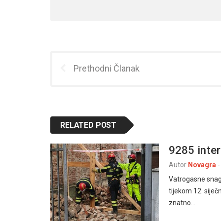
Prethodni Članak
RELATED POST
9285 inter
Autor
Novagra
-
Vatrogasne snag
tijekom 12. siječ
znatno…