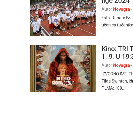
lige 2024
Autor
Novagra
-
Foto: Renato Bra
učenica i učenik
Kino: TRI
1. 9. U 19
Autor
Novagra
-
IZVORNO IME: Th
Tilda Swinton, I
FILMA: 108…