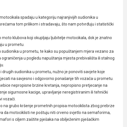
tocikala spadaju u kategoriju najranjivijih sudionika u
ećama tom prilikom i stradavaju, što nam potvrđuju i statistički
moto klubova koji okupljaju ljubitelje motocikala, dok je znatno
uju u prometu.
vih sudionika u prometu, te kako su popuštanjem mjera vezano za
a ograničenja u pogledu napuštanja mjesta prebivališta ili stalnog
ju.
i drugih sudionika u prometu, nužno je ponoviti savjete koje
 utjecati na savjesno i odgovorno ponašanje tih vozača u prometu.
sebice nepropisne brzine kretanja, nepropisno pretjecanje na
nje sigurnosne kacige, upravljanje neregistriranim ili tehnički
vi vozači.
avo na grubo kršenje prometnih propisa motociklista zbog prebrze
ava da motociklisti ne poštuju niti crveno svjetlo na semaforima,
mafori s ciljem zaštite pješaka na obilježenim pješačkim