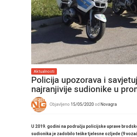
Aktualnosti
Policija upozorava i savjet
najranjivije sudionike u pr
Objavljeno
15/05/2020
od
Novagra
U 2019. godini na području policijske uprave brods
sudionika je zadobilo teške tjelesne ozljede (9 voza