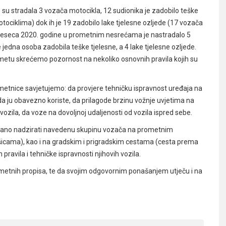
 su stradala 3 vozača motocikla, 12 sudionika je zadobilo teške
tociklima) dok ih je 19 zadobilo lake tjelesne ozljede (17 vozača
 mjeseca 2020. godine u prometnim nesrećama je nastradalo 5
jedna osoba zadobila teške tjelesne, a 4 lake tjelesne ozljede.
prometu skrećemo pozornost na nekoliko osnovnih pravila kojih su
metnice savjetujemo: da provjere tehničku ispravnost uređaja na
da ju obavezno koriste, da prilagode brzinu vožnje uvjetima na
ozila, da voze na dovoljnoj udaljenosti od vozila ispred sebe.
ojačano nadzirati navedenu skupinu vozača na prometnim
šicama), kao i na gradskim i prigradskim cestama (cesta prema
 pravila i tehničke ispravnosti njihovih vozila.
metnih propisa, te da svojim odgovornim ponašanjem utječu i na