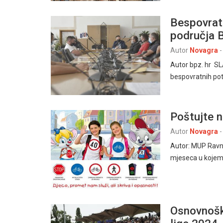
Bespovrat
područja 
Autor
Novagra
-
Autor bpz. hr SL
bespovratnih pot
Poštujte 
Autor
Novagra
-
Autor: MUP Ravnat
mjeseca u kojem 
Osnovnoško