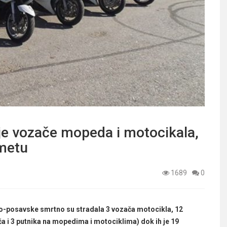
uje vozače mopeda i motocikala,
ometu
1689
0
ko-posavske smrtno su stradala 3 vozača motocikla, 12
ča i 3 putnika na mopedima i motociklima) dok ih je 19