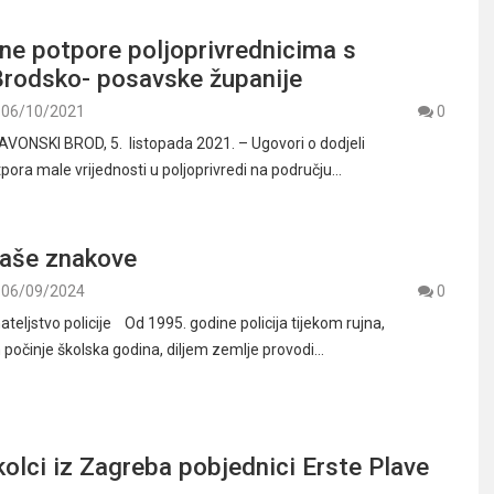
ne potpore poljoprivrednicima s
Brodsko- posavske županije
06/10/2021
0
AVONSKI BROD, 5. listopada 2021. – Ugovori o dodjeli
pora male vrijednosti u poljoprivredi na području…
naše znakove
06/09/2024
0
eljstvo policije Od 1995. godine policija tijekom rujna,
počinje školska godina, diljem zemlje provodi…
lci iz Zagreba pobjednici Erste Plave