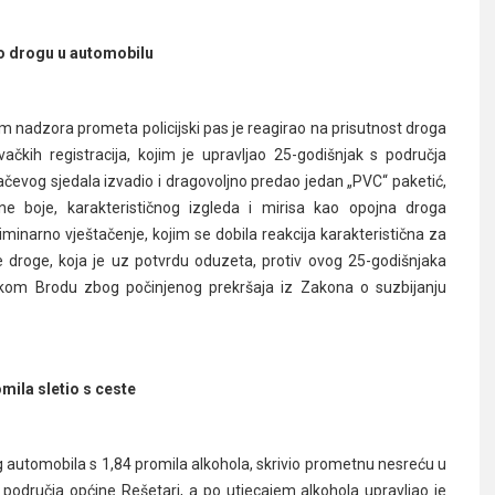
o drogu u automobilu
om nadzora prometa policijski pas je reagirao na prisutnost droga
ih registracija, kojim je upravljao 25-godišnjak s područja
začevog sjedala izvadio i dragovoljno predao jedan „PVC“ paketić,
e boje, karakterističnog izgleda i mirisa kao opojna droga
liminarno vještačenje, kojim se dobila reakcija karakteristična za
 droge, koja je uz potvrdu oduzeta, protiv ovog 25-godišnjaka
nskom Brodu zbog počinjenog prekršaja iz Zakona o suzbijanju
mila sletio s ceste
g automobila s 1,84 promila alkohola, skrivio prometnu nesreću u
s područja općine Rešetari, a po utjecajem alkohola upravljao je