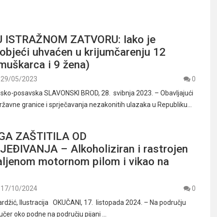
U ISTRAŽNOM ZATVORU: Iako je
objeći uhvaćen u krijumčarenju 12
 muškarca i 9 žena)
29/05/2023
0
odsko-posavska SLAVONSKI BROD, 28. svibnja 2023. – Obavljajući
ržavne granice i sprječavanja nezakonitih ulazaka u Republiku…
 GA ZAŠTITILA OD
ĐIVANJA – Alkoholiziran i rastrojen
ljenom motornom pilom i vikao na
17/10/2024
0
džić, Ilustracija OKUČANI, 17. listopada 2024. – Na području
učer oko podne na području pijani …