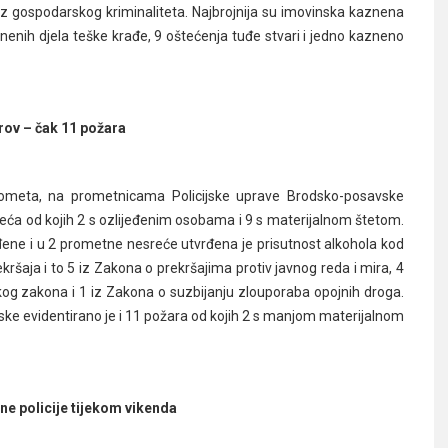
a iz gospodarskog kriminaliteta. Najbrojnija su imovinska kaznena
kaznenih djela teške krađe, 9 oštećenja tuđe stvari i jedno kazneno
rov – čak 11 požara
prometa, na prometnicama Policijske uprave Brodsko-posavske
ća od kojih 2 s ozlijeđenim osobama i 9 s materijalnom štetom.
ne i u 2 prometne nesreće utvrđena je prisutnost alkohola kod
ršaja i to 5 iz Zakona o prekršajima protiv javnog reda i mira, 4
ljskog zakona i 1 iz Zakona o suzbijanju zlouporaba opojnih droga.
ske evidentirano je i 11 požara od kojih 2 s manjom materijalnom
ne policije tijekom vikenda