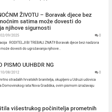
NOĆNM ŽIVOTU – Boravak djece bez
 noćnim satima može dovesti do
a njihove sigurnosti
02/09/2025
0
racija RODITELJI BI TREBALI ZNATI! Boravak djece bez nadzora
 može dovesti do ugrožavanja njihove…
O PISMO UUHBDR NG
10/08/2012
0
smrtno stradalih hrvatskih branitelja, okupljeni u Udruzi udovica
lja Domovinskog rata Nova Gradiška, ovim pismom izražavaju
hitila višestrukog počinitelja prometnih