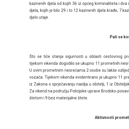
kaznenih djela od kojih 36 iz općeg kriminaliteta i dv
djela, kojih je bilo 29 i to 12 kaznenih djela krađe, 7 
djelo utaje.
Pali se ko
Što se tiče stanja sigurnosti u oblasti cestovnog 
tijekom vikenda dogodilo se ukupno 11 prometnih nesre
U ovim prometnim nesrećama 2 osobe su lakše ozlijeđe
vozača. Tijekom vikenda evidentirano je ukupno 11 prek
iz Zakona o sprječavanju nasilja u obitelji, 1 iz Obite
Za vikend na području Policijske uprave Brodsko-posav
štetom i 9 bez materijalne štete.
Aktivnosti promet