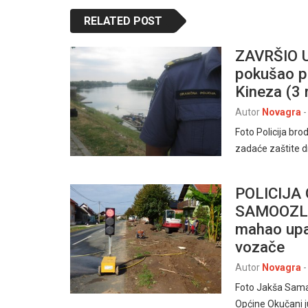
RELATED POST
ZAVRŠIO 
pokušao p
Kineza (3
Autor
Novagra
-
Foto Policija br
zadaće zaštite d
POLICIJA
SAMOOZLJE
mahao upa
vozače
Autor
Novagra
-
Foto Jakša Samar
Općine Okučani j