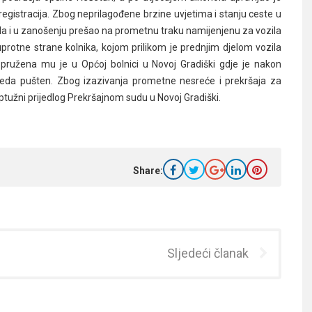
istracija. Zbog neprilagođene brzine uvjetima i stanju ceste u
a i u zanošenju prešao na prometnu traku namijenjenu za vozila
rotne strane kolnika, kojom prilikom je prednjim djelom vozila
pružena mu je u Općoj bolnici u Novoj Gradiški gdje je nakon
jeda pušten. Zbog izazivanja prometne nesreće i prekršaja za
optužni prijedlog Prekršajnom sudu u Novoj Gradiški.
Share:
Sljedeći članak