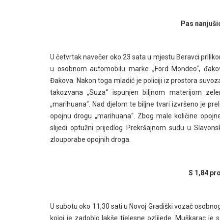
Pas nanjuši
U četvrtak navečer oko 23 sata u mjestu Beravci prilik
u osobnom automobilu marke „Ford Mondeo“, đakovačk
Đakova. Nakon toga mladić je policiji iz prostora suvo
takozvana „Suza“ ispunjen biljnom materijom zelen
„marihuana“. Nad djelom te biljne tvari izvršeno je pre
opojnu drogu „marihuana“. Zbog male količine opojne
slijedi optužni prijedlog Prekršajnom sudu u Slavo
zlouporabe opojnih droga.
S 1,84 pro
U subotu oko 11,30 sati u Novoj Gradiški vozač osobno
kojoj je zadobio lakše tjelesne ozlijede. Muškarac je 