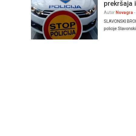
prekršaja
Autor
Novagra
-
SLAVONSKI BROD, 
policije Slavonsk