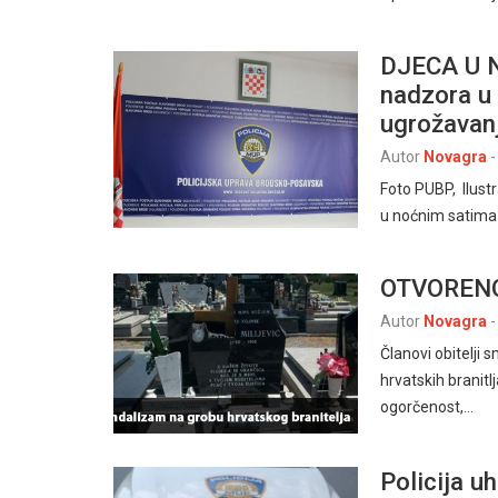
DJECA U 
nadzora u
ugrožavanj
Autor
Novagra
-
Foto PUBP, Ilust
u noćnim satima
OTVOREN
Autor
Novagra
-
Članovi obitelji 
hrvatskih branit
ogorčenost,…
Policija u