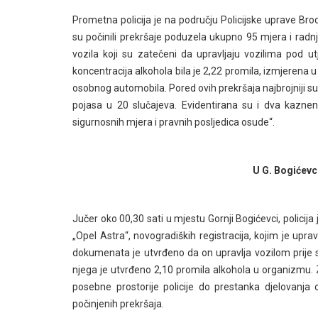
Prometna policija je na području Policijske uprave B
su počinili prekršaje poduzela ukupno 95 mjera i ra
vozila koji su zatečeni da upravljaju vozilima pod ut
koncentracija alkohola bila je 2,22 promila, izmjerena
osobnog automobila. Pored ovih prekršaja najbrojniji su 
pojasa u 20 slučajeva. Evidentirana su i dva kaznen
sigurnosnih mjera i pravnih posljedica osude“.
U G. Bogićevc
Jučer oko 00,30 sati u mjestu Gornji Bogićevci, polici
„Opel Astra“, novogradiških registracija, kojim je upr
dokumenata je utvrđeno da on upravlja vozilom prije s
njega je utvrđeno 2,10 promila alkohola u organizmu. 
posebne prostorije policije do prestanka djelovanja o
počinjenih prekršaja.