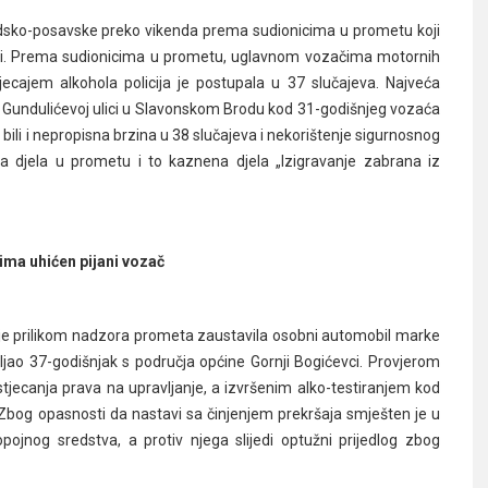
rodsko-posavske preko vikenda prema sudionicima u prometu koji
dnji. Prema sudionicima u prometu, uglavnom vozačima motornih
jecajem alkohola policija je postupala u 37 slučajeva. Najveća
 u Gundulićevoj ulici u Slavonskom Brodu kod 31-godišnjeg vozaća
bili i nepropisna brzina u 38 slučajeva i nekorištenje sigurnosnog
a djela u prometu i to kaznena djela „Izigravanje zabrana iz
ima uhićen pijani vozač
ja je prilikom nadzora prometa zaustavila osobni automobil marke
avljao 37-godišnjak s područja općine Gornji Bogićevci. Provjerom
tjecanja prava na upravljanje, a izvršenim alko-testiranjem kod
Zbog opasnosti da nastavi sa činjenjem prekršaja smješten je u
pojnog sredstva, a protiv njega slijedi optužni prijedlog zbog