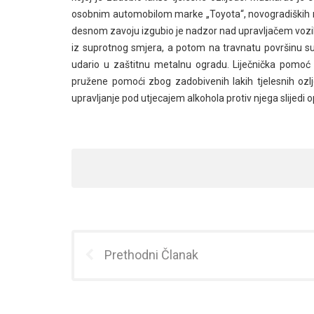
osobnim automobilom marke „Toyota“, novogradiških reg
desnom zavoju izgubio je nadzor nad upravljačem vozil
iz suprotnog smjera, a potom na travnatu površinu sup
udario u zaštitnu metalnu ogradu. Liječnička pomoć 
pružene pomoći zbog zadobivenih lakih tjelesnih ozl
upravljanje pod utjecajem alkohola protiv njega slijedi 
Prethodni Članak