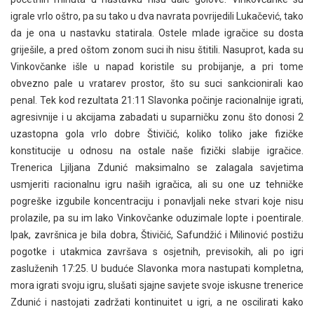
igrale vrlo oštro, pa su tako u dva navrata povrijedili Lukačević, tako
da je ona u nastavku statirala. Ostele mlade igračice su dosta
griješile, a pred oštom zonom suci ih nisu štitili. Nasuprot, kada su
Vinkovčanke išle u napad koristile su probijanje, a pri tome
obvezno pale u vratarev prostor, što su suci sankcionirali kao
penal. Tek kod rezultata 21:11 Slavonka počinje racionalnije igrati,
agresivnije i u akcijama zabadati u suparničku zonu što donosi 2
uzastopna gola vrlo dobre Štivičić, koliko toliko jake fizičke
konstitucije u odnosu na ostale naše fizički slabije igračice.
Trenerica Ljiljana Zdunić maksimalno se zalagala savjetima
usmjeriti racionalnu igru naših igračica, ali su one uz tehničke
pogreške izgubile koncentraciju i ponavljali neke stvari koje nisu
prolazile, pa su im lako Vinkovčanke oduzimale lopte i poentirale.
Ipak, završnica je bila dobra, Štivičić, Safundžić i Milinović postižu
pogotke i utakmica završava s osjetnih, previsokih, ali po igri
zasluženih 17:25. U buduće Slavonka mora nastupati kompletna,
mora igrati svoju igru, slušati sjajne savjete svoje iskusne trenerice
Zdunić i nastojati zadržati kontinuitet u igri, a ne oscilirati kako