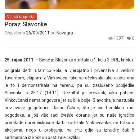
Vijesti iz sporta
Poraz Slavonke
Objavljeno
26/09/2011
od
Novagra
1397
0
25. rujan 2011.
– Sinoć je Slavonka startala u 1. kolu 3. HRL, Istok, i
odigrala derbi utamicu kola, a vjerojatno i prvenstva s velikim
favoritom, ekipom iz Vinkovaca. Iako se očekivala jaka ekipa, ona
je to i demonstrirala na terenu, pa su zasluženo pobijedile
Slavonku s 25:17 (14:11). Rezultat je previsok, iako pobjedi
Vinkovčanki nema prigovora jer su bile bolje. Slavonka je nastupila
bez svoje golgeterice Jasne Čuline, što je bio hendikep radi
pogodaka, a još više radi čvršće obrane jer su naše igračice
premlade i preneiskusne da bi zadržale Vinkovčanke, ne toliko u
akcijama, nego u probijanju na crtu gdje su iznudile čak 5
sedmeraca iz kojih su postizale razliku.