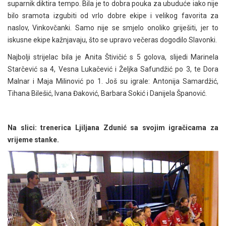
suparnik diktira tempo. Bila je to dobra pouka za ubuduće iako nije
bilo sramota izgubiti od vrlo dobre ekipe i velikog favorita za
naslov, Vinkovčanki. Samo nije se smjelo onoliko griješiti, jer to
iskusne ekipe kažnjavaju, što se upravo večeras dogodilo Slavonki.
Najbolji strijelac bila je Anita Štivičić s 5 golova, slijedi Marinela
Starčević sa 4, Vesna Lukačević i Željka Safundžić po 3, te Dora
Malnar i Maja Milinović po 1. Još su igrale: Antonija Samardžić,
Tihana Bilešić, Ivana Đaković, Barbara Sokić i Danijela Španović.
Na slici: trenerica Ljiljana Zdunić sa svojim igračicama za
vrijeme stanke.