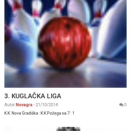
3. KUGLAČKA LIGA
Autor
Novagra
-
21/10/2014
0
K.K. Nova Gradiška : K.K.Požega sa 7 : 1