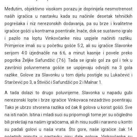
Međutim, objektivno visokom porazu je doprinijela nesmotrenost
naših igračica u nastavku kada su načinile desetak tehničkih
pogrešaka i niz nerezonskih dodavanja, pa su brze i kvalitetne
igračice gošći u kontrama poentirale. Inače, dok se sustavno igralo
i pazilo na loptu Vinkovčanke nisu uspjele načiniti razliku.
Primjerice imali su u početku gošće 5:2, ali su igračice Slavonke
serijom 4:0 izjednačile na 6:6, a minut kasnije i povele preko
pogotka Željke Safundžić (7:6). Tada se igralo gol za gol i tek u
završnici poluvremena gošće se uspijevaju odvojiti na 3 gola
razlike. Golove za Slavonku u tom dijelu postigle su Lukačević i
Starčević po 3, a Štivičić i Safundžić po 2 i Malnar 1.
A tada dolazi to drugo poluvrijeme. Slavonka u napadu gubi
nerezonski lopte i brze igračice Vinkovaca nezadrživo poentiraju.
Tako je ubrzo stvorena razlika od čak 8 golova u korist gošći. Sve
na isti način. Istina i mladi suci su pripomogli tome jer su očigledno
bili prekršaji na našim igračicama, ali ih nisu sudili i naravno u kontri
su padali golovi u naša vrata. Što gore, naše igračice čak 14
početnih minuta u nastavku nisu dale golove. Vinkovčanke su