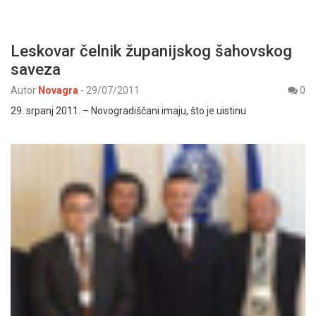
Leskovar čelnik županijskog šahovskog
saveza
Autor
Novagra
-
29/07/2011
0
29. srpanj 2011. – Novogradiščani imaju, što je uistinu