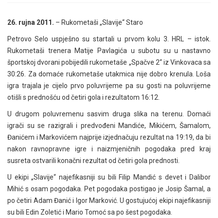
26. rujna 2011.
– Rukometaši „Slavije“ Staro
Petrovo Selo uspješno su startali u prvom kolu 3. HRL – istok.
Rukometaši trenera Matije Pavlagića u subotu su u nastavno
športskoj dvorani pobijedili rukometaše „Spačve 2“ iz Vinkovaca sa
30:26. Za domaće rukometaše utakmica nije dobro krenula. Loša
igra trajala je cijelo prvo poluvrijeme pa su gosti na poluvrijeme
otišli s prednošću od četiri gola i rezultatom 16:12.
U drugom poluvremenu sasvim druga slika na terenu. Domaći
igrači su se razigrali i predvođeni Mandiće, Mikićem, Šamalom,
Đanićem i Markovićem najprije izjednačuju rezultat na 19:19, da bi
nakon ravnopravne igre i naizmjeničnih pogodaka pred kraj
susreta ostvarili konačni rezultat od četiri gola prednosti.
U ekipi „Slavije“ najefikasniji su bili Filip Mandić s devet i Dalibor
Mihić s osam pogodaka. Pet pogodaka postigao je Josip Šamal, a
po četiri Adam Đanić i Igor Marković. U gostujućoj ekipi najefikasniji
su bili Edin Zoletić i Mario Tomoć sa po šest pogodaka.