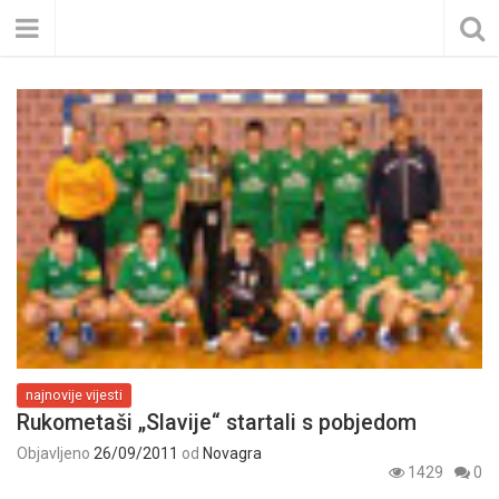
najnovije vijesti
Rukometaši „Slavije“ startali s pobjedom
Objavljeno
26/09/2011
od
Novagra
1429
0