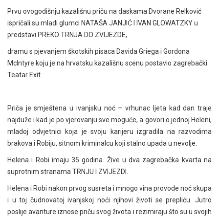
Prvu ovogodišnju kazališnu priču na daskama Dvorane Relković
ispričali su mladi glumci NATAŠA JANJIĆ I IVAN GLOWATZKY u
predstavi PREKO TRNJA DO ZVIJEZDE,
dramu s pjevanjem škotskih pisaca Davida Griega i Gordona
McIntyre koju je na hrvatsku kazališnu scenu postavio zagrebački
Teatar Exit.
Priča je smještena u ivanjsku noć – vrhunac ljeta kad dan traje
najduže i kad je po vjerovanju sve moguće, a govori o jednoj Heleni,
mladoj odvjetnici koja je svoju karijeru izgradila na razvodima
brakova i Robiju, sitnom kriminalcu koji stalno upada u nevolje.
Helena i Robi imaju 35 godina. Žive u dva zagrebačka kvarta na
suprotnim stranama TRNJU I ZVIJEZDI.
Helena i Robi nakon prvog susreta i mnogo vina provode noć skupa
i u toj čudnovatoj ivanjskoj noći njihovi životi se prepliću. Jutro
poslije avanture iznose priču svog života i rezimiraju što su u svojih