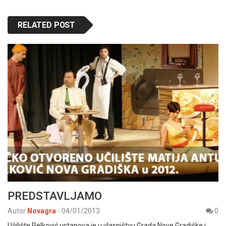
RELATED POST
PREDSTAVLJAMO
Autor
Novagra
-
04/01/2013
0
Učilište Relković ustanova je u vlasništvu Grada Nove Gradiške i