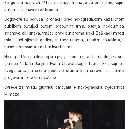
35 godina napravili. Pitaju se imaju li snage za promjene, kojim
putem će njihovi životi krenuti…
Odgovore su pokušali pronaći i pred novogradiškom kazališnom
publikom putujući putem prepunim trnja, pitanja, nedoumica,
strahova, ali i snova, tražeći pravi put prema sreći. Baš kao i mnogi
mladi ljudi njihovih godina, tu među nama, u našim obiteljima, u
našim gradovima u našim kvartovima.
Novogradiška publika toplim je pljeskom nagradila mlade , izvrsne
glumce Natašu Janjić i Ivana Glowatzkog i Teatar Exit koji je i
ovoga puta na scenu postavio dramu koja surovo, ali istinito,
progovara i o našim životima.
Cvijeće za mladu glumicu darovala je novogradiška cvjećarnica
Mimoza.