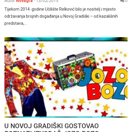
Autor
Novagra
-
13/02/2015
0
Tijekom 2014. godine Učilište Relković bilo je nositelj i mjesto
održavanja brojnih događanja u Novoj Gradiški – od kazališnih
predstava,…
U NOVOJ GRADIŠKI GOSTOVAO