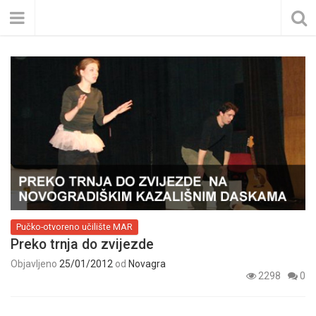
Pučko-otvoreno učilište MAR
Preko trnja do zvijezde
Objavljeno
25/01/2012
od
Novagra
2298
0