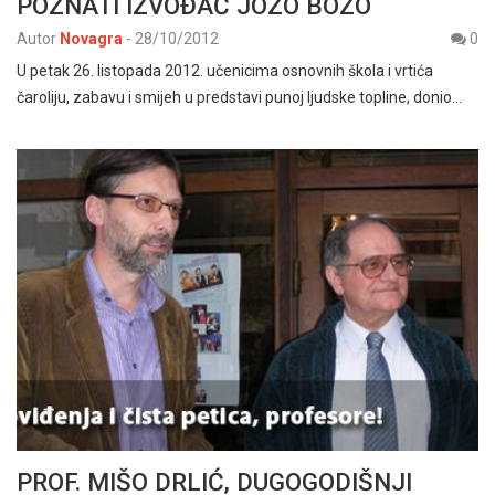
POZNATI IZVOĐAČ JOZO BOZO
Autor
Novagra
-
28/10/2012
0
U petak 26. listopada 2012. učenicima osnovnih škola i vrtića
čaroliju, zabavu i smijeh u predstavi punoj ljudske topline, donio…
PROF. MIŠO DRLIĆ, DUGOGODIŠNJI