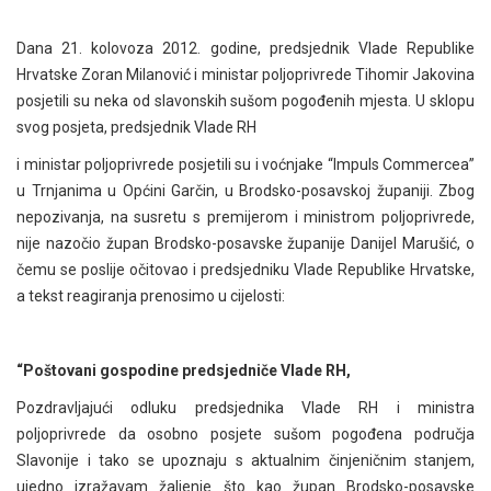
Dana 21. kolovoza 2012. godine, predsjednik Vlade Republike
Hrvatske Zoran Milanović i ministar poljoprivrede Tihomir Jakovina
posjetili su neka od slavonskih sušom pogođenih mjesta. U sklopu
svog posjeta, predsjednik Vlade RH
i ministar poljoprivrede posjetili su i voćnjake “Impuls Commercea”
u Trnjanima u Općini Garčin, u Brodsko-posavskoj županiji. Zbog
nepozivanja, na susretu s premijerom i ministrom poljoprivrede,
nije nazočio župan Brodsko-posavske županije Danijel Marušić, o
čemu se poslije očitovao i predsjedniku Vlade Republike Hrvatske,
a tekst reagiranja prenosimo u cijelosti:
“Poštovani gospodine predsjedniče Vlade RH,
Pozdravljajući odluku predsjednika Vlade RH i ministra
poljoprivrede da osobno posjete sušom pogođena područja
Slavonije i tako se upoznaju s aktualnim činjeničnim stanjem,
ujedno izražavam žaljenje što kao župan Brodsko-posavske