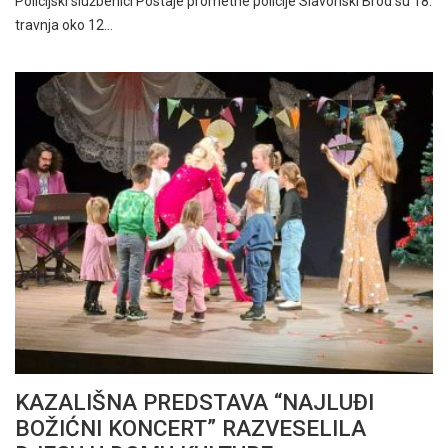
Policijski službenici Postaje prometne policije Slavonski Brod su 18.
travnja oko 12…
KAZALIŠNA PREDSTAVA “NAJLUĐI
BOŽIĆNI KONCERT” RAZVESELILA