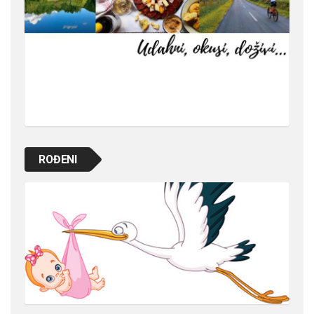
ROĐENI