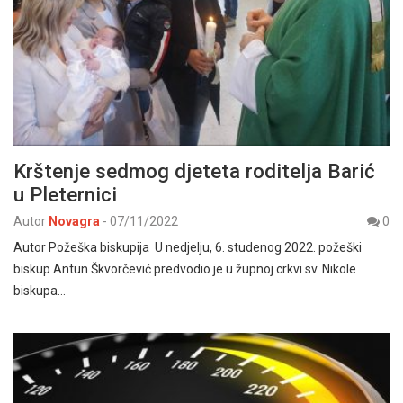
Krštenje sedmog djeteta roditelja Barić
u Pleternici
Autor
Novagra
-
07/11/2022
0
Autor Požeška biskupija U nedjelju, 6. studenog 2022. požeški
biskup Antun Škvorčević predvodio je u župnoj crkvi sv. Nikole
biskupa…