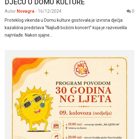
DJECU U DOMU KULTURE
Autor
Novagra
-
16/12/2024
0
Proteklog vikenda u Domu kulture gostovala je izvrsna dječja
kazališna predstava “Najluđi božićni koncert” koja je razveselila
najmlađe. Nakon sjajne…