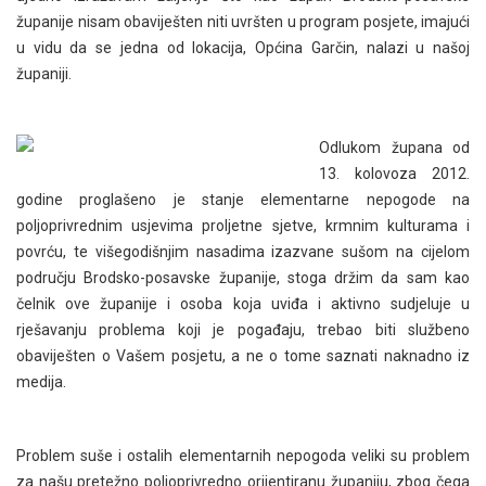
županije nisam obaviješten niti uvršten u program posjete, imajući
u vidu da se jedna od lokacija, Općina Garčin, nalazi u našoj
županiji.
Odlukom župana od
13. kolovoza 2012.
godine proglašeno je stanje elementarne nepogode na
poljoprivrednim usjevima proljetne sjetve, krmnim kulturama i
povrću, te višegodišnjim nasadima izazvane sušom na cijelom
području Brodsko-posavske županije, stoga držim da sam kao
čelnik ove županije i osoba koja uviđa i aktivno sudjeluje u
rješavanju problema koji je pogađaju, trebao biti službeno
obaviješten o Vašem posjetu, a ne o tome saznati naknadno iz
medija.
Problem suše i ostalih elementarnih nepogoda veliki su problem
za našu pretežno poljoprivredno orijentiranu županiju, zbog čega