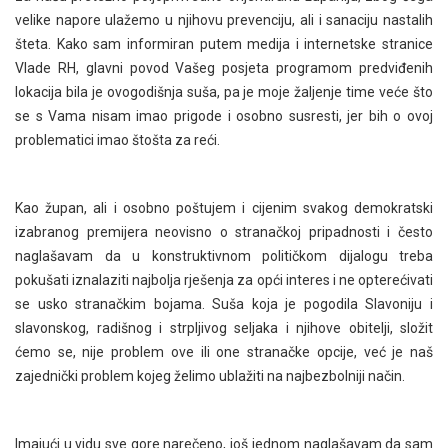
velike napore ulažemo u njihovu prevenciju, ali i sanaciju nastalih
šteta. Kako sam informiran putem medija i internetske stranice
Vlade RH, glavni povod Vašeg posjeta programom predviđenih
lokacija bila je ovogodišnja suša, pa je moje žaljenje time veće što
se s Vama nisam imao prigode i osobno susresti, jer bih o ovoj
problematici imao štošta za reći.
Kao župan, ali i osobno poštujem i cijenim svakog demokratski
izabranog premijera neovisno o stranačkoj pripadnosti i često
naglašavam da u konstruktivnom političkom dijalogu treba
pokušati iznalaziti najbolja rješenja za opći interes i ne opterećivati
se usko stranačkim bojama. Suša koja je pogodila Slavoniju i
slavonskog, radišnog i strpljivog seljaka i njihove obitelji, složit
ćemo se, nije problem ove ili one stranačke opcije, već je naš
zajednički problem kojeg želimo ublažiti na najbezbolniji način.
Imajući u vidu sve gore narečeno, još jednom naglašavam da sam