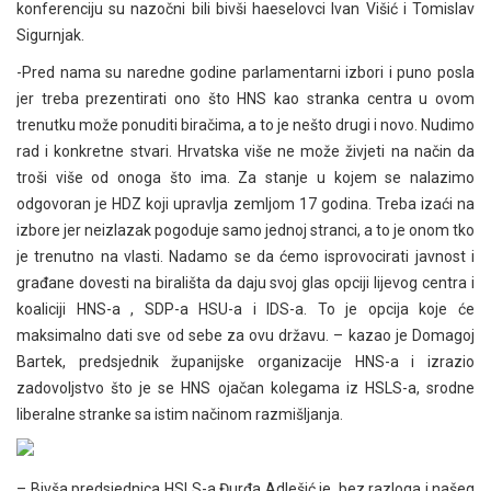
konferenciju su nazočni bili bivši haeselovci Ivan Višić i Tomislav
Sigurnjak.
-Pred nama su naredne godine parlamentarni izbori i puno posla
jer treba prezentirati ono što HNS kao stranka centra u ovom
trenutku može ponuditi biračima, a to je nešto drugi i novo. Nudimo
rad i konkretne stvari. Hrvatska više ne može živjeti na način da
troši više od onoga što ima. Za stanje u kojem se nalazimo
odgovoran je HDZ koji upravlja zemljom 17 godina. Treba izaći na
izbore jer neizlazak pogoduje samo jednoj stranci, a to je onom tko
je trenutno na vlasti. Nadamo se da ćemo isprovocirati javnost i
građane dovesti na birališta da daju svoj glas opciji lijevog centra i
koaliciji HNS-a , SDP-a HSU-a i IDS-a. To je opcija koje će
maksimalno dati sve od sebe za ovu državu. – kazao je Domagoj
Bartek, predsjednik županijske organizacije HNS-a i izrazio
zadovoljstvo što je se HNS ojačan kolegama iz HSLS-a, srodne
liberalne stranke sa istim načinom razmišljanja.
– Bivša predsjednica HSLS-a Đurđa Adlešić je, bez razloga i našeg