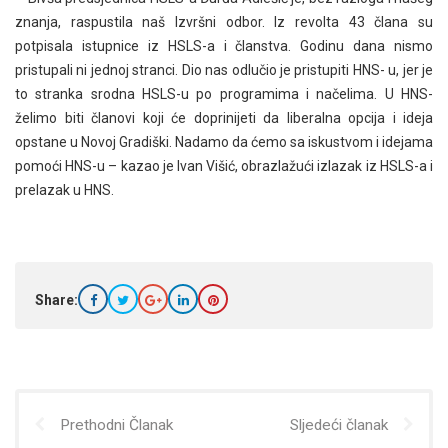
znanja, raspustila naš Izvršni odbor. Iz revolta 43 člana su
potpisala istupnice iz HSLS-a i članstva. Godinu dana nismo
pristupali ni jednoj stranci. Dio nas odlučio je pristupiti HNS- u, jer je
to stranka srodna HSLS-u po programima i načelima. U HNS-
želimo biti članovi koji će doprinijeti da liberalna opcija i ideja
opstane u Novoj Gradiški. Nadamo da ćemo sa iskustvom i idejama
pomoći HNS-u – kazao je Ivan Višić, obrazlažući izlazak iz HSLS-a i
prelazak u HNS.
Share:
Prethodni Članak
Sljedeći članak