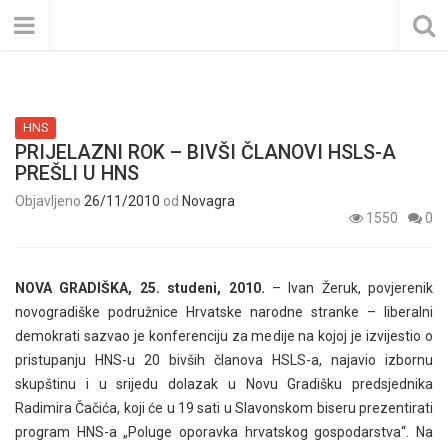
HNS
PRIJELAZNI ROK – BIVŠI ČLANOVI HSLS-A
PREŠLI U HNS
Objavljeno
26/11/2010
od
Novagra
1550
0
NOVA GRADIŠKA, 25. studeni, 2010.
– Ivan Žeruk, povjerenik
novogradiške podružnice Hrvatske narodne stranke – liberalni
demokrati sazvao je konferenciju za medije na kojoj je izvijestio o
pristupanju HNS-u 20 bivših članova HSLS-a, najavio izbornu
skupštinu i u srijedu dolazak u Novu Gradišku predsjednika
Radimira Čačića, koji će u 19 sati u Slavonskom biseru prezentirati
program HNS-a „Poluge oporavka hrvatskog gospodarstva“. Na