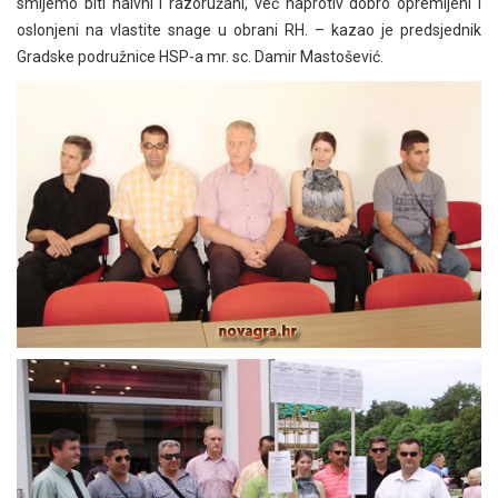
smijemo biti naivni i razoružani, već naprotiv dobro opremljeni i
oslonjeni na vlastite snage u obrani RH. – kazao je predsjednik
Gradske podružnice HSP-a mr. sc. Damir Mastošević.