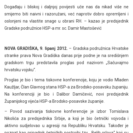
Događaju i bliskoj i daljnjoj povijesti uče nas da nikad više ne
smijemo biti naivni i razoružani, već naprotiv dobro opremljeni i
oslonjeni na vlastite snage u obrani RH. – kazao je predsjednik
Gradske podružnice HSP-a mr. sc. Damir Mastošević
NOVA GRADIŠKA, 9. lipanj 2012.
– Gradska podružnica Hrvatske
stranke prava Nova Gradiška danas prije podne je na središnjem
gradskom trgu predstavila proglas pod nazivom „Sačuvajmo
hrvatsku vojsku“.
Proglas je bio i tema tiskovne konferencije, koju je vodio Mladen
Kaužljar, Član Glavnog stana HSP-a za Brodsko-posavsku županiju.
Na konferenciji je bio i Dalibor Damičević, novi predsjednik
Županijskog vijeća HSP-a Brodsko-posavske županije.
– Povod sazivanja tiskovne konferencije je izbor Tomislava
Nikolića za predsjednika Srbije, a koji je bio četnički vojvoda i
aktivno sudjelovao u agresiji na Republiku Hrvatsku. Također je
poznat kao pripadnik četničkih postrojbi tzv. „Belih orlova“ koji su