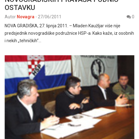
OSTAVKU
Autor
Novagra
-
27/06/2011
0
NOVA GRADIŠKA, 27. lipnja 2011. – Mladen Kaužljar više nije
predsjednik novogradiške podružnice HSP-a. Kako kaže, iz osobnih
i nekih „tehničkih“…