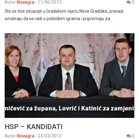
Autor
Novagra
-
11/06/2012
0
Što se tiče situacije u Gradskom vijeću Nove Gradiške, pravaši
smatraju da se radi o političkim igrama i pripremaju za…
HSP – KANDIDATI
Autor
Novagra
-
23/03/2013
0