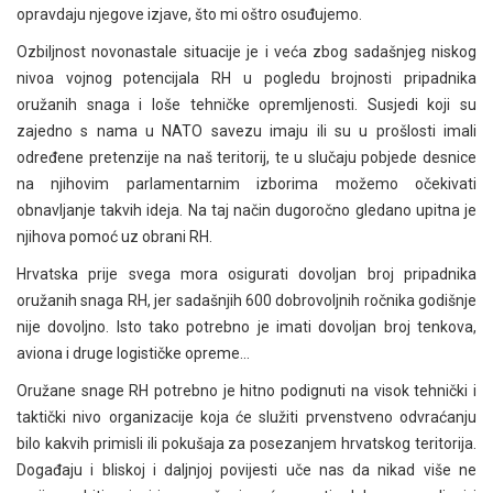
opravdaju njegove izjave, što mi oštro osuđujemo.
Ozbiljnost novonastale situacije je i veća zbog sadašnjeg niskog
nivoa vojnog potencijala RH u pogledu brojnosti pripadnika
oružanih snaga i loše tehničke opremljenosti. Susjedi koji su
zajedno s nama u NATO savezu imaju ili su u prošlosti imali
određene pretenzije na naš teritorij, te u slučaju pobjede desnice
na njihovim parlamentarnim izborima možemo očekivati
obnavljanje takvih ideja. Na taj način dugoročno gledano upitna je
njihova pomoć uz obrani RH.
Hrvatska prije svega mora osigurati dovoljan broj pripadnika
oružanih snaga RH, jer sadašnjih 600 dobrovoljnih ročnika godišnje
nije dovoljno. Isto tako potrebno je imati dovoljan broj tenkova,
aviona i druge logističke opreme…
Oružane snage RH potrebno je hitno podignuti na visok tehnički i
taktički nivo organizacije koja će služiti prvenstveno odvraćanju
bilo kakvih primisli ili pokušaja za posezanjem hrvatskog teritorija.
Događaju i bliskoj i daljnjoj povijesti uče nas da nikad više ne