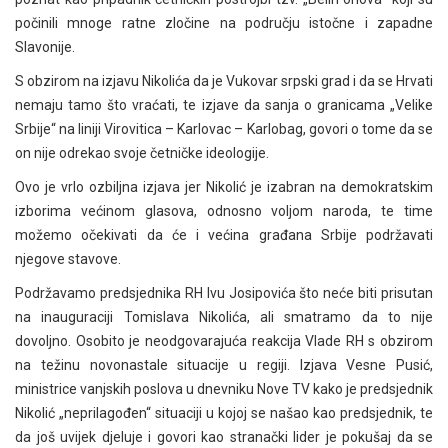
počinili mnoge ratne zločine na području istočne i zapadne
Slavonije.
S obzirom na izjavu Nikolića da je Vukovar srpski grad i da se Hrvati
nemaju tamo što vraćati, te izjave da sanja o granicama „Velike
Srbije“ na liniji Virovitica – Karlovac – Karlobag, govori o tome da se
on nije odrekao svoje četničke ideologije.
Ovo je vrlo ozbiljna izjava jer Nikolić je izabran na demokratskim
izborima većinom glasova, odnosno voljom naroda, te time
možemo očekivati da će i većina građana Srbije podržavati
njegove stavove.
Podržavamo predsjednika RH Ivu Josipovića što neće biti prisutan
na inauguraciji Tomislava Nikolića, ali smatramo da to nije
dovoljno. Osobito je neodgovarajuća reakcija Vlade RH s obzirom
na težinu novonastale situacije u regiji. Izjava Vesne Pusić,
ministrice vanjskih poslova u dnevniku Nove TV kako je predsjednik
Nikolić „neprilagođen“ situaciji u kojoj se našao kao predsjednik, te
da još uvijek djeluje i govori kao stranački lider je pokušaj da se