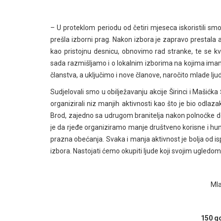
– U proteklom periodu od četiri mjeseca iskoristili sm
prešla izborni prag. Nakon izbora je zapravo prestala 
kao pristojnu desnicu, obnovimo rad stranke, te se k
sada razmišljamo i o lokalnim izborima na kojima imamo 
članstva, a uključimo i nove članove, naročito mlade lju
Sudjelovali smo u obilježavanju akcije Širinci i Maši
organizirali niz manjih aktivnosti kao što je bio odla
Brod, zajedno sa udrugom branitelja nakon polnoćke doč
je da rjeđe organiziramo manje društveno korisne i hu
prazna obećanja. Svaka i manja aktivnost je bolja od i
izbora. Nastojati ćemo okupiti ljude koji svojim ugledo
Mla
150 g