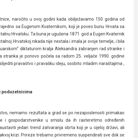
žnice, naročito u ovoj godini kada obilježavamo 150 godina od
ć zajedno sa Eugenom Kvaternikom, koji je poveo bunu Hrvata sa
ostalnu Hrvatsku. Ta buna je ugušena 1871. god a Eugen Kvaternik
talnoj Hrvatskoj nikada nije nestala i imala je svoje temelje, i bila
anuarskom“ diktaturom kralja Aleksandra zabranjen rad stranke i
 a stranka je ponovo počela sa radom 25. veljače 1990. godine
ijediti pravaštvo i pravašku ideju, osobito mladim naraštajima ,
 poduzetnicima
rstvo, nemamo rezultata a grad se po nezaposlenosti primakao
ike i gospodarstvenike u smislu da ih rasteretimo određenih
viti jedan trend zatvaranja obrta koji je u cijeloj državi, ali
akvoj krizi. Prireze trebamo privremeno suspendirati sve dok se