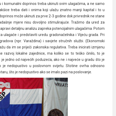
u i komunalni doprinos treba ukinuti svim ulagačima, a ne samo
akšice treba dati i onima koji ulažu znatno manji kapital i to u
oprinos može ukinuti za prve 2-3 godine dok privrednik ne stane
dašnje mjere nisu dovoljno stimulirajuće. Tražimo da ured za
 napravi detaljnu analizu zapreka potencijalnim ulagačima. Potom
e za ulagače i predstaviti uredu gradonačelnika i Vijeću grada. Pri
gradova (npr. Varaždina) i savjete stručnih službi. (Ekonomski
ažu da im se priječi zakonska regulativa. Treba inicirati izmjenu
 razvoj lokalne zajednice, ma koliko se to teško činilo, to je
je jedno od najvećih poduzeća, ako ne i najveće u gradu što je
to je nedopustivo u poslovnom svijetu. Stotine ovrha odnosno
taru, što je nedopustivo ako se imalo pazi na poslovanje.