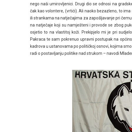
nego naši umirovljenici. Drugi dio se odnosi na grads
čak kao volontere, (vrtići). Ali naoko bezazleno, to ima 
ili strankama na natječajima za zapošljavanje pri čemu
na natječaje koji su namješteni i provode se zbog puk
osjetio to na vlastitoj koži. Prekipjelo mi je pri sudj
Pakraca te sam pokrenuo upravni postupak na općins
kadrova u ustanovama po političkoj osnovi, kojima smo
radi o postavljanju politike nad strukom – navodi Mlade