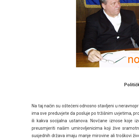
Politič
Na taj način su oštećeni odnosno stavljeni u neravnopr
ima sve preduvjete da posluje po tržišnim uvjetima, pro
ili kakva socijalna ustanova. Novčane iznose koje i
preusmjeriti našim umirovljenicima koji žive sramotni
susjednih država imaju manje mirovine ali troškovi ži