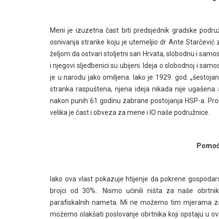
Meni je izuzetna čast biti predsjednik gradske podru
osnivanja stranke koju je utemeljio dr Ante Starčevi
željom da ostvari stoljetni san Hrvata, slobodnu i sam
i njegovi sljedbenici su ubijeni. Ideja o slobodnoj i samos
je u narodu jako omiljena. Iako je 1929. god. „šestoj
stranka raspuštena, njena ideja nikada nije ugašena
nakon punih 61 godinu zabrane postojanja HSP-a. Prosl
velika je čast i obveza za mene i IO naše podružnice.
Pomoć
Iako ova vlast pokazuje htijenje da pokrene gospoda
brojci od 30%.. Nismo učinili ništa za naše obrtn
parafiskalnih nameta. Mi ne možemo tim mjerama zausta
možemo olakšati poslovanje obrtnika koji opstaju u ov