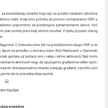
o za konsolidaciju stranke koja nije na prošlim lokalnim izborima
aktivno raditi. Imali smo potrebu da ponovo revitaliziramo HSP-a
valitetno pripremimo za predstojeće parlamentarne izbore. Već
plan postići puno bolji izborni rezultat. U tijeku je popis starog
de.
ćka Šagovina. U Vukovaru smo bili na predizbornom skupu HSP-a te
zak djece na priredbu u dvoranu Ivane Brlić-Mažuranić u Slavonski
ek vjernika uz kuhano vino i rakiju i slične aktivnosti. Naš moto
manitarne aktivnosti nego da upućujemo građanima velike riječi i
spraznih obećanja kojima stranke zasipaju građane, naročito uoči
m jamče da će pravaška ideja opstati.
den Kaužljar
odina pravaštva