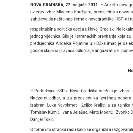
NOVA GRADIŠKA, 22. veljače 2011.
– Anketa novagre.
uvjerljiv izbor Mladena Kaužljara, predsjednika novog
zahtijeva da nešto napišemo o novogradiškoj HSP-a i n
respektabilna politička opcija u Novoj Gradiški. Na lokal
jednog vijećnika. Bilo je i stranačkih previranja koja 
predsjednika Anđelka Pojatine u HDZ-a imao je daleko
godine skupina pravaša odlučila je angažirati se i ponovo
No
– Podružnica HSP-a Nova Gradiška održala je Izborni z
Nadzorni odbor, a za predsjednika Izvršnog odbora 
izabrani Luka Novokmet i Željko Kraljić, a za tajnika
Tomislav Kumić, Ivana Jelašac, Mato Modrić i Zvonko D
Danijel Tokić.
O tome što stranka radi i kako se organizira razgovar