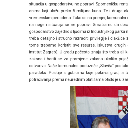
situacija u gospodarstvu ne popravi. Spomeničku rent
onima koji ulažu preko 5 milijuna kuna. Te i druge ol
vremenskim periodima. Tako se na primjer, komunalni d
na noge i situacija se ne popravi. Smatramo da dosa
gospodarstvo zajedno s ljudima iz Industrijskog parka
treba detaljno i stručno razraditi privilegije i olakšic
tome trebamo koristiti sve resurse, iskustva drugih 
institut Zagreb). U gradu počesto znaju što treba ali k
zakona i boriti se za promjene zakona ukoliko priječe
ostvarivo. Naše komunalno poduzeće „Slavča“ postalo 
paradoks. Posluje s gubicima koje pokriva grad, a 
potraživanja prema neurednim platišama otišlo je u zas