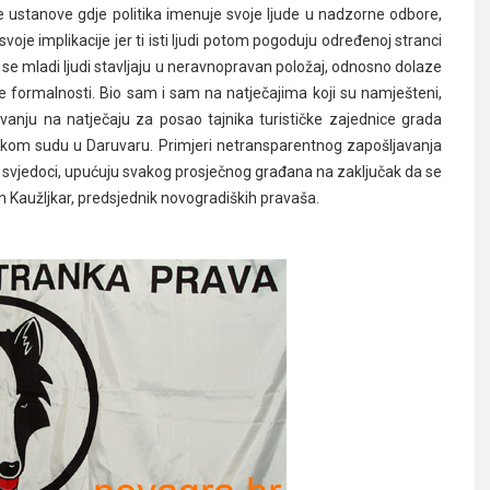
ke ustanove gdje politika imenuje svoje ljude u nadzorne odbore,
svoje implikacije jer ti isti ljudi potom pogoduju određenoj stranci
 se mladi ljudi stavljaju u neravnopravan položaj, odnosno dolaze
e formalnosti. Bio sam i sam na natječajima koji su namješteni,
elovanju na natječaju za posao tajnika turističke zajednice grada
kom sudu u Daruvaru. Primjeri netransparentnog zapošljavanja
 svjedoci, upućuju svakog prosječnog građana na zaključak da se
n Kaužljkar, predsjednik novogradiških pravaša.