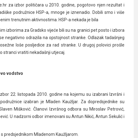
hr za izbor političara u 2010. godine, pogotovo njen rezultat i
radiške podružnice HSP-a, mnoge je iznenadio. Dobili smo i više
jenim trenutnim aktivnostima. HSP-a nekada je bila
nim izborima za Gradsko vijeće bili su na granici pet posto i izbora
su se negativno odrazila na opstojnost stranke. Odlazak tadašnjeg
sežne loše posljedice za rad stranke. U drugoj polovici prošle
 stranci vratiti nekadašnji utjecaj.
vo vodstvo
bor 22. listopada 2010. godine na kojemu su izabrani Izvršni i
podružnice izabran je Mladen Kaužljar. Za dopredsjednike su
 Slaven Mišković. Članovi Izvršnog odbora su Miroslav Petrović,
ević. U nadzorni odbor imenovani su Antun Nikić, Antun Sekulić i
ali s predsjednikom Mladenom Kaužljarom.