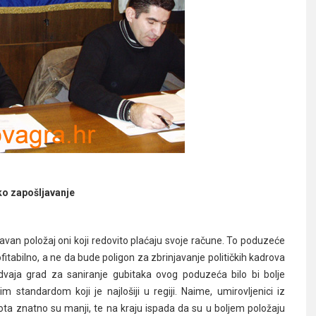
ko zapošljavanje
avan položaj oni koji redovito plaćaju svoje račune. To poduzeće
fitabilno, a ne da bude poligon za zbrinjavanje političkih kadrova
zdvaja grad za saniranje gubitaka ovog poduzeća bilo bi bolje
m standardom koji je najlošiji u regiji. Naime, umirovljenici iz
vota znatno su manji, te na kraju ispada da su u boljem položaju