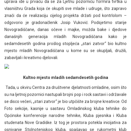
uprava ide u prvacu da se za Ljetnu pozornicu formira tvrtka u
vlasništvu Grada koja će okupiti sve mlade i udruge, što zapravo
znači da će realizaciju cijelog projekta držati pod kontrlolom –
odgovorio je gradonačlenik Josip Vuković. Podsjetimo starije
Novogradiščane, danas očeve i majke, možda bake i djedove
današnjih generacija mladih Novogradiščana kako je
sedamdesetih godina prošlog stopljeća „stari zatvor“ bio kultno
mjesto mladih Novogradiščana u kome su se okupljali, družili,
zabavljali i kreativno djelovali.
Kultno mjesto mladih sedamdesetih godina
Tada, u okviru Centra za društvene djelatnosti omladine, osim što
su na ljetnoj pozornici nastupali brojni pop i rock sastavi i održavale
se disco večeri, „stari zatvor“ je bio utpčište za brojne kreativce. Od
Foto sekcije, kasnije u sastavu Omladinskog kluba tehnike do
Općinske konferencije narodne tehnike, Kluba pjesnika i Kluba
studenata Nove Gradiške. Iz tog je prostora potekla inicijativa za
osnivanje Stolnoteniskog kluba, spašavao se rukometni klub