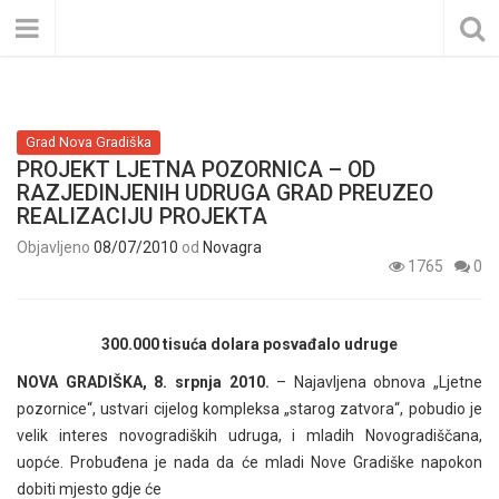
Grad Nova Gradiška
PROJEKT LJETNA POZORNICA – OD
RAZJEDINJENIH UDRUGA GRAD PREUZEO
REALIZACIJU PROJEKTA
Objavljeno
08/07/2010
od
Novagra
1765
0
300.000 tisuća dolara posvađalo udruge
NOVA GRADIŠKA, 8. srpnja 2010.
– Najavljena obnova „Ljetne
pozornice“, ustvari cijelog kompleksa „starog zatvora“, pobudio je
velik interes novogradiških udruga, i mladih Novogradiščana,
uopće. Probuđena je nada da će mladi Nove Gradiške napokon
dobiti mjesto gdje će