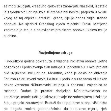
se moći ukupljati, kreativno djelovati i zabavljati. Nažalost, izostalo
je zajedništvo udruga, koje su trebale biti nositelj projekta u okviru
kojeg se taj objekt u središtu grada, čije je danas ruglo, trebao
obnoviti. Na sjednici Gradskog vijeća vijećnicu Dinku Matijević
zanimalo je što je s najavljenim projektom obnove i kakva mu je
sudbina.
Razjedinjene udruge
– Početkom godine pokrenuta je vrijedna inicijativa obnove Ljetne
pozornice i ujedinjavanja svih udruga. U početku su u ovoj projekt
bile uključene sve udruge. Međutim, kada je došlo do onivanja
Foruma za društveni razvoj i kulturu ujedinile su se samo tri. Nakon
nekon vremena NGbuntovnici istupaju iz foruma i zajednica se
raspada. Budući je prostor dodijeljen NGbuntovnicima na
korištenje, ostale udruge iskazuju svoje nezadovoljstvo i žaljenje
što je projekt zaustavljen. Budući da se po tome pitanju više ništa
ne događa molim gradonačelnika da poduzme mjere, rješi