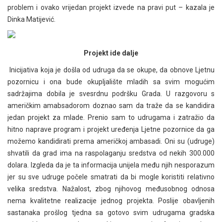
problem i ovako vrijedan projekt izvede na pravi put – kazala je
Dinka Matijević.
Projekt ide dalje
Inicijativa koja je došla od udruga da se okupe, da obnove Ljetnu
pozornicu i ona bude okupljalište mladih sa svim mogućim
sadržajima dobila je svesrdnu podršku Grada. U razgovoru s
američkim amabsadorom doznao sam da traže da se kandidira
jedan projekt za mlade. Prenio sam to udrugama i zatražio da
hitno naprave program i projekt uređenja Ljetne pozornice da ga
možemo kandidirati prema američkoj ambasadi. Oni su (udruge)
shvatili da grad ima na raspolaganju sredstva od nekih 300.000
dolara. Izgleda da je ta informacija unijela među njih nesporazum
jer su sve udruge počele smatrati da bi mogle koristiti relativno
velika sredstva. Nažalost, zbog njihovog međusobnog odnosa
nema kvalitetne realizacije jednog projekta. Poslije obavljenih
sastanaka prošlog tjedna sa gotovo svim udrugama gradska