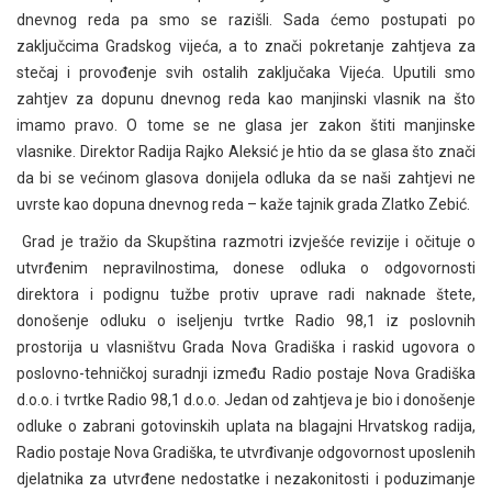
dnevnog reda pa smo se razišli. Sada ćemo postupati po
zaključcima Gradskog vijeća, a to znači pokretanje zahtjeva za
stečaj i provođenje svih ostalih zaključaka Vijeća. Uputili smo
zahtjev za dopunu dnevnog reda kao manjinski vlasnik na što
imamo pravo. O tome se ne glasa jer zakon štiti manjinske
vlasnike. Direktor Radija Rajko Aleksić je htio da se glasa što znači
da bi se većinom glasova donijela odluka da se naši zahtjevi ne
uvrste kao dopuna dnevnog reda – kaže tajnik grada Zlatko Zebić.
Grad je tražio da Skupština razmotri izvješće revizije i očituje o
utvrđenim nepravilnostima, donese odluka o odgovornosti
direktora i podignu tužbe protiv uprave radi naknade štete,
donošenje odluku o iseljenju tvrtke Radio 98,1 iz poslovnih
prostorija u vlasništvu Grada Nova Gradiška i raskid ugovora o
poslovno-tehničkoj suradnji između Radio postaje Nova Gradiška
d.o.o. i tvrtke Radio 98,1 d.o.o. Jedan od zahtjeva je bio i donošenje
odluke o zabrani gotovinskih uplata na blagajni Hrvatskog radija,
Radio postaje Nova Gradiška, te utvrđivanje odgovornost uposlenih
djelatnika za utvrđene nedostatke i nezakonitosti i poduzimanje