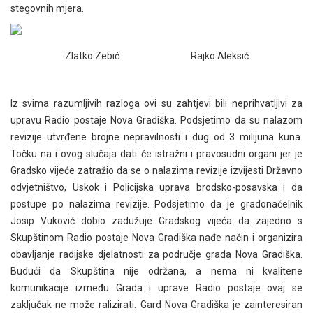
stegovnih mjera.
Zlatko Zebić Rajko Aleksić
Iz svima razumljivih razloga ovi su zahtjevi bili neprihvatljivi za
upravu Radio postaje Nova Gradiška. Podsjetimo da su nalazom
revizije utvrđene brojne nepravilnosti i dug od 3 milijuna kuna.
Točku na i ovog slučaja dati će istražni i pravosudni organi jer je
Gradsko vijeće zatražio da se o nalazima revizije izvijesti Državno
odvjetništvo, Uskok i Policijska uprava brodsko-posavska i da
postupe po nalazima revizije. Podsjetimo da je gradonačelnik
Josip Vuković dobio zadužuje Gradskog vijeća da zajedno s
Skupštinom Radio postaje Nova Gradiška nađe način i organizira
obavljanje radijske djelatnosti za područje grada Nova Gradiška.
Budući da Skupština nije održana, a nema ni kvalitene
komunikacije između Grada i uprave Radio postaje ovaj se
zaključak ne može ralizirati. Gard Nova Gradiška je zainteresiran