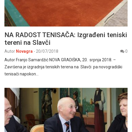
NA RADOST TENISAČA: Izgrađeni teniski
tereni na Slavči
Autor
Novagra
-
20/07/2018
0
Autor Franjo Samardžić NOVA GRADIŠKA, 20. srpnja 2018. –
Završena je izgradnja teniskih terena na Slavči pa novogradiški
tenisači napokon…