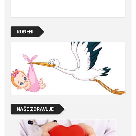
ROĐENI
NAŠE ZDRAVLJE