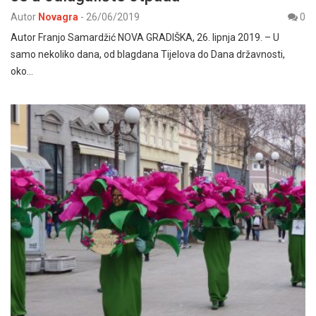
Autor
Novagra
-
26/06/2019
0
Autor Franjo Samardžić NOVA GRADIŠKA, 26. lipnja 2019. – U
samo nekoliko dana, od blagdana Tijelova do Dana državnosti,
oko…