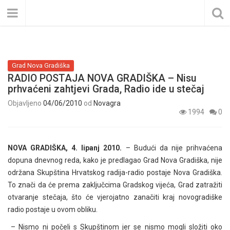
Grad Nova Gradiška
RADIO POSTAJA NOVA GRADIŠKA – Nisu
prhvaćeni zahtjevi Grada, Radio ide u stečaj
Objavljeno
04/06/2010
od
Novagra
1994
0
NOVA GRADIŠKA, 4. lipanj 2010.
– Budući da nije prihvaćena
dopuna dnevnog reda, kako je predlagao Grad Nova Gradiška, nije
održana Skupština Hrvatskog radija-radio postaje Nova Gradiška.
To znači da će prema zaključcima Gradskog vijeća, Grad zatražiti
otvaranje stečaja, što će vjerojatno zanačiti kraj novogradiške
radio postaje u ovom obliku.
– Nismo ni počeli s Skupštinom jer se nismo mogli složiti oko